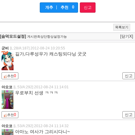
|
0
개추
추천
신고
목록보기
[숨덕모드설정]
[닫기X]
게시판최상단항상설정가능
군비
[L:28/A:187]
2012-08-24 10:20:55
길가,다루성우가 캐스팅되다닝 굿굿
0
신고
추천
아오코
[L:53/A:292]
2012-08-24 11:14:01
우로부치 선생 ㅋㅋㅋ
0
신고
추천
아오코
[L:53/A:292]
2012-08-24 11:14:32
아마노 여사가 그리시다니~