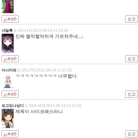
0
신고
추천
샤일록
[L:5/A:141]
2012-08-24 11:19:10
진짜 짤막짤막하게 가르쳐주네...;
0
신고
추천
이시카와
[L:3/A:276]
2012-08-24 11:21:25
ㅋㅋㅋㅋㅋㅋㅋㅋㅋ 너무짧다
0
신고
추천
보고있나상디
[L:50/A:463]
2012-08-24 12:10:16
제목이 사이코패스라니
0
신고
추천