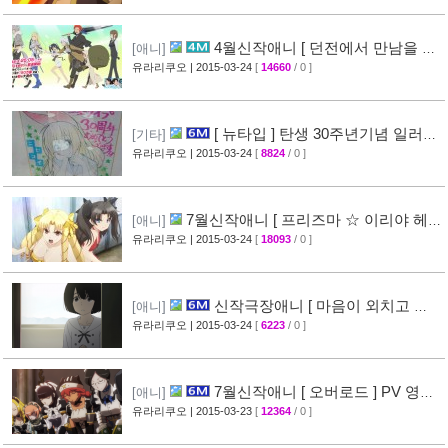
4월신작애니 [ 던전에서 만남을 추
[애니]
구하면 안되는 걸까? ] 2차 PV 영상 공개
유라리쿠오
| 2015-03-24
[
14660
/ 0 ]
[44]
[ 뉴타입 ] 탄생 30주년기념 일러스
[기타]
트 + [ A-1 Pictures ] 10주년 기념 일러스트 공
유라리쿠오
| 2015-03-24
[
8824
/ 0 ]
개
[39]
7월신작애니 [ 프리즈마 ☆ 이리야 헤
[애니]
르츠! ] 티저 영상 공개 (Fate/kaleid liner)
유라리쿠오
| 2015-03-24
[
18093
/ 0 ]
[44]
신작극장애니 [ 마음이 외치고 싶
[애니]
어한다 ] PV 영상 + 주요 성우진 명단 공개
유라리쿠오
| 2015-03-24
[
6223
/ 0 ]
[29]
7월신작애니 [ 오버로드 ] PV 영상
[애니]
공개
유라리쿠오
| 2015-03-23
[
12364
/ 0 ]
[41]