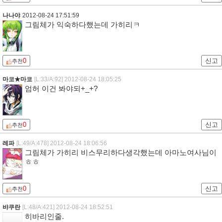
나나야
2012-08-24 17:51:59
그림체가 익숙하다했는데 가히리ㅋ
0
신고
추천
마코★마코
[L:33/A:92]
2012-08-24 18:05:25
엄허 이건 봐야되+_+?
0
신고
추천
레파
[L:49/A:478]
2012-08-24 18:06:56
그림체가 가히리 비스무리하다생각했는데 아마노여사님이
ㅎㅎ
0
신고
추천
뱌쿠란
[L:48/A:421]
2012-08-24 18:52:51
히바리인줄.