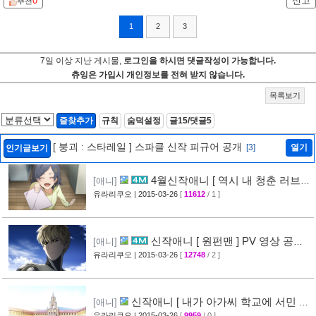
0
신고
추천
1
2
3
7일 이상 지난 게시물,
로그인을 하시면 댓글작성이 가능합니다.
츄잉은 가입시 개인정보를 전혀 받지 않습니다.
목록보기
즐찾추가
규칙
숨덕설정
글15/댓글5
[ 붕괴 : 스타레일 ] 스파클 신작 피규어 공개
[3]
열기
인기글보기
4월신작애니 [ 역시 내 청춘 러브코
[애니]
메디는 잘못됐다 속 ] 2차 PV 영상 공개
유라리쿠오
| 2015-03-26
[
11612
/ 1 ]
[61]
신작애니 [ 원펀맨 ] PV 영상 공개 (
[애니]
onepunchman )
유라리쿠오
| 2015-03-26
[
12748
/ 2 ]
[49]
신작애니 [ 내가 아가씨 학교에 서민 샘
[애니]
플로 겟츠당한 사건 ] 티저 영상 공개
유라리쿠오
| 2015-03-26
[
9959
/ 0 ]