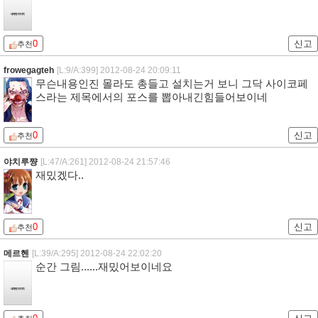
0
신고
추천
frowegagteh
[L:9/A:399]
2012-08-24 20:09:11
무슨내용인진 몰라도 총들고 설치는거 보니 그닥 사이코페
스라는 제목에서의 포스를 뽑아내긴힘들어보이네
0
신고
추천
야치루쨩
[L:47/A:261]
2012-08-24 21:57:46
재밌겠다..
0
신고
추천
메르헨
[L:39/A:295]
2012-08-24 22:02:20
순간 그림......재밌어보이네요