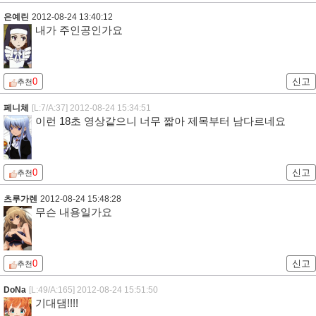
은예린
2012-08-24 13:40:12
내가 주인공인가요
0
신고
추천
페니체
[L:7/A:37]
2012-08-24 15:34:51
이런 18초 영상같으니 너무 짧아 제목부터 남다르네요
0
신고
추천
츠루가렌
2012-08-24 15:48:28
무슨 내용일가요
0
신고
추천
DoNa
[L:49/A:165]
2012-08-24 15:51:50
기대댐!!!!