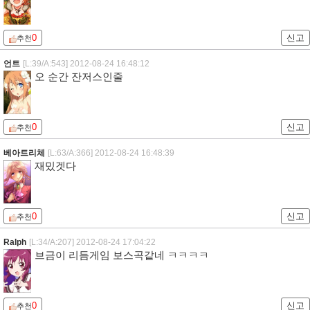
0
신고
추천
언트
[L:39/A:543]
2012-08-24 16:48:12
오 순간 잔저스인줄
0
신고
추천
베아트리체
[L:63/A:366]
2012-08-24 16:48:39
재밌겟다
0
신고
추천
Ralph
[L:34/A:207]
2012-08-24 17:04:22
브금이 리듬게임 보스곡같네 ㅋㅋㅋㅋ
0
신고
추천