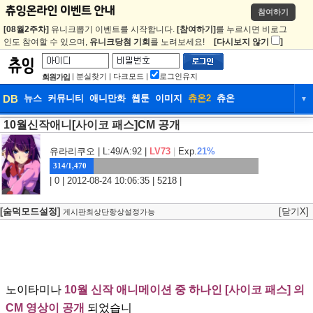
참여하기
[08월2주차]
유니크뽑기 이벤트를 시작합니다.
[참여하기]
를 누르시면 비로그
인도 참여할 수 있으며,
유니크당첨 기회
를 노려보세요!
[다시보지 않기
]
|
분실찾기
|
다크모드
|
로그인유지
회원가입
DB
뉴스
커뮤니티
애니만화
웹툰
이미지
츄온2
츄온
▼
10월신작애니[사이코 패스]CM 공개
DB
뉴스
커뮤니티
애니만화
웹툰
이미지
츄온2
츄온
유라리쿠오
| L:49/A:92 |
LV73
|
Exp.
21%
314/1,470
| 0 | 2012-08-24 10:06:35 | 5218 |
[숨덕모드설정]
[닫기X]
게시판최상단항상설정가능
노이타미나
10월 신작 애니메이션 중 하나인 [사이코 패스] 의
CM 영상이 공개
되었습니