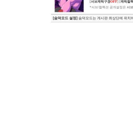
[
서브캐릭구경
OFF
]
[
캐릭컬
*서브/컬렉션 공개설정은
서브
[숨덕모드 설정]
숨덕모드는 게시판 최상단에 위치해