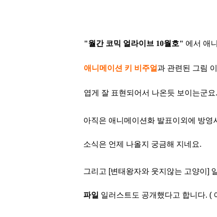
"월간 코믹 얼라이브 10월호"
에서 애
애니
메이션 키 비주
얼
과 관련된 그림 
엽게
잘 표현되어서 나온듯 보이는군요
아직은 애니메이션화 발표이외에 방영시
소식은 언제 나올지 궁금
해 지네요.
그리고 [변태왕자와 웃지않는 고양이]
파
일
일러스트도 공개
했다고 합니다. ( 