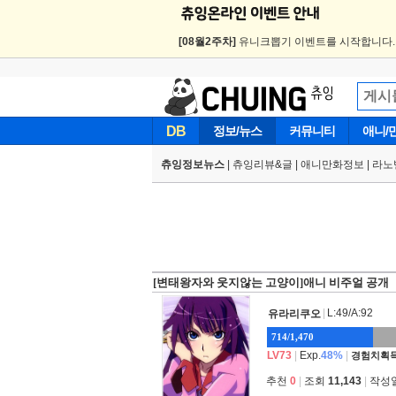
[08월2주차]
유니크뽑기 이벤트를 시작합니다
DB
정보/뉴스
커뮤니티
애니/
츄잉정보뉴스
|
츄잉리뷰&글
|
애니만화정보
|
라노
[변태왕자와 웃지않는 고양이]애니 비주얼 공개
|
L:49/A:92
유라리쿠오
714/1,470
LV73
|
Exp.
48%
|
경험치획득
추천
0
|
조회
11,143
|
작성일 