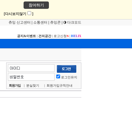
참여하기
!
[다시보지않기
]
츄잉 신고센터
|
소통센터
|
츄잉콘
|
다크모드
공지&이벤트
|
건의공간
|
로고신청
|
H
E
L
I
X
N
로그인유지
회원가입
|
분실찾기
|
회원가입규칙안내