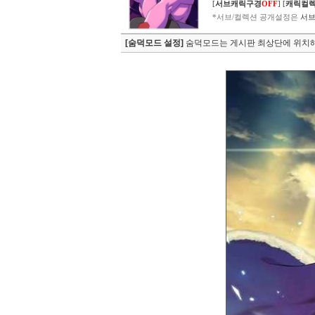
[
서브캐릭구경
OFF
]
[
캐릭컬
*서브/컬렉션 공개설정은
서브
[숨덕모드 설정]
숨덕모드는 게시판 최상단에 위치해