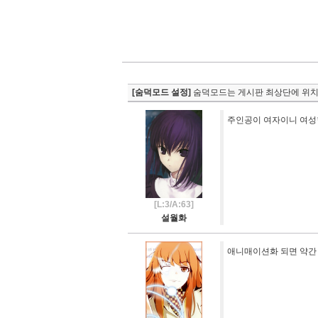
[숨덕모드 설정]
숨덕모드는 게시판 최상단에 위치
주인공이 여자이니 여성
[L:3/A:63]
설월화
애니매이션화 되면 약간