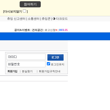
참여하기
!
[다시보지않기
]
츄잉 신고센터
|
소통센터
|
츄잉콘
|
다크모드
공지&이벤트
|
건의공간
|
로고신청
|
H
E
L
I
X
N
로그인유지
회원가입
|
분실찾기
|
회원가입규칙안내