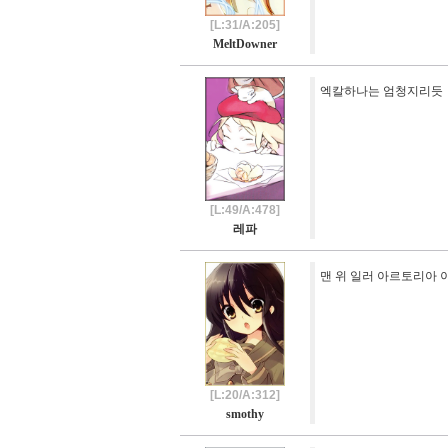
[L:31/A:205]
MeltDowner
엑칼하나는 엄청지리듯
[L:49/A:478]
레파
맨 위 일러 아르토리아 이
[L:20/A:312]
smothy