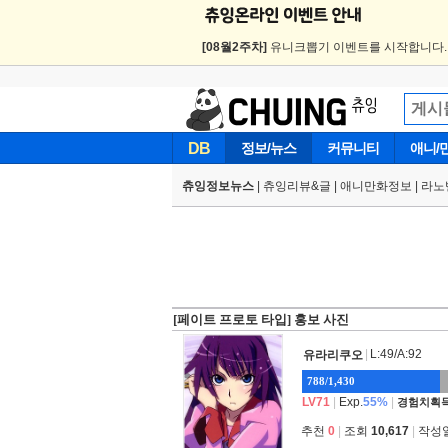
[08월2주차]
유니크뽑기 이벤트를 시작합니다
DB
정보/뉴스
커뮤니티
애니/
츄잉정보뉴스
|
츄잉리뷰&글
|
애니만화정보
|
라노
[페이트 프로토 타입] 홍보 사진
|
L:49/A:92
유라리쿠오
788/1,430
LV71
|
Exp.
55%
|
경험치획득
추천
0
|
조회
10,617
|
작성일 