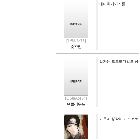
애니화가되기를
[L:58/A:75]
슛꼬린
길가는 프로토타입도 방
[L:58/A:434]
유클리우드
아무리 생각해도 프로토타