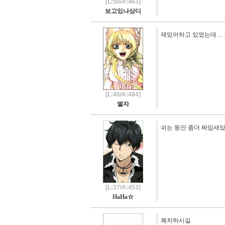
[L:50/A:463]
보고있나상디
재밌어하고 있었는데 ...
[L:46/A:484]
엘자
쉬는 동안 좀더 짜임새
[L:37/A:453]
HaHa☆
쾌차하시길