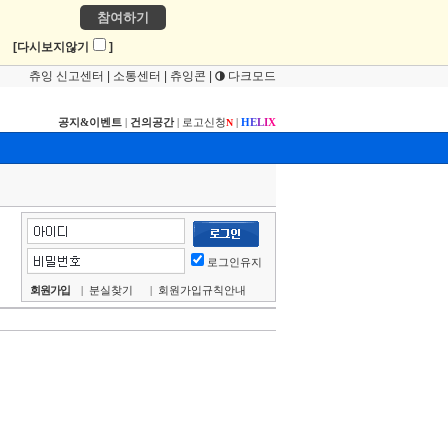
참여하기
!
[다시보지않기
]
츄잉 신고센터
|
소통센터
|
츄잉콘
|
다크모드
공지&이벤트
|
건의공간
|
로고신청
|
H
E
L
I
X
N
로그인유지
회원가입
|
분실찾기
|
회원가입규칙안내