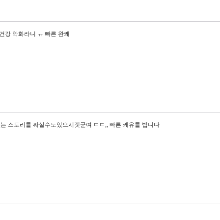
 건강 악화라니 ㅠ 빠른 완쾌
있는 스토리를 짜실수도있으시겟군여 ㄷㄷ;; 빠른 쾌유를 빕니다