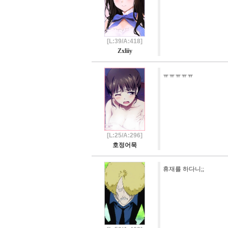
[L:39/A:418]
Zxliiy
ㅠㅠㅠㅠㅠ
[L:25/A:296]
호정어묵
휴재를 하다니;;