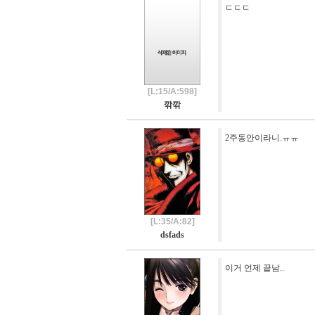
ㄷㄷㄷ
[L:15/A:598]
깎깎
2주동안이라니.ㅠㅠ
[L:35/A:82]
dsfads
이거 언제 끝남..