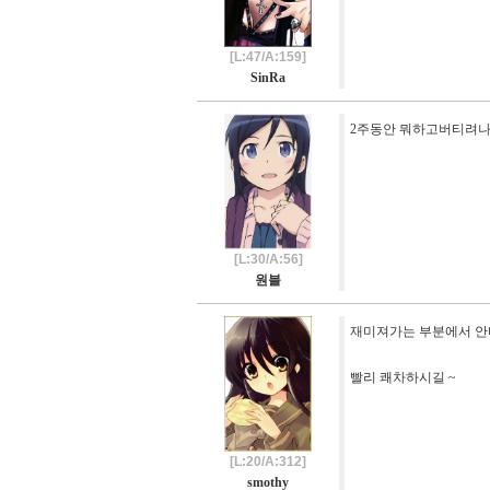
[L:47/A:159]
SinRa
2주동안 뭐하고버티려나.
[L:30/A:56]
원블
재미져가는 부분에서 안타깝
빨리 쾌차하시길 ~
[L:20/A:312]
smothy