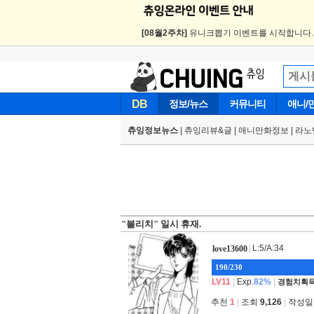
[08월2주차]
유니크뽑기 이벤트를 시작합니다
DB
정보/뉴스
커뮤니티
애니/
츄잉정보뉴스
|
츄잉리뷰&글
|
애니만화정보
|
라노
"블리치" 일시 휴재.
|
L:5/A:34
love13600
190/230
LV11
|
Exp.
82%
|
경험치획득
추천
1
|
조회
9,126
|
작성일 2