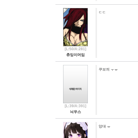
ㄷㄷ
[L:50/A:281]
츄잉이머임
쿠보씌 ㅜㅠ
[L:39/A:391]
늬우스
앙대 ㅠ