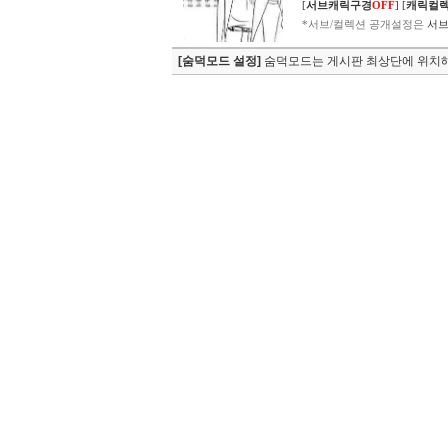
[
서브캐릭구경
OFF
]
[
캐릭컬
*서브/컬렉션 공개설정은
서브
[숨덕모드 설정]
숨덕모드는 게시판 최상단에 위치해