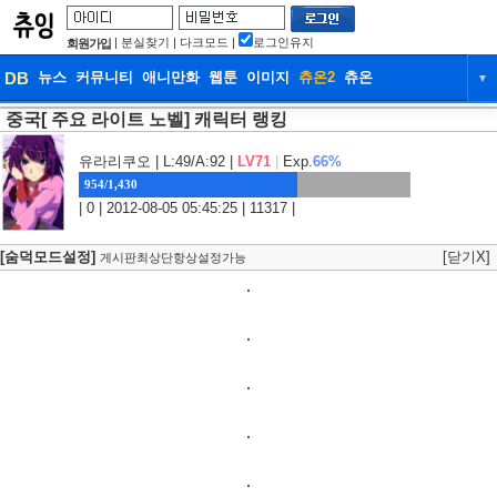
|
분실찾기
|
다크모드
|
로그인유지
회원가입
DB
뉴스
커뮤니티
애니만화
웹툰
이미지
츄온2
츄온
▼
중국[ 주요 라이트 노벨] 캐릭터 랭킹
DB
뉴스
커뮤니티
애니만화
웹툰
이미지
츄온2
츄온
유라리쿠오
| L:49/A:92 |
LV71
|
Exp.
66%
954/1,430
| 0 | 2012-08-05 05:45:25 | 11317 |
[숨덕모드설정]
[닫기X]
게시판최상단항상설정가능