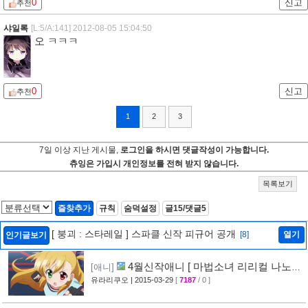
0
신고
추천
샤일록
[L:5/A:141]
2012-08-05 15:04:50
오 ㅋㅋㅋ
0
신고
추천
1
2
3
7일 이상 지난 게시물,
로그인을 하시면 댓글작성이 가능합니다.
츄잉은 가입시 개인정보를 전혀 받지 않습니다.
목록보기
즐찾추가
규칙
숨덕설정
글15/댓글5
[ 붕괴 : 스타레일 ] 스파클 신작 피규어 공개
[8]
열기
인기글보기
4월신작애니 [ 마법소녀 리리컬 나노하
[애니]
ViVid ] PV 영상 공개
유라리쿠오
| 2015-03-29
[
7187
/ 0 ]
[29]