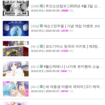
[ 주간소년점프 ] 2015년 4월 2일 신간
[만화]
목록 표지공개 + [ 나루토 ] 외전만화 연재예
유라리쿠오
| 2015-03-28
[
16689
/ 0 ]
정
[46]
넥슨 [ 만우절 ] 기념 게임 이벤트
[게임]
[63]
유라리쿠오
| 2015-03-28
[
14744
/ 0 ]
[ 코드기어스 망국의 아키토 ] 제3장
[애니]
CM 영상 + [ 코드기어스 반역의 를르슈 ] BD-
유라리쿠오
| 2015-03-28
[
17025
/ 0 ]
BOX CM 영상 공개
[49]
4월신작애니 [ 나가토 유키짱의 소실 ]
[애니]
PV 영상 공개
유라리쿠오
| 2015-03-28
[
9442
/ 0 ]
[35]
[ 새 여동생 마왕의 계약자 ] 2기 제작
[애니]
결정 + 티저 영상 공개
유라리쿠오
| 2015-03-27
[
26741
/ 1 ]
[45]