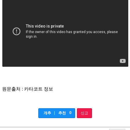
원문출처 : 카타코트 정보
|
0
개추
추천
신고