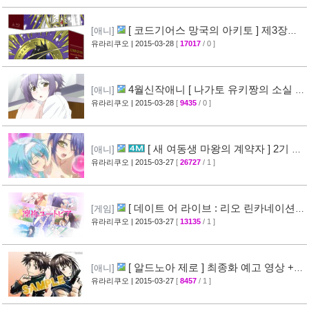
[ 코드기어스 망국의 아키토 ] 제3장
[애니]
CM 영상 + [ 코드기어스 반역의 를르슈 ] BD-
유라리쿠오
| 2015-03-28
[
17017
/ 0 ]
BOX CM 영상 공개
[49]
4월신작애니 [ 나가토 유키짱의 소실 ]
[애니]
PV 영상 공개
유라리쿠오
| 2015-03-28
[
9435
/ 0 ]
[35]
[ 새 여동생 마왕의 계약자 ] 2기 제
[애니]
작 결정 + 티저 영상 공개
유라리쿠오
| 2015-03-27
[
26727
/ 1 ]
[45]
[ 데이트 어 라이브 : 리오 린카네이션 ]
[게임]
PV 영상 공개
유라리쿠오
| 2015-03-27
[
13135
/ 1 ]
[36]
[ 알드노아 제로 ] 최종화 예고 영상 +
[애니]
만화 신작 발매 정보
유라리쿠오
| 2015-03-27
[
8457
/ 1 ]
[40]