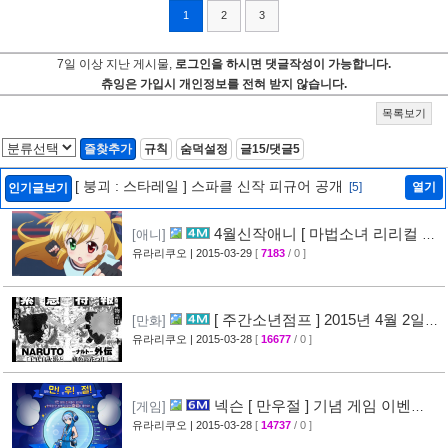
1
2
3
7일 이상 지난 게시물,
로그인을 하시면 댓글작성이 가능합니다.
츄잉은 가입시 개인정보를 전혀 받지 않습니다.
목록보기
즐찾추가
규칙
숨덕설정
글15/댓글5
[ 붕괴 : 스타레일 ] 스파클 신작 피규어 공개
[5]
열기
인기글보기
4월신작애니 [ 마법소녀 리리컬 나
[애니]
노하 ViVid ] PV 영상 공개
유라리쿠오
| 2015-03-29
[
7183
/ 0 ]
[29]
[ 주간소년점프 ] 2015년 4월 2일
[만화]
신간목록 표지공개 + [ 나루토 ] 외전만화 연재
유라리쿠오
| 2015-03-28
[
16677
/ 0 ]
예정
[46]
넥슨 [ 만우절 ] 기념 게임 이벤
[게임]
트
유라리쿠오
| 2015-03-28
[
14737
/ 0 ]
[63]