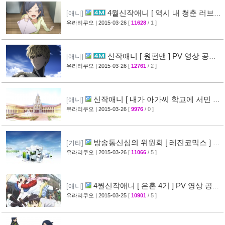
4월신작애니 [ 역시 내 청춘 러브코
[애니]
메디는 잘못됐다 속 ] 2차 PV 영상 공개
유라리쿠오
| 2015-03-26
[
11628
/ 1 ]
[61]
신작애니 [ 원펀맨 ] PV 영상 공개 (
[애니]
onepunchman )
유라리쿠오
| 2015-03-26
[
12761
/ 2 ]
[49]
신작애니 [ 내가 아가씨 학교에 서민 샘
[애니]
플로 겟츠당한 사건 ] 티저 영상 공개
유라리쿠오
| 2015-03-26
[
9976
/ 0 ]
[35]
방송통신심의 위원회 [ 레진코믹스 ] 접
[기타]
속 차단 보류 소식
유라리쿠오
| 2015-03-26
[
11066
/ 5 ]
[51]
4월신작애니 [ 은혼 4기 ] PV 영상 공
[애니]
개
유라리쿠오
| 2015-03-25
[
10901
/ 5 ]
[67]