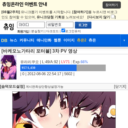
참여하기
[08월2주차]
유니크뽑기 이벤트를 시작합니다.
[참여하기]
를 누르시면 비로그
인도 참여할 수 있으며,
유니크당첨 기회
를 노려보세요!
[다시보지 않기
]
|
분실찾기
|
다크모드
|
로그인유지
회원가입
DB
뉴스
커뮤니티
애니만화
웹툰
이미지
츄온2
츄온
▼
[바케모노가타리 포터블] 3차 PV 영상
DB
뉴스
커뮤니티
애니만화
웹툰
이미지
츄온2
츄온
유라리쿠오
| L:49/A:92 |
LV71
|
Exp.
66%
957/1,430
| 0 | 2012-08-06 22:54:17 | 5602 |
[숨덕모드설정]
[닫기X]
게시판최상단항상설정가능