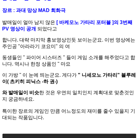
장르 : 과대 망상 MAD 회화극
발매일이 얼마 남지 않은
[ 바케모노 가타리 포터블 ]의 3번째
PV 영상이 공개
되었다고
합니
다.
대략 마지막 홍보영상인듯 보이는군요. 이번 영상에는
주인공 "아라라기 코요미" 의 여
동생
들인 " 파이어 시스터즈 "
들이 게임 소개를 해주었다고 합
니다. 역시나 한정 상품인 " 마요
이 가
방 " 이 눈에 띄는군요. 게다가
" 니세모노 가타
리" 블루레
이( 츠키히 피닉스 -하 권-)
와 발
매일
이 비슷
한 것은 우연의 일치인지 계획대로 맞춘것인
지 궁금하네요.
특이한 장르의 게임인 만큼 어느정도의 재미를 줄수 있을지 기
대되는 작품입니다.