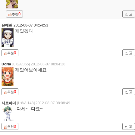
0
신고
추천
은예린
2012-08-07 04:54:53
재밌겠다
0
신고
추천
DoNa
[L:8/A:355]
2012-08-07 08:04:28
재밌어보이네요
0
신고
추천
시로야미
[L:6/A:148]
2012-08-07 08:08:49
-다세~ -다요~
0
신고
추천