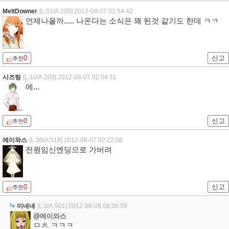
MeltDowner
[L:31/A:205]
2012-08-07 01:54:42
언제나올까..... 나온다는 소식은 꽤 된것 같기도 한데 ㅋㅋ
0
신고
추천
시즈링
[L:10/A:209]
2012-08-07 02:04:31
에...
0
신고
추천
에이와스
[L:30/A:518]
2012-08-07 02:22:06
전원임신엔딩으로 가버려
0
신고
추천
미네네
[L:3/A:501]
2012-08-08 08:36:59
@에이와스
ㅁㅊ ㅋㅋㅋ