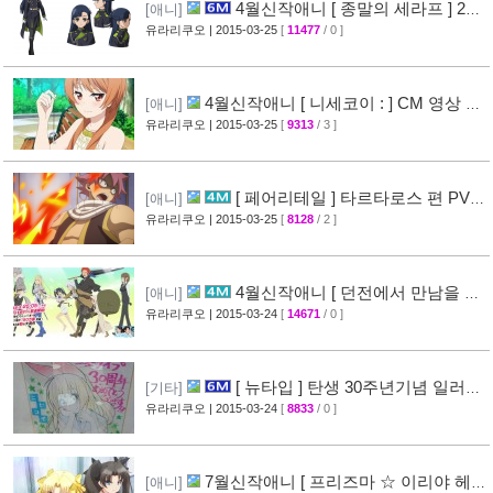
4월신작애니 [ 종말의 세라프 ] 2차
[애니]
PV 영상 공개
유라리쿠오
| 2015-03-25
[
11477
/ 0 ]
[32]
4월신작애니 [ 니세코이 : ] CM 영상 공
[애니]
개
유라리쿠오
| 2015-03-25
[
9313
/ 3 ]
[47]
[ 페어리테일 ] 타르타로스 편 PV
[애니]
영상 공개 ( FAIRY TAIL )
유라리쿠오
| 2015-03-25
[
8128
/ 2 ]
[32]
4월신작애니 [ 던전에서 만남을 추
[애니]
구하면 안되는 걸까? ] 2차 PV 영상 공개
유라리쿠오
| 2015-03-24
[
14671
/ 0 ]
[44]
[ 뉴타입 ] 탄생 30주년기념 일러스
[기타]
트 + [ A-1 Pictures ] 10주년 기념 일러스트 공
유라리쿠오
| 2015-03-24
[
8833
/ 0 ]
개
[39]
7월신작애니 [ 프리즈마 ☆ 이리야 헤
[애니]