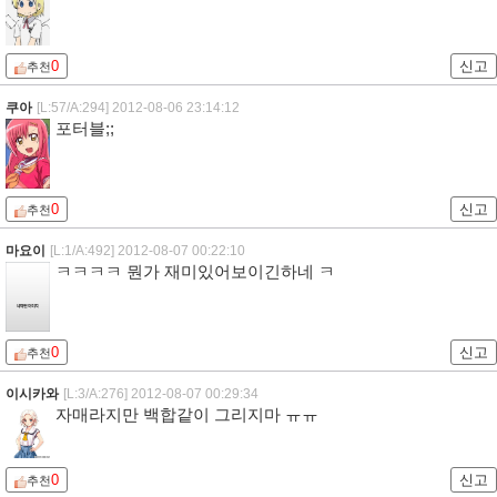
0
신고
추천
쿠아
[L:57/A:294]
2012-08-06 23:14:12
포터블;;
0
신고
추천
마요이
[L:1/A:492]
2012-08-07 00:22:10
ㅋㅋㅋㅋ 뭔가 재미있어보이긴하네 ㅋ
0
신고
추천
이시카와
[L:3/A:276]
2012-08-07 00:29:34
자매라지만 백합같이 그리지마 ㅠㅠ
0
신고
추천