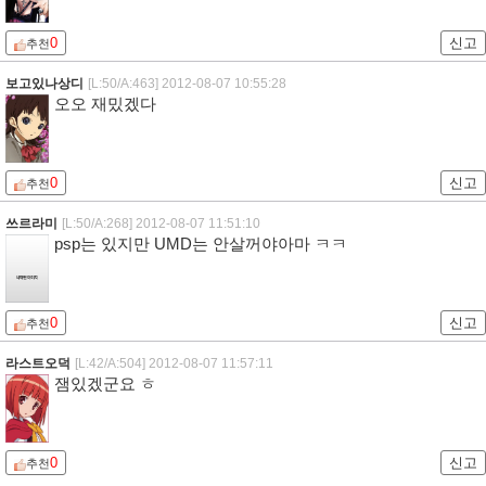
0
신고
추천
보고있나상디
[L:50/A:463]
2012-08-07 10:55:28
오오 재밌겠다
0
신고
추천
쓰르라미
[L:50/A:268]
2012-08-07 11:51:10
psp는 있지만 UMD는 안살꺼야아마 ㅋㅋ
0
신고
추천
라스트오덕
[L:42/A:504]
2012-08-07 11:57:11
잼있겠군요 ㅎ
0
신고
추천