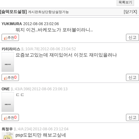
목록보기
[숨덕모드설정]
[닫기X]
게시판최상단항상설정가능
YUKIMURA
2012-08-06 23:02:06
뭐지 이건..바케모노가 포터블이라니..
0
신고
추천
카리라이스
[L:10/A:78]
2012-08-06 23:04:52
요즘보고있는데 재미있어서 이것도 재미있을려나
0
신고
추천
ONE
[L:43/A:396]
2012-08-06 23:06:13
ㄷㄷ
0
신고
추천
최정우
[L:4/A:234]
2012-08-06 23:12:04
psp도없지만 해보고싶네