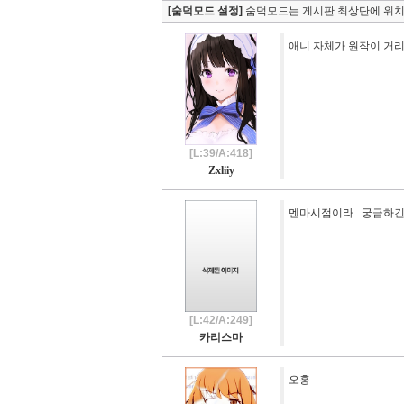
[숨덕모드 설정]
숨덕모드는 게시판 최상단에 위치
애니 자체가 원작이 거
[L:39/A:418]
Zxliiy
멘마시점이라.. 궁금하
[L:42/A:249]
카리스마
오홍