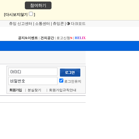
참여하기
!
[다시보지않기
]
츄잉 신고센터
|
소통센터
|
츄잉콘
|
다크모드
공지&이벤트
|
건의공간
|
로고신청
|
H
E
L
I
X
N
로그인유지
회원가입
|
분실찾기
|
회원가입규칙안내