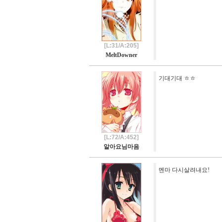
[L:31/A:205]
MeltDowner
기대기대 ㅎㅎ
[L:72/A:452]
알아요님마음
멘마 다시살려내요!