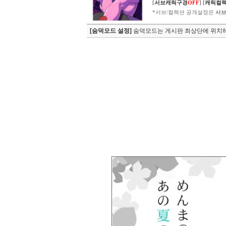
[
서브캐릭구경
OFF
]
[
캐릭컬
*서브/컬렉션 공개설정은
서브
[숨덕모드 설정]
숨덕모드는 게시판 최상단에 위치해