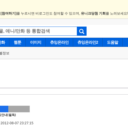
.
[참여하기]
를 누르시면 비로그인도 참여할 수 있으며,
유니크당첨 기회
를 노려보세요
만화
웹툰
이미지
츄잉온라인
츄잉온라인2
도움말
벨정보
안내[필독]
012-08-07 23:27:15