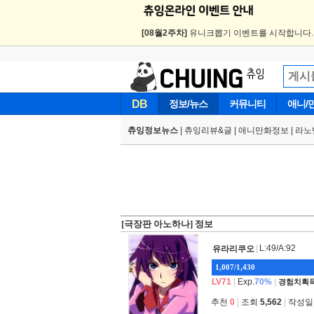
[08월2주차]
유니크뽑기 이벤트를 시작합니다
DB
정보/뉴스
커뮤니티
애니/
츄잉정보뉴스
|
츄잉리뷰&글
|
애니만화정보
|
라노
[극장판 아노하나] 정보
|
L:49/A:92
유라리쿠오
1,007/1,430
LV71
|
Exp.
70%
|
경험치획득
추천
0
|
조회
5,562
|
작성일 2