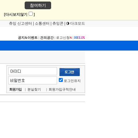
참여하기
!
[다시보지않기
]
츄잉 신고센터
|
소통센터
|
츄잉콘
|
다크모드
공지&이벤트
|
건의공간
|
로고신청
|
H
E
L
I
X
N
로그인유지
회원가입
|
분실찾기
|
회원가입규칙안내