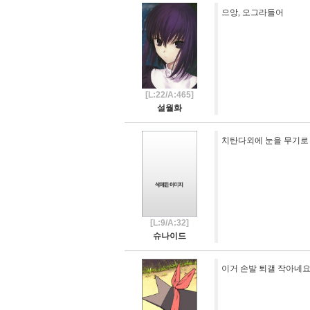
으앙, 오그라들어
[L:22/A:465]
설월화
치탄다외에 눈을 무기로
[L:9/A:32]
슈나이드
이거 손발 퇴갤 작아네요