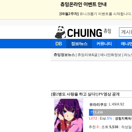
[08월2주차]
유니크뽑기 이벤트를 시작합니다
DB
정보/뉴스
커뮤니티
애니/
츄잉정보뉴스
|
츄잉리뷰&글
|
애니만화정보
|
라노
[중2병도 사랑을 하고 싶다!] PV영상 공개
|
L:49/A:92
유라리쿠오
77/1,450
LV72
|
Exp.
5%
|
경험치획득
추천
0
|
조회
5,536
|
작성일 2