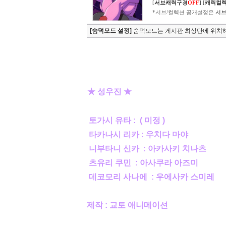
[
서브캐릭구경
OFF
]
[
캐릭컬
*서브/컬렉션 공개설정은
서브
[숨덕모드 설정]
숨덕모드는 게시판 최상단에 위치해
★ 성우진 ★
토가시 유타 : ( 미정 )
타카나시 리카 : 우치다 마야
니부타니 신카 : 아카사키 치나츠
츠유리 쿠민 : 아사쿠라 아즈미
데코모리 사나에 : 우에사카 스미레
제작 : 교토 애니메이션