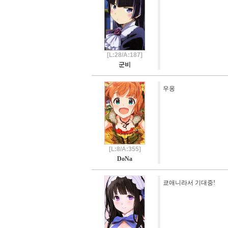
[L:28/A:187]
군비
우옹
[L:8/A:355]
DoNa
쿄애니라서 기대중!