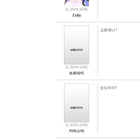
[L:39/A:418]
Zxliiy
교토애니 !
[L:50/A:268]
쓰르라미
오드아이?
[L:42/A:249]
카리스마