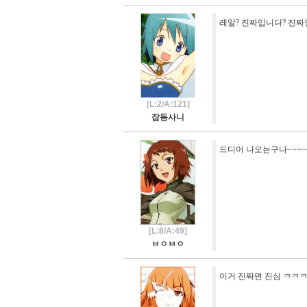
레알? 진짜입니다? 진짜
[L:2/A:121]
잡동사니
드디어 나오는구나~~~~
[L:8/A:49]
ㅂㅇㅂㅇ
이거 진짜면 진심 ㅋㅋ