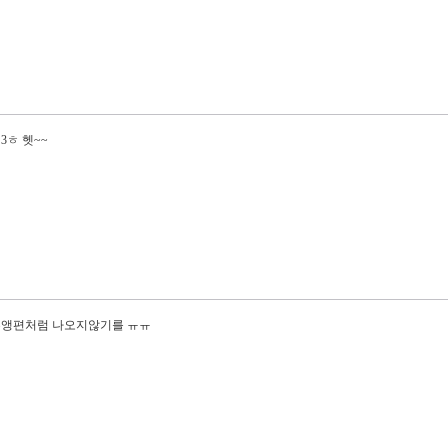
3ㅎ 헷~~
홍앵편처럼 나오지않기를 ㅠㅠ