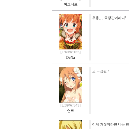
이그니르
우옹,,,,, 극장판이라니!
[L:49/A:165]
DoNa
오 극장판 !
[L:39/A:543]
언트
이게 거짓이라면 나는 