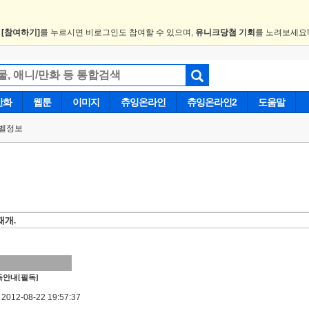
.
[참여하기]
를 누르시면 비로그인도 참여할 수 있으며,
유니크당첨 기회
를 노려보세요
만화
웹툰
이미지
츄잉온라인
츄잉온라인2
도움말
벨정보
재개.
안내[필독]
012-08-22 19:57:37