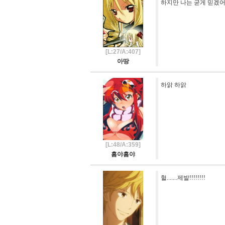
하지만 나는 굳게 믿겠어
[L:27/A:407]
아땅
하앍 하앍
[L:48/A:359]
흠야흠야
헐.......제발!!!!!!!!