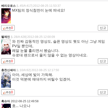
베리오로스
[L:45/A:417]
2012-08-25 11:53:37
MX팀의 정식참전이 눈에 띄네요!
0
신고
추천
펠제인
[L:28/A:428]
2012-08-25 12:00:09
와 진짜 감동적인 영상도, 슬픈 영상도 뭣도 아닌 그냥 게임
PV일 뿐인데,
레알 눈물 흘리면서 봤습니다.
슈로대 팬으로서 울지 않을 수 없는 영상이네요.
0
신고
추천
총천신쇄아
[L:10/A:62]
2012-08-25 12:17:50
아아, 세상에 빛이 가득해.
이것 덕분에 재대까지 버틸수 있겠어.
0
신고
추천
흑슈아
2012-08-25 12:49:58
호... 나오나