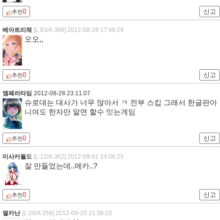
0
신고
추천
베아트리체
[L:63/A:366]
2012-08-28 17:48:29
오오,,
0
신고
추천
엠페러타임
2012-08-28 23:11:07
슈로대는 대사가 너무 많아서 ㅋ 전부 스킵 그래서 한글판아
니여도 한자만 알면 할수 잇는게임
0
신고
추천
미사카월드
[L:12/A:362]
2012-09-01 14:06:25
잘 만들었는데..메카..?
0
신고
추천
엘카난
[L:29/A:256]
2012-09-23 11:38:10