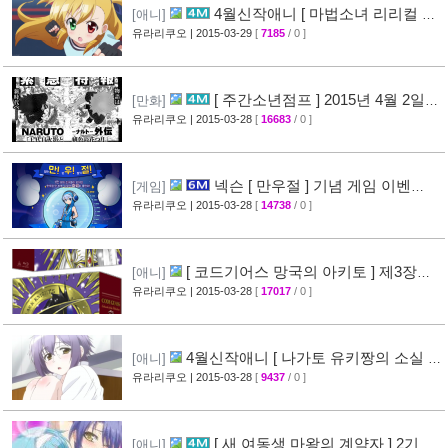
4월신작애니 [ 마법소녀 리리컬 나
[애니]
노하 ViVid ] PV 영상 공개
유라리쿠오
| 2015-03-29
[
7185
/ 0 ]
[29]
[ 주간소년점프 ] 2015년 4월 2일
[만화]
신간목록 표지공개 + [ 나루토 ] 외전만화 연재
유라리쿠오
| 2015-03-28
[
16683
/ 0 ]
예정
[46]
넥슨 [ 만우절 ] 기념 게임 이벤
[게임]
트
유라리쿠오
| 2015-03-28
[
14738
/ 0 ]
[63]
[ 코드기어스 망국의 아키토 ] 제3장
[애니]
CM 영상 + [ 코드기어스 반역의 를르슈 ] BD-
유라리쿠오
| 2015-03-28
[
17017
/ 0 ]
BOX CM 영상 공개
[49]
4월신작애니 [ 나가토 유키짱의 소실 ]
[애니]
PV 영상 공개
유라리쿠오
| 2015-03-28
[
9437
/ 0 ]
[35]
[ 새 여동생 마왕의 계약자 ] 2기 제
[애니]