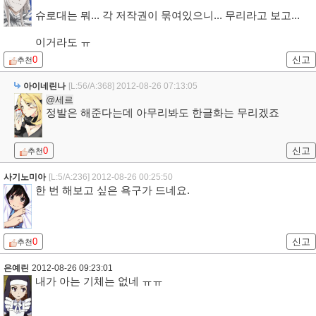
슈로대는 뭐... 각 저작권이 묶여있으니... 무리라고 보고...
이거라도 ㅠ
0
신고
추천
아이네린나
[L:56/A:368]
2012-08-26 07:13:05
@세르
정발은 해준다는데 아무리봐도 한글화는 무리겠죠
0
신고
추천
사기노미아
[L:5/A:236]
2012-08-26 00:25:50
한 번 해보고 싶은 욕구가 드네요.
0
신고
추천
은예린
2012-08-26 09:23:01
내가 아는 기체는 없네 ㅠㅠ