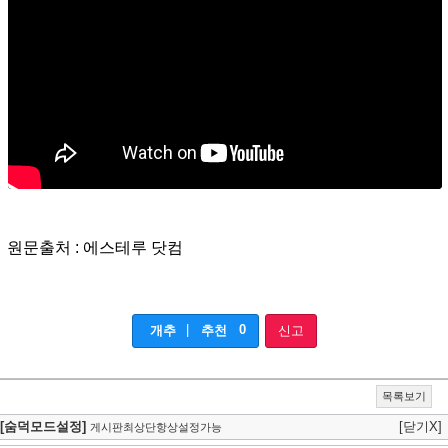
원문출처 : 에스테루 닷컴
|
0
개추
추천
신고
목록보기
[숨덕모드설정]
[닫기X]
게시판최상단항상설정가능