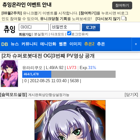
참여하기
[08월2주차]
유니크뽑기 이벤트를 시작합니다.
[참여하기]
를 누르시면 비로그
인도 참여할 수 있으며,
유니크당첨 기회
를 노려보세요!
[다시보지 않기
]
|
분실찾기
|
다크모드
|
로그인유지
회원가입
DB
뉴스
커뮤니티
애니만화
웹툰
이미지
츄온2
츄온
▼
[2차 슈퍼로봇대전 OG]3번째 PV영상 공개
DB
뉴스
커뮤니티
애니만화
웹툰
이미지
츄온2
츄온
유라리쿠오
| L:49/A:92 |
LV73
|
Exp.
31%
464/1,470
| 0 | 2012-08-25 11:03:40 | 5638 |
[숨덕모드설정]
[닫기X]
게시판최상단항상설정가능