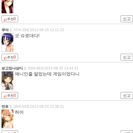
0
신고
추천
쿠아
[L:57/A:294]
2012-08-25 13:11:22
오 슈로대다!
0
신고
추천
보고있나상디
[L:50/A:463]
2012-08-25 13:44:31
애니인줄 알았는데 게임이었다니
0
신고
추천
언트
[L:39/A:543]
2012-08-25 15:36:21
허어