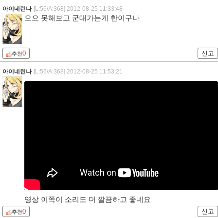
아이네린나
[L:56/A:368]
2012-08-25 11:33:48
으으 못해보고 군대가는게 한이구나
0
신고
추천
아이네린나
[L:56/A:368]
2012-08-25 11:53:21
영상 이쪽이 소리도 더 깔끔하고 좋네요
0
신고
추천