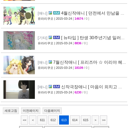
4월신작애니 [ 던전에서 만남을 추
[애니]
구하면 안되는 걸까? ] 2차 PV 영상 공개
유라리쿠오
| 2015-03-24
[
14674
/ 0 ]
[44]
[ 뉴타입 ] 탄생 30주년기념 일러스
[기타]
트 + [ A-1 Pictures ] 10주년 기념 일러스트 공
유라리쿠오
| 2015-03-24
[
8836
/ 0 ]
개
[39]
7월신작애니 [ 프리즈마 ☆ 이리야 헤
[애니]
르츠! ] 티저 영상 공개 (Fate/kaleid liner)
유라리쿠오
| 2015-03-24
[
18109
/ 0 ]
[44]
신작극장애니 [ 마음이 외치고 싶
[애니]
어한다 ] PV 영상 + 주요 성우진 명단 공개
유라리쿠오
| 2015-03-24
[
6230
/ 0 ]
[29]
새로고침
이전페이지
다음페이지
<<
<
611
612
613
614
615
>
>>