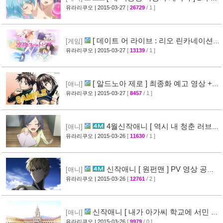
작 결정 + 티저 영상 공개
유라리쿠오
| 2015-03-27
[
26729
/ 1 ]
[45]
[ 데이트 어 라이브 : 리오 린카네이션 ]
[게임]
PV 영상 공개
유라리쿠오
| 2015-03-27
[
13139
/ 1 ]
[36]
[ 알드노아 제로 ] 최종화 예고 영상 +
[애니]
만화 신작 발매 정보
유라리쿠오
| 2015-03-27
[
8457
/ 1 ]
[40]
4월신작애니 [ 역시 내 청춘 러브코
[애니]
메디는 잘못됐다 속 ] 2차 PV 영상 공개
유라리쿠오
| 2015-03-26
[
11630
/ 1 ]
[61]
신작애니 [ 원펀맨 ] PV 영상 공개 (
[애니]
onepunchman )
유라리쿠오
| 2015-03-26
[
12761
/ 2 ]
[49]
신작애니 [ 내가 아가씨 학교에 서민 샘
[애니]
플로 겟츠당한 사건 ] 티저 영상 공개
유라리쿠오
| 2015-03-26
[
9979
/ 0 ]
[35]