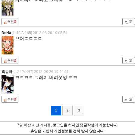
0
신고
추천
DoNa
[L:49/A:165]
2012-08-26 19:05:54
으어ㄷㄷㄷㄷ
0
신고
추천
흑슈아
[L:54/A:447]
2012-08-26 19:44:01
ㅋㅋㅋㅋ 그레이 버려졋엉 ㅋㅋ
0
신고
추천
1
2
3
7일 이상 지난 게시물,
로그인을 하시면 댓글작성이 가능합니다.
츄잉은 가입시 개인정보를 전혀 받지 않습니다.