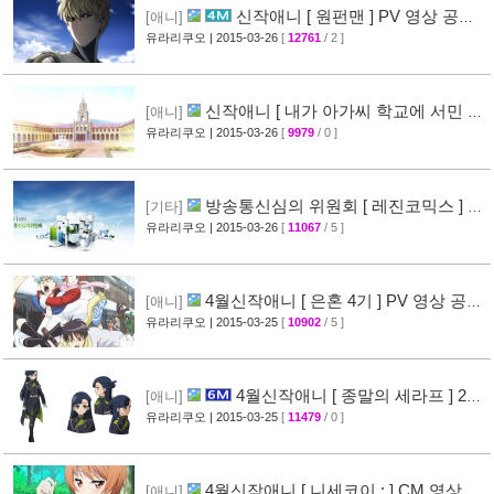
신작애니 [ 원펀맨 ] PV 영상 공개 (
[애니]
onepunchman )
유라리쿠오
| 2015-03-26
[
12761
/ 2 ]
[49]
신작애니 [ 내가 아가씨 학교에 서민 샘
[애니]
플로 겟츠당한 사건 ] 티저 영상 공개
유라리쿠오
| 2015-03-26
[
9979
/ 0 ]
[35]
방송통신심의 위원회 [ 레진코믹스 ] 접
[기타]
속 차단 보류 소식
유라리쿠오
| 2015-03-26
[
11067
/ 5 ]
[51]
4월신작애니 [ 은혼 4기 ] PV 영상 공
[애니]
개
유라리쿠오
| 2015-03-25
[
10902
/ 5 ]
[67]
4월신작애니 [ 종말의 세라프 ] 2차
[애니]
PV 영상 공개
유라리쿠오
| 2015-03-25
[
11479
/ 0 ]
[32]
4월신작애니 [ 니세코이 : ] CM 영상 공
[애니]