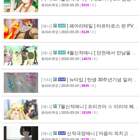
개
유라리쿠오
| 2015-03-25
[
9315
/ 3 ]
[47]
[ 페어리테일 ] 타르타로스 편 PV
[애니]
영상 공개 ( FAIRY TAIL )
유라리쿠오
| 2015-03-25
[
8128
/ 2 ]
[32]
4월신작애니 [ 던전에서 만남을 추
[애니]
구하면 안되는 걸까? ] 2차 PV 영상 공개
유라리쿠오
| 2015-03-24
[
14674
/ 0 ]
[44]
[ 뉴타입 ] 탄생 30주년기념 일러스
[기타]
트 + [ A-1 Pictures ] 10주년 기념 일러스트 공
유라리쿠오
| 2015-03-24
[
8835
/ 0 ]
개
[39]
7월신작애니 [ 프리즈마 ☆ 이리야 헤
[애니]
르츠! ] 티저 영상 공개 (Fate/kaleid liner)
유라리쿠오
| 2015-03-24
[
18109
/ 0 ]
[44]
신작극장애니 [ 마음이 외치고 싶
[애니]
어한다 ] PV 영상 + 주요 성우진 명단 공개
유라리쿠오
| 2015-03-24
[
6230
/ 0 ]