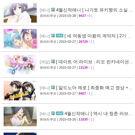
4월신작애니 [ 나가토 유키짱의 소실 ]
[애니]
PV 영상 공개
유라리쿠오
| 2015-03-28
[
9437
/ 0 ]
[35]
[ 새 여동생 마왕의 계약자 ] 2기 제
[애니]
작 결정 + 티저 영상 공개
유라리쿠오
| 2015-03-27
[
26729
/ 1 ]
[45]
[ 데이트 어 라이브 : 리오 린카네이션 ]
[게임]
PV 영상 공개
유라리쿠오
| 2015-03-27
[
13139
/ 1 ]
[36]
[ 알드노아 제로 ] 최종화 예고 영상 +
[애니]
만화 신작 발매 정보
유라리쿠오
| 2015-03-27
[
8457
/ 1 ]
[40]
4월신작애니 [ 역시 내 청춘 러브코
[애니]
메디는 잘못됐다 속 ] 2차 PV 영상 공개
유라리쿠오
| 2015-03-26
[
11630
/ 1 ]
[61]