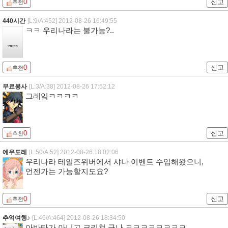
0
신고
추천
440시간
[L:9/A:452]
2012-08-26 16:49:55
ㅋㅋ 우리나라는 불가능?..
0
신고
추천
무료봉사
[L:3/A:38]
2012-08-26 17:52:12
그레잌ㅋㅋㅋㅋ
0
신고
추천
에우도레
[L:50/A:52]
2012-08-26 18:02:06
우리나라 테일즈위버에서 샤나 이벤트 수입해왔으니,
언젠가는 가능할지도요?
0
신고
추천
추억여행♪
[L:46/A:464]
2012-08-26 18:34:50
아바타가 아니고 크리쳐 구나 ㅋㅋㅋㅋㅋㅋㅋㅋ