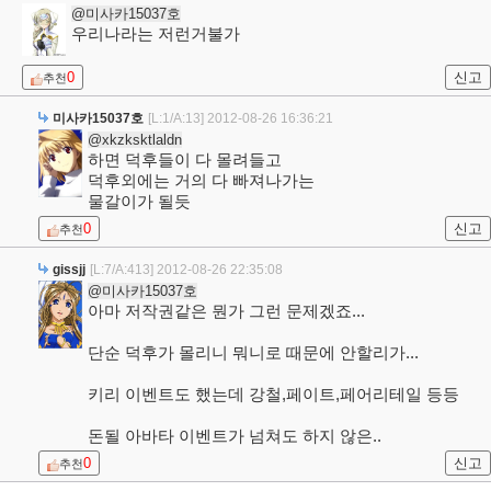
@미사카15037호
우리나라는 저런거불가
0
신고
추천
미사카15037호
[L:1/A:13]
2012-08-26 16:36:21
@xkzksktlaldn
하면 덕후들이 다 몰려들고
덕후외에는 거의 다 빠져나가는
물갈이가 될듯
0
신고
추천
gissjj
[L:7/A:413]
2012-08-26 22:35:08
@미사카15037호
아마 저작권같은 뭔가 그런 문제겠죠...
단순 덕후가 몰리니 뭐니로 때문에 안할리가...
키리 이벤트도 했는데 강철,페이트,페어리테일 등등
돈될 아바타 이벤트가 넘쳐도 하지 않은..
0
신고
추천