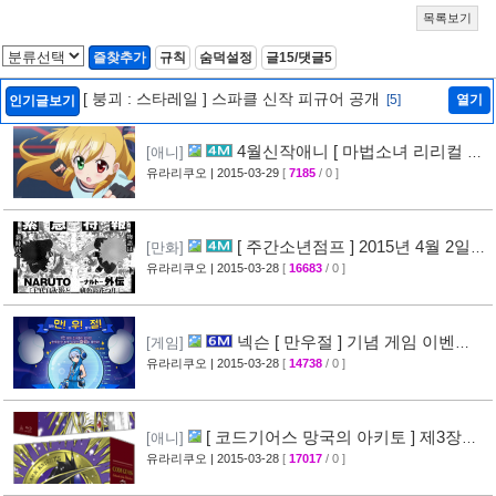
목록보기
즐찾추가
규칙
숨덕설정
글15/댓글5
[ 붕괴 : 스타레일 ] 스파클 신작 피규어 공개
[5]
열기
인기글보기
4월신작애니 [ 마법소녀 리리컬 나
[애니]
노하 ViVid ] PV 영상 공개
유라리쿠오
| 2015-03-29
[
7185
/ 0 ]
[29]
[ 주간소년점프 ] 2015년 4월 2일
[만화]
신간목록 표지공개 + [ 나루토 ] 외전만화 연재
유라리쿠오
| 2015-03-28
[
16683
/ 0 ]
예정
[46]
넥슨 [ 만우절 ] 기념 게임 이벤
[게임]
트
유라리쿠오
| 2015-03-28
[
14738
/ 0 ]
[63]
[ 코드기어스 망국의 아키토 ] 제3장
[애니]
CM 영상 + [ 코드기어스 반역의 를르슈 ] BD-
유라리쿠오
| 2015-03-28
[
17017
/ 0 ]
BOX CM 영상 공개
[49]