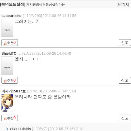
[숨덕모드설정]
[닫기X]
게시판최상단항상설정가능
catastrophe
[L:10/A:293]
2012-08-26 14:41:56
그레이는...?
0
신고
추천
ShieldTO
[L:73/A:287]
2012-08-26 14:44:48
엘자... ㄷㄷㄷ
0
신고
추천
미사카15037호
[L:1/A:13]
2012-08-26 14:55:04
우리나라 던파도 좀 본받아라
0
신고
추천
xkzksktlaldn
[L:30/A:71]
2012-08-26 16:03:18