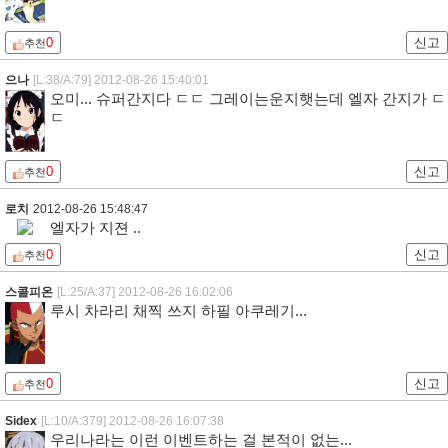
0
신고
추천
으나
[L:38/A:79]
2012-08-26 15:40:01
오미... 슈퍼간지다 ㄷㄷ 그레이는운지햇는데 엘자 간지가 ㄷ
ㄷ
0
신고
추천
로치
2012-08-26 15:48:47
엘자가 지젼 ..
0
신고
추천
스콜피온
[L:25/A:37]
2012-08-26 16:02:06
루시 차라리 채찍 쓰지 하필 아쿠레기...
0
신고
추천
Sidex
[L:10/A:379]
2012-08-26 16:07:38
우리나라는 이런 이벤트하는 걸 본적이 없는...