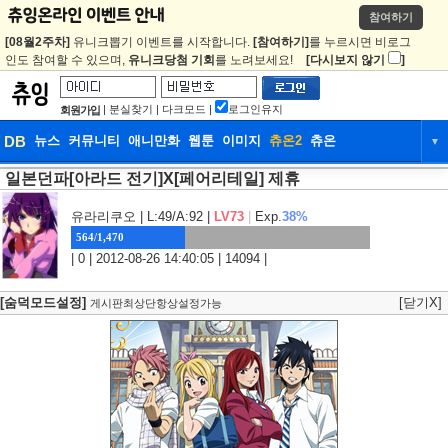
참여하기
[08월2주차]
유니크뽑기 이벤트를 시작합니다.
[참여하기]
를 누르시면 비로그
인도 참여할 수 있으며,
유니크당첨 기회
를 노려보세요!
[다시보지 않기
]
|
분실찾기
|
다크모드
|
로그인유지
회원가입
DB
뉴스
커뮤니티
애니만화
웹툰
이미지
츄온2
츄온
▼
일본던파[아라드 전기]X[페어리테일] 제휴
DB
뉴스
커뮤니티
애니만화
웹툰
이미지
츄온2
츄온
유라리쿠오
| L:49/A:92 |
LV73
|
Exp.
38%
564/1,470
| 0 | 2012-08-26 14:40:05 | 14094 |
[숨덕모드설정]
[닫기X]
게시판최상단항상설정가능