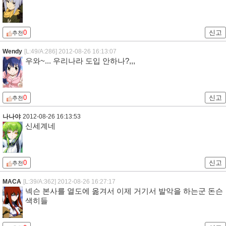
0
신고
추천
Wendy
[L:49/A:286]
2012-08-26 16:13:07
우와~... 우리나라 도입 안하나?,,,
0
신고
추천
나나야
2012-08-26 16:13:53
신세계네
0
신고
추천
MACA
[L:39/A:362]
2012-08-26 16:27:17
넥슨 본사를 열도에 옮겨서 이제 거기서 발악을 하는군 돈슨
색히들