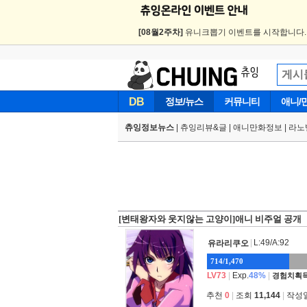
[08월2주차]
유니크뽑기 이벤트를 시작합니다
DB
정보/뉴스
커뮤니티
애니/
츄잉정보뉴스
|
츄잉리뷰&글
|
애니만화정보
|
라노
[변태왕자와 웃지않는 고양이]애니 비주얼 공개
|
L:49/A:92
유라리쿠오
714/1,470
LV73
|
Exp.
48%
|
경험치획득
추천
0
|
조회
11,144
|
작성일 