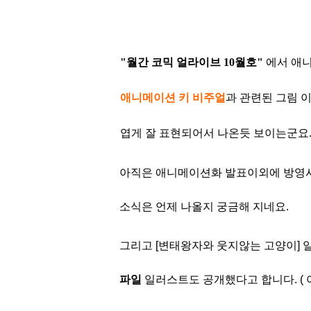
"월간 코믹 얼라이브 10월호"
에서 애
애니
메이션 키 비주
얼
과 관련된 그림 
엽게
잘 표현되어서 나온듯 보이는군요
아직은 애니메이션화 발표이외에 방영시
소식은 언제 나올지 궁금
해 지네요.
그리고 [변태왕자와 웃지않는 고양이]
파
일
일러스트도 공개
했다고 합니다. ( 