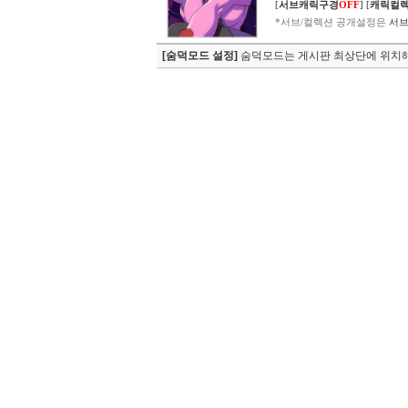
[
서브캐릭구경
OFF
]
[
캐릭컬
*서브/컬렉션 공개설정은
서브
[숨덕모드 설정]
숨덕모드는 게시판 최상단에 위치해