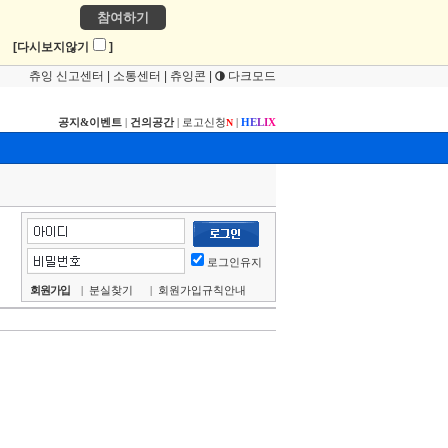
참여하기
!
[다시보지않기
]
츄잉 신고센터
|
소통센터
|
츄잉콘
|
다크모드
공지&이벤트
|
건의공간
|
로고신청
|
H
E
L
I
X
N
로그인유지
회원가입
|
분실찾기
|
회원가입규칙안내