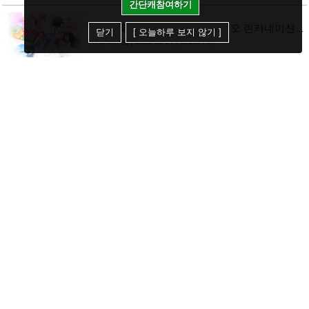
간단캐참여하기
[ 데이트 어 라이브 : 리오 린카네이션 ]
[게임]
닫기
[ 오늘하루 보지 않기 ]
PV 영상 공개
유라리쿠오
| 2015-03-27
[
13130
/ 1 ]
[36]
[ 알드노아 제로 ] 최종화 예고 영상 +
[애니]
만화 신작 발매 정보
유라리쿠오
| 2015-03-27
[
8452
/ 1 ]
[40]
4월신작애니 [ 역시 내 청춘 러브코
[애니]
메디는 잘못됐다 속 ] 2차 PV 영상 공개
유라리쿠오
| 2015-03-26
[
11622
/ 1 ]
[61]
신작애니 [ 원펀맨 ] PV 영상 공개 (
[애니]
onepunchman )
유라리쿠오
| 2015-03-26
[
12753
/ 2 ]
[49]
신작애니 [ 내가 아가씨 학교에 서민 샘
[애니]
플로 겟츠당한 사건 ] 티저 영상 공개
유라리쿠오
| 2015-03-26
[
9969
/ 0 ]
[35]