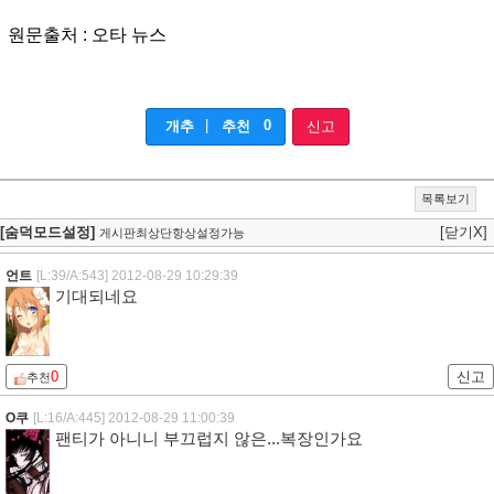
원문출처 : 오타 뉴스
|
0
개추
추천
신고
목록보기
[숨덕모드설정]
[닫기X]
게시판최상단항상설정가능
언트
[L:39/A:543]
2012-08-29 10:29:39
기대되네요
0
신고
추천
O쿠
[L:16/A:445]
2012-08-29 11:00:39
팬티가 아니니 부끄럽지 않은...복장인가요