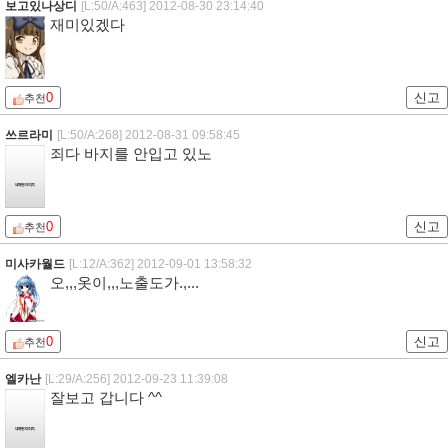
보고있나상디
[L:50/A:463]
2012-08-30 23:14:40
재미있겠다
0
신고
추천
쓰르라미
[L:50/A:268]
2012-08-31 09:58:45
죄다 바지를 안입고 있노
0
신고
추천
미사카월드
[L:12/A:362]
2012-09-01 13:58:32
오,,,옷이,,,노출도가.,...
0
신고
추천
엘카난
[L:29/A:256]
2012-09-23 11:39:08
잘보고 갑니다 ^^