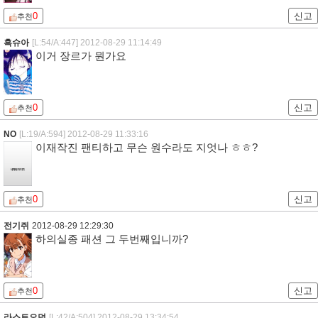
0
신고
추천
흑슈아
[L:54/A:447]
2012-08-29 11:14:49
이거 장르가 뭔가요
0
신고
추천
NO
[L:19/A:594]
2012-08-29 11:33:16
이재작진 팬티하고 무슨 원수라도 지엇나 ㅎㅎ?
0
신고
추천
전기쥐
2012-08-29 12:29:30
하의실종 패션 그 두번째입니까?
0
신고
추천
라스트오덕
[L:42/A:504]
2012-08-29 13:34:54