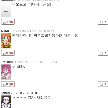
우오오오! 기대작이군요!
0
신고
추천
DoNa
[L:49/A:165]
2012-08-29 18:16:54
팬티가아니니까부끄럽지않아!기대되네요
0
신고
추천
Trafalgar
[L:49/A:252]
2012-08-29 18:45:31
옷 봐라;
0
신고
추천
은예린
2012-08-29 23:33:06
ㅋㅋㅋㅋ 뭔가..재밌을듯