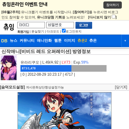
참여하기
[08월2주차]
유니크뽑기 이벤트를 시작합니다.
[참여하기]
를 누르시면 비로그
인도 참여할 수 있으며,
유니크당첨 기회
를 노려보세요!
[다시보지 않기
]
|
분실찾기
|
다크모드
|
로그인유지
회원가입
DB
뉴스
커뮤니티
애니만화
웹툰
이미지
츄온2
츄온
▼
신작애니[비비드 레드 오퍼레이션] 방영정보
DB
뉴스
커뮤니티
애니만화
웹툰
이미지
츄온2
츄온
유라리쿠오
| L:49/A:92 |
LV73
|
Exp.
59%
873/1,470
| 0 | 2012-08-29 10:23:17 | 4717 |
[숨덕모드설정]
[닫기X]
게시판최상단항상설정가능