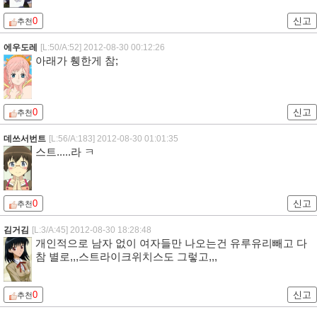
0
신고
추천
에우도레
[L:50/A:52]
2012-08-30 00:12:26
아래가 휑한게 참;
0
신고
추천
데쓰서번트
[L:56/A:183]
2012-08-30 01:01:35
스트.....라 ㅋ
0
신고
추천
김거김
[L:3/A:45]
2012-08-30 18:28:48
개인적으로 남자 없이 여자들만 나오는건 유루유리빼고 다
참 별로,,,스트라이크위치스도 그렇고,,,
0
신고
추천