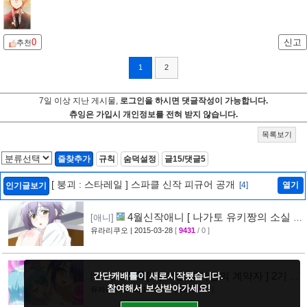
0
신고
추천
1
2
7일 이상 지난 게시물,
로그인을 하시면 댓글작성이 가능합니다.
츄잉은 가입시 개인정보를 전혀 받지 않습니다.
목록보기
즐찾추가
규칙
숨덕설정
글15/댓글5
[ 붕괴 : 스타레일 ] 스파클 신작 피규어 공개
[4]
열기
인기글보기
4월신작애니 [ 나가토 유키짱의 소실 ]
[애니]
PV 영상 공개
유라리쿠오
| 2015-03-28
[
9431
/ 0 ]
[35]
[ 새 여동생 마왕의 계약자 ] 2기 제
간단캐배틀이 새로시작됐습니다.
[애니]
참여해서 보상받아가세요!
작 결정 + 티저 영상 공개
유라리쿠오
| 2015-03-27
[
26714
/ 1 ]
[45]