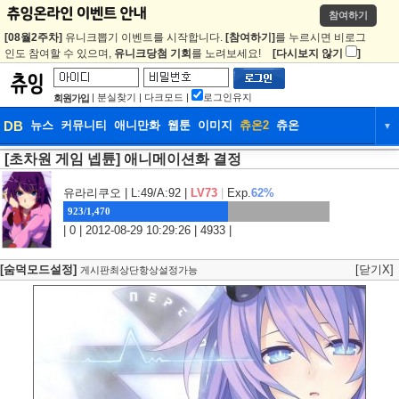
참여하기
[08월2주차]
유니크뽑기 이벤트를 시작합니다.
[참여하기]
를 누르시면 비로그
인도 참여할 수 있으며,
유니크당첨 기회
를 노려보세요!
[다시보지 않기
]
|
분실찾기
|
다크모드
|
로그인유지
회원가입
DB
뉴스
커뮤니티
애니만화
웹툰
이미지
츄온2
츄온
▼
[초차원 게임 넵튠] 애니메이션화 결정
DB
뉴스
커뮤니티
애니만화
웹툰
이미지
츄온2
츄온
유라리쿠오
| L:49/A:92 |
LV73
|
Exp.
62%
923/1,470
| 0 | 2012-08-29 10:29:26 | 4933 |
[숨덕모드설정]
[닫기X]
게시판최상단항상설정가능