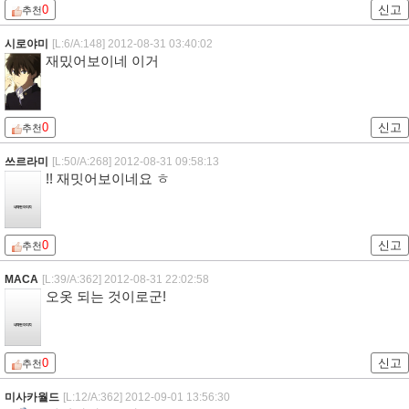
0
신고
추천
시로야미
[L:6/A:148]
2012-08-31 03:40:02
재밌어보이네 이거
0
신고
추천
쓰르라미
[L:50/A:268]
2012-08-31 09:58:13
!! 재밋어보이네요 ㅎ
0
신고
추천
MACA
[L:39/A:362]
2012-08-31 22:02:58
오옷 되는 것이로군!
0
신고
추천
미사카월드
[L:12/A:362]
2012-09-01 13:56:30