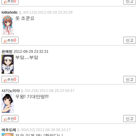
0
신고
추천
lolitaholic
[L:4/A:123]
2012-08-29 23:20:29
옷 조쿤요
0
신고
추천
은예린
2012-08-29 23:32:31
부앜....부앜
0
신고
추천
사기노미아
[L:5/A:236]
2012-08-29 23:59:47
우왕! 기대만땅!!!
0
신고
추천
에우도레
[L:50/A:52]
2012-08-30 00:10:17
오오 이게 애니화되다니