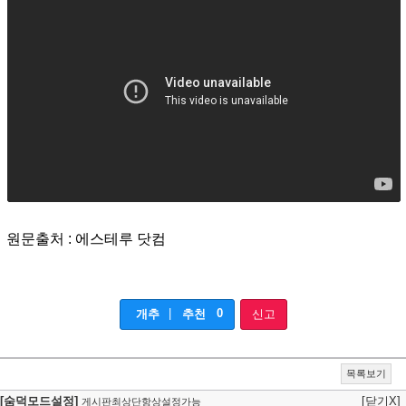
원문출처 : 에스테루 닷컴
|
0
개추
추천
신고
목록보기
[숨덕모드설정]
[닫기X]
게시판최상단항상설정가능