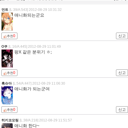
언트
[L:39/A:543]
2012-08-29 10:31:32
애니화되는군요
0
신고
추천
O쿠
[L:16/A:445]
2012-08-29 11:01:49
팡X 같은 분위기 ㅎ;
0
신고
추천
흑슈아
[L:54/A:447]
2012-08-29 11:06:30
애니화가 되는군여
0
신고
추천
히키코모링
[L:38/A:218]
2012-08-29 11:51:57
애니화 한다~