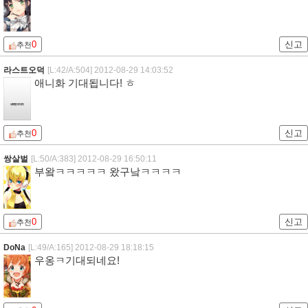
0
신고
추천
라스트오덕
[L:42/A:504]
2012-08-29 14:03:52
애니화 기대됩니다! ㅎ
0
신고
추천
쌍살벌
[L:50/A:383]
2012-08-29 16:50:11
부왘ㅋㅋㅋㅋㅋ 왔구낰ㅋㅋㅋㅋ
0
신고
추천
DoNa
[L:49/A:165]
2012-08-29 18:18:15
우옹ㅋ기대되네요!