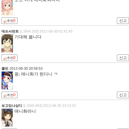
0
신고
추천
데쓰서번트
[L:56/A:183]
2012-08-30 01:41:45
기대해 봅니다
0
신고
추천
클빈
2012-08-30 20:58:53
옹; 애니화가 된다니 ㅋ
0
신고
추천
보고있나상디
[L:50/A:463]
2012-08-30 23:14:23
애니화라니