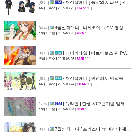
4월신작애니 [ 종말의 세라프 ] 2차
[애니]
PV 영상 공개
유라리쿠오
| 2015-03-25
[
11472
/ 0 ]
[32]
4월신작애니 [ 니세코이 : ] CM 영상 공
[애니]
개
유라리쿠오
| 2015-03-25
[
9305
/ 3 ]
[47]
[ 페어리테일 ] 타르타로스 편 PV
[애니]
영상 공개 ( FAIRY TAIL )
유라리쿠오
| 2015-03-25
[
8125
/ 2 ]
[32]
4월신작애니 [ 던전에서 만남을 추
[애니]
구하면 안되는 걸까? ] 2차 PV 영상 공개
유라리쿠오
| 2015-03-24
[
14666
/ 0 ]
[44]
[ 뉴타입 ] 탄생 30주년기념 일러스
[기타]
트 + [ A-1 Pictures ] 10주년 기념 일러스트 공
유라리쿠오
| 2015-03-24
[
8829
/ 0 ]
개
[39]
7월신작애니 [ 프리즈마 ☆ 이리야 헤
[애니]