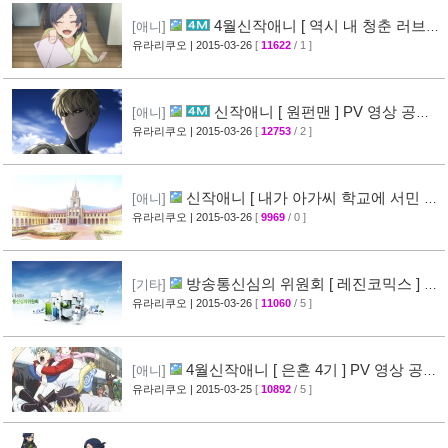
4월신작애니 [ 역시 내 청춘 러브코
[애니]
메디는 잘못됐다 속 ] 2차 PV 영상 공개
유라리쿠오
| 2015-03-26
[
11622
/ 1 ]
[61]
신작애니 [ 원펀맨 ] PV 영상 공개 (
[애니]
onepunchman )
유라리쿠오
| 2015-03-26
[
12753
/ 2 ]
[49]
신작애니 [ 내가 아가씨 학교에 서민 샘
[애니]
플로 겟츠당한 사건 ] 티저 영상 공개
유라리쿠오
| 2015-03-26
[
9969
/ 0 ]
[35]
방송통신심의 위원회 [ 레진코믹스 ] 접
[기타]
속 차단 보류 소식
유라리쿠오
| 2015-03-26
[
11060
/ 5 ]
[51]
4월신작애니 [ 은혼 4기 ] PV 영상 공
[애니]
개
유라리쿠오
| 2015-03-25
[
10892
/ 5 ]
[67]