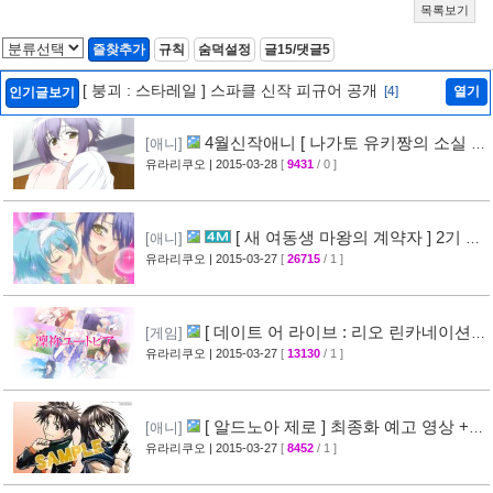
목록보기
즐찾추가
규칙
숨덕설정
글15/댓글5
[ 붕괴 : 스타레일 ] 스파클 신작 피규어 공개
[4]
열기
인기글보기
4월신작애니 [ 나가토 유키짱의 소실 ]
[애니]
PV 영상 공개
유라리쿠오
| 2015-03-28
[
9431
/ 0 ]
[35]
[ 새 여동생 마왕의 계약자 ] 2기 제
[애니]
작 결정 + 티저 영상 공개
유라리쿠오
| 2015-03-27
[
26715
/ 1 ]
[45]
[ 데이트 어 라이브 : 리오 린카네이션 ]
[게임]
PV 영상 공개
유라리쿠오
| 2015-03-27
[
13130
/ 1 ]
[36]
[ 알드노아 제로 ] 최종화 예고 영상 +
[애니]
만화 신작 발매 정보
유라리쿠오
| 2015-03-27
[
8452
/ 1 ]
[40]