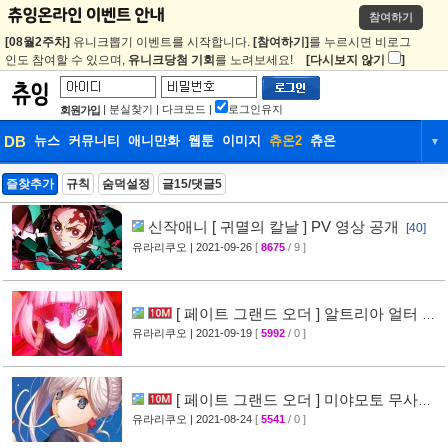
참여하기
[08월2주차]
유니크뽑기 이벤트를 시작합니다.
[참여하기]
를 누르시면 비로그
인도 참여할 수 있으며,
유니크당첨 기회
를 노려보세요!
[다시보지 않기
]
|
분실찾기
|
다크모드
|
로그인유지
회원가입
DB
뉴스
커뮤니티
애니만화
웹툰
이미지
츄온2
츄온
▼
DB
뉴스
커뮤니티
애니만화
즐찾추가
규칙
숨덕설정
글15/댓글5
웹툰
이미지
츄온2
츄온
신작애니 [ 귀멸의 칼날 ] PV 영상 공개
[40]
유라리쿠오
| 2021-09-26
[
8675
/ 9 ]
[ 페이트 그랜드 오더 ] 알트리아 얼터 피
규어 리뷰 사진 공개
유라리쿠오
| 2021-09-19
[
5992
/ 0 ]
[33]
[ 페이트 그랜드 오더 ] 미야모토 무사시
피규어 리뷰 사진 공개
유라리쿠오
| 2021-08-24
[
5541
/ 0 ]
[25]