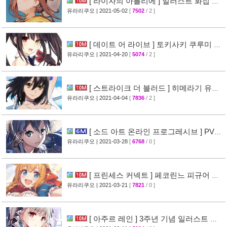
[ 라이자의 아틀리에 ] 일러스트 화집 공
개
유라리쿠오
| 2021-05-02
[
7502
/ 2 ]
[41]
[ 데이트 어 라이브 ] 토키사키 쿠루미 피
규어 리뷰 사진 공개
유라리쿠오
| 2021-04-20
[
5074
/ 2 ]
[22]
[ 스트라이크 더 블러드 ] 히메라기 유키
나 피규어 리뷰 사진 공개
유라리쿠오
| 2021-04-04
[
7836
/ 2 ]
[37]
[ 소드 아트 온라인 프로그레시브 ] PV
영상 공개
유라리쿠오
| 2021-03-28
[
6768
/ 0 ]
[39]
[ 프린세스 커넥트 ] 페코린느 피규어 리
뷰 사진 공개
유라리쿠오
| 2021-03-21
[
7821
/ 0 ]
[44]
[ 아주르 레인 ] 3주년 기념 일러스트 화