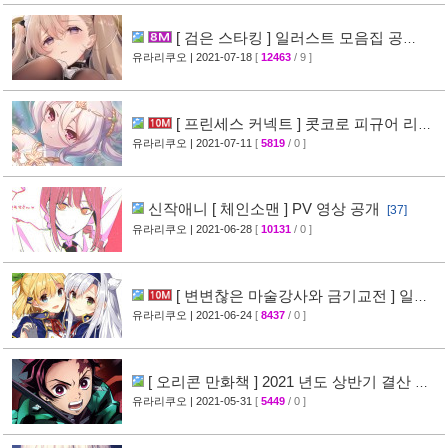
[ 검은 스타킹 ] 일러스트 모음집 공
개
유라리쿠오
| 2021-07-18
[
12463
/ 9 ]
[36]
[ 프린세스 커넥트 ] 콧코로 피규어 리뷰
사진 공개
유라리쿠오
| 2021-07-11
[
5819
/ 0 ]
[33]
신작애니 [ 체인소맨 ] PV 영상 공개
[37]
유라리쿠오
| 2021-06-28
[
10131
/ 0 ]
[ 변변찮은 마술강사와 금기교전 ] 일러
스트 화집 공개
유라리쿠오
| 2021-06-24
[
8437
/ 0 ]
[27]
[ 오리콘 만화책 ] 2021 년도 상반기 결산 랭
킹 공개
유라리쿠오
| 2021-05-31
[
5449
/ 0 ]
[31]