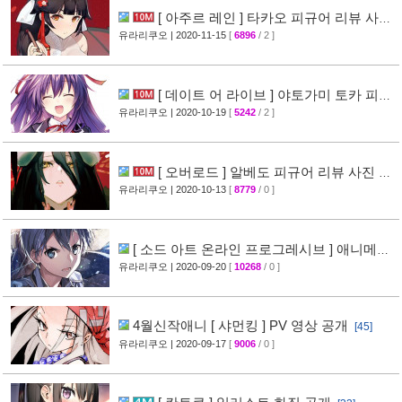
[ 아주르 레인 ] 타카오 피규어 리뷰 사진
공개
유라리쿠오
| 2020-11-15
[
6896
/ 2 ]
[28]
[ 데이트 어 라이브 ] 야토가미 토카 피규
어 리뷰 사진 공개
유라리쿠오
| 2020-10-19
[
5242
/ 2 ]
[18]
[ 오버로드 ] 알베도 피규어 리뷰 사진 공
개
유라리쿠오
| 2020-10-13
[
8779
/ 0 ]
[37]
[ 소드 아트 온라인 프로그레시브 ] 애니메이
션화 결정
유라리쿠오
| 2020-09-20
[
10268
/ 0 ]
[54]
4월신작애니 [ 샤먼킹 ] PV 영상 공개
[45]
유라리쿠오
| 2020-09-17
[
9006
/ 0 ]