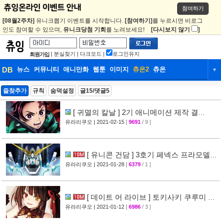
참여하기
[08월2주차]
유니크뽑기 이벤트를 시작합니다.
[참여하기]
를 누르시면 비로그
인도 참여할 수 있으며,
유니크당첨 기회
를 노려보세요!
[다시보지 않기
]
|
분실찾기
|
다크모드
|
로그인유지
회원가입
DB
뉴스
커뮤니티
애니만화
웹툰
이미지
츄온2
츄온
▼
DB
뉴스
커뮤니티
애니만화
즐찾추가
규칙
숨덕설정
글15/댓글5
웹툰
이미지
츄온2
츄온
[ 귀멸의 칼날 ] 2기 애니메이션 제작 결
정
유라리쿠오
| 2021-02-15
[
9691
/ 9 ]
[35]
[ 유니콘 건담 ] 3호기 페넥스 프라모델
리뷰 사진 공개
유라리쿠오
| 2021-01-28
[
6379
/ 1 ]
[21]
[ 데이트 어 라이브 ] 토키사키 쿠루미 피
규어 리뷰 사진 공개
유라리쿠오
| 2021-01-12
[
6986
/ 3 ]
[28]