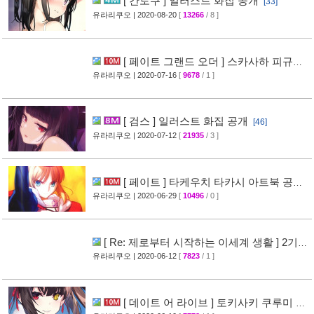
[ 칸토쿠 ] 일러스트 화집 공개
[33]
유라리쿠오
| 2020-08-20
[
13266
/ 8 ]
[ 페이트 그랜드 오더 ] 스카사하 피규어
리뷰 사진 공개
유라리쿠오
| 2020-07-16
[
9678
/ 1 ]
[25]
[ 검스 ] 일러스트 화집 공개
[46]
유라리쿠오
| 2020-07-12
[
21935
/ 3 ]
[ 페이트 ] 타케우치 타카시 아트북 공
개
유라리쿠오
| 2020-06-29
[
10496
/ 0 ]
[27]
[ Re: 제로부터 시작하는 이세계 생활 ] 2기
PV 영상 공개
유라리쿠오
| 2020-06-12
[
7823
/ 1 ]
[40]
[ 데이트 어 라이브 ] 토키사키 쿠루미 피