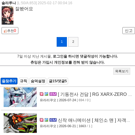
솔라루나
[L:50/A:853]
2025-02-17 00:04:16
잘봤어요
0
신고
추천
1
2
7일 이상 지난 게시물,
로그인을 하시면 댓글작성이 가능합니다.
츄잉은 가입시 개인정보를 전혀 받지 않습니다.
목록보기
즐찾추가
규칙
숨덕설정
글15/댓글5
[ 기동전사 건담 ] RG XARX-ZERO 애
니메이션화 결정
유라리쿠오
| 2026-07-24
[ 694 / 0 ]
[9]
신작 애니메이션 [ 체인소 맨 ] 자객편
PV 영상 공개
유라리쿠오
| 2026-06-21
[
1663
/ 1 ]
[13]