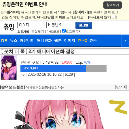
참여하기
[08월2주차]
유니크뽑기 이벤트를 시작합니다.
[참여하기]
를 누르시면 비로그
인도 참여할 수 있으며,
유니크당첨 기회
를 노려보세요!
[다시보지 않기
]
|
분실찾기
|
다크모드
|
로그인유지
회원가입
DB
뉴스
커뮤니티
애니만화
웹툰
이미지
츄온2
츄온
▼
[ 봇치 더 록 ] 2기 애니메이션화 결정
DB
뉴스
커뮤니티
애니만화
웹툰
이미지
츄온2
츄온
유라리쿠오
| L:49/A:92 |
LV200
|
Exp.
76%
3,057/4,010
| 6 | 2025-02-16 10:10:22 | 6129 |
[숨덕모드설정]
[닫기X]
게시판최상단항상설정가능