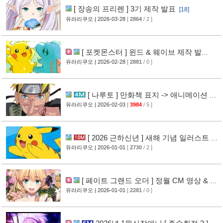
[ 장송의 프리렌 ] 3기 제작 발표
[18]
유라리쿠오
| 2026-03-28
[
2864
/ 2 ]
[ 포켓몬스터 ] 윈드 & 웨이브 제작 발
표
유라리쿠오
| 2026-02-28
[
2881
/ 0 ]
[13]
[ 나루토 ] 만화책 표지 -> 애니메이션 비
주얼 공개
유라리쿠오
| 2026-02-03
[
3984
/ 5 ]
[17]
[ 2026 근하신년 ] 새해 기념 일러스트 공
개
유라리쿠오
| 2026-01-01
[
2730
/ 2 ]
[14]
[ 페이트 그랜드 오더 ] 정월 CM 영상 & 신
규 캐릭터 공개
유라리쿠오
| 2026-01-01
[
2281
/ 0 ]
[17]