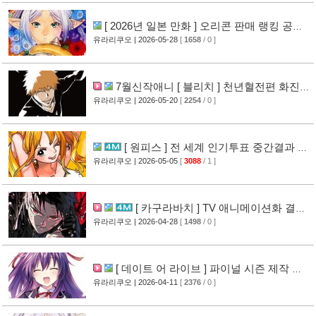
[ 2026년 일본 만화 ] 오리콘 판매 랭킹 공
개
유라리쿠오
| 2026-05-28
[
1658
/ 0 ]
[18]
7월신작애니 [ 블리치 ] 천년혈전편 화진담
PV 영상 공개
유라리쿠오
| 2026-05-20
[
2254
/ 0 ]
[10]
[ 원피스 ] 전 세계 인기투표 중간결과 발
표
유라리쿠오
| 2026-05-05
[
3088
/ 1 ]
[13]
[ 카구라바치 ] TV 애니메이션화 결
정
유라리쿠오
| 2026-04-28
[
1498
/ 0 ]
[10]
[ 데이트 어 라이브 ] 파이널 시즌 제작 발
표
유라리쿠오
| 2026-04-11
[
2376
/ 0 ]
[14]