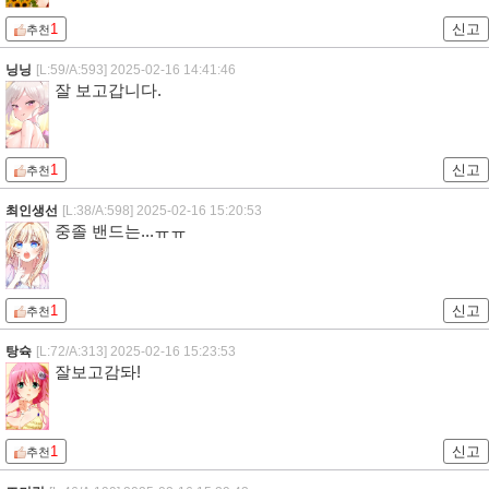
1
신고
추천
닝닝
[L:59/A:593]
2025-02-16 14:41:46
잘 보고갑니다.
1
신고
추천
최인생선
[L:38/A:598]
2025-02-16 15:20:53
중졸 밴드는...ㅠㅠ
1
신고
추천
탕슉
[L:72/A:313]
2025-02-16 15:23:53
잘보고감돠!
1
신고
추천