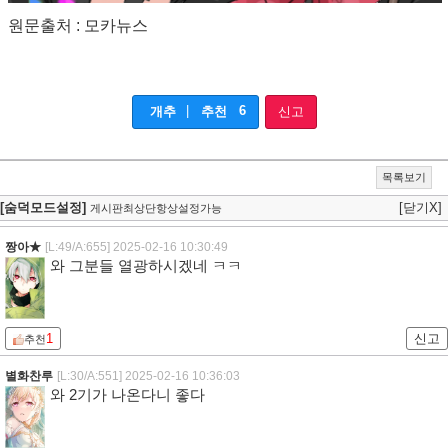
원문출처 : 모카뉴스
|
6
개추
추천
신고
목록보기
[숨덕모드설정]
[닫기X]
게시판최상단항상설정가능
짱아★
[L:49/A:655]
2025-02-16 10:30:49
와 그분들 열광하시겠네 ㅋㅋ
1
신고
추천
별화찬루
[L:30/A:551]
2025-02-16 10:36:03
와 2기가 나온다니 좋다