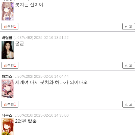
봇치는 신이야
1
신고
추천
바람글
[L:63/A:492]
2025-02-16 13:51:22
굳굳
1
신고
추천
라피스
[L:90/A:202]
2025-02-16 14:04:44
세계여 다시 봇치와 하나가 되어다오
1
신고
추천
늬우스
[L:50/A:316]
2025-02-16 14:35:00
2없찐 탈출