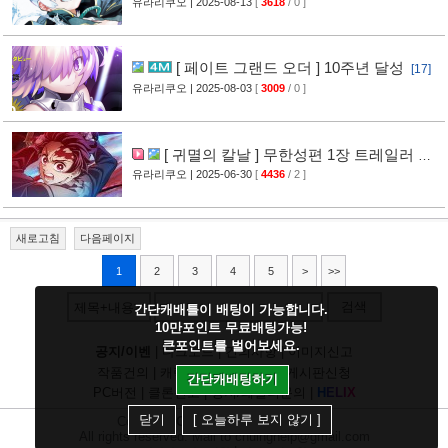
일러스트 공개
유라리쿠오
| 2025-08-13
[
3618
/ 0 ]
[14]
[ 페이트 그랜드 오더 ] 10주년 달성
[17]
유라리쿠오
| 2025-08-03
[
3009
/ 0 ]
[ 귀멸의 칼날 ] 무한성편 1장 트레일러 영
상 공개
유라리쿠오
| 2025-06-30
[
4436
/ 2 ]
[15]
새로고침
다음페이지
1
2
3
4
5
>
>>
검색
제목+내용
간단캐배틀이 배팅이 가능합니다.
10만포인트 무료배팅가능!
큰포인트를 벌어보세요.
공지/이벤
|
다크모드
|
건의사항
|
이미지신고
작품건의
|
캐릭건의
|
기타디비
|
게시판신청
간단캐배팅하기
PC버전
|
클론신고
|
정지/패널티문의
|
H
E
L
I
X
닫기
[ 오늘하루 보지 않기 ]
Copyright
CHUING
Communications.
All rights reserved. Mail to chuinghelp@gmail.com