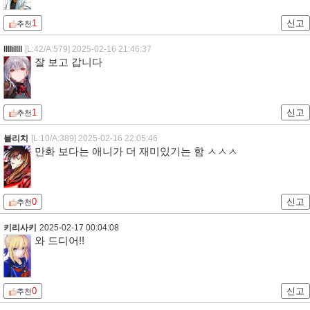
1
신고
추천
llllillll
[L:42/A:579]
2025-02-16 21:46:37
잘 보고 갑니다
1
신고
추천
블리치
[L:10/A:389]
2025-02-16 22:05:46
만화 보다는 애니가 더 재미있기는 함 ㅅㅅㅅ
0
신고
추천
키리사키
2025-02-17 00:04:08
와 드디어!!
0
신고
추천