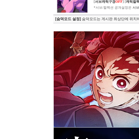
[
서브캐릭구경
OFF
]
[
캐릭컬
*서브/컬렉션 공개설정은
서브
[숨덕모드 설정]
숨덕모드는 게시판 최상단에 위치해