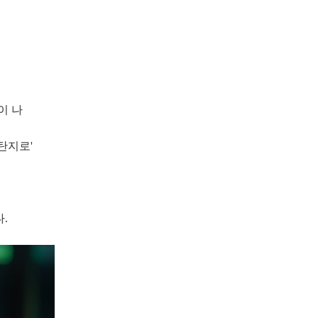
이 나
 탄지로'
는
.