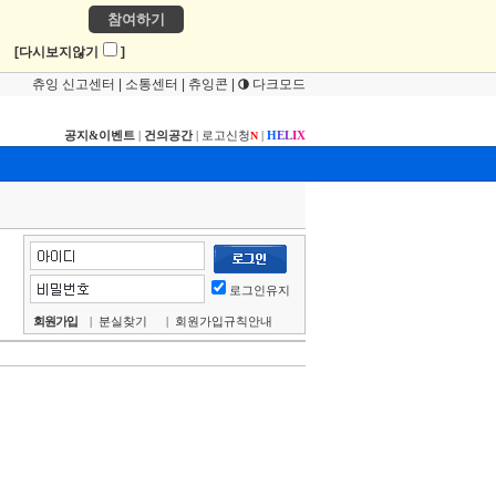
참여하기
!
[다시보지않기
]
츄잉 신고센터
|
소통센터
|
츄잉콘
|
다크모드
공지&이벤트
|
건의공간
|
로고신청
|
H
E
L
I
X
N
로그인유지
회원가입
|
분실찾기
|
회원가입규칙안내