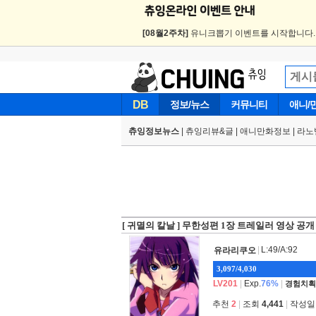
[08월2주차]
유니크뽑기 이벤트를 시작합니다
DB
정보/뉴스
커뮤니티
애니/
츄잉정보뉴스
|
츄잉리뷰&글
|
애니만화정보
|
라노
[ 귀멸의 칼날 ] 무한성편 1장 트레일러 영상 공개
|
L:49/A:92
유라리쿠오
3,097/4,030
LV201
|
Exp.
76%
|
경험치획
추천
2
|
조회
4,441
|
작성일 2