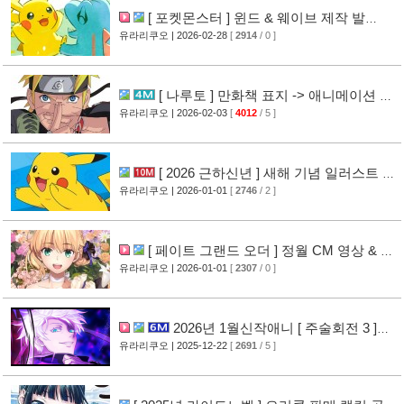
[ 포켓몬스터 ] 윈드 & 웨이브 제작 발
표
유라리쿠오
| 2026-02-28
[
2914
/ 0 ]
[13]
[ 나루토 ] 만화책 표지 -> 애니메이션 비
주얼 공개
유라리쿠오
| 2026-02-03
[
4012
/ 5 ]
[17]
[ 2026 근하신년 ] 새해 기념 일러스트 공
개
유라리쿠오
| 2026-01-01
[
2746
/ 2 ]
[14]
[ 페이트 그랜드 오더 ] 정월 CM 영상 & 신
규 캐릭터 공개
유라리쿠오
| 2026-01-01
[
2307
/ 0 ]
[17]
2026년 1월신작애니 [ 주술회전 3 ]
PV 영상 공개
유라리쿠오
| 2025-12-22
[
2691
/ 5 ]
[12]