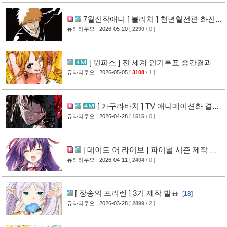
7월신작애니 [ 블리치 ] 천년혈전편 화진담
PV 영상 공개
유라리쿠오
| 2026-05-20
[
2290
/ 0 ]
[10]
[ 원피스 ] 전 세계 인기투표 중간결과 발
표
유라리쿠오
| 2026-05-05
[
3108
/ 1 ]
[13]
[ 카구라바치 ] TV 애니메이션화 결
정
유라리쿠오
| 2026-04-28
[
1515
/ 0 ]
[10]
[ 데이트 어 라이브 ] 파이널 시즌 제작 발
표
유라리쿠오
| 2026-04-11
[
2404
/ 0 ]
[14]
[ 장송의 프리렌 ] 3기 제작 발표
[18]
유라리쿠오
| 2026-03-28
[
2899
/ 2 ]