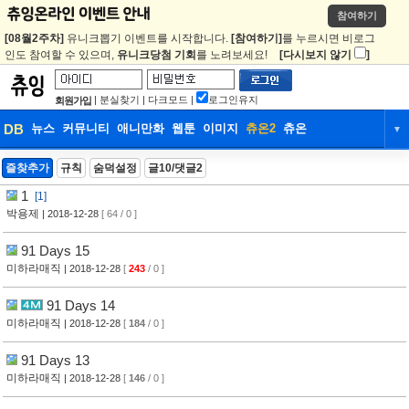
참여하기
[08월2주차]
유니크뽑기 이벤트를 시작합니다.
[참여하기]
를 누르시면 비로그
인도 참여할 수 있으며,
유니크당첨 기회
를 노려보세요!
[다시보지 않기
]
|
분실찾기
|
다크모드
|
로그인유지
회원가입
DB
뉴스
커뮤니티
애니만화
웹툰
이미지
츄온2
츄온
▼
DB
뉴스
커뮤니티
애니만화
즐찾추가
규칙
숨덕설정
글10/댓글2
1
[1]
웹툰
이미지
츄온2
츄온
박용제
| 2018-12-28
[ 64 / 0 ]
91 Days 15
미하라매직
| 2018-12-28
[
243
/ 0 ]
91 Days 14
미하라매직
| 2018-12-28
[
184
/ 0 ]
91 Days 13
미하라매직
| 2018-12-28
[
146
/ 0 ]