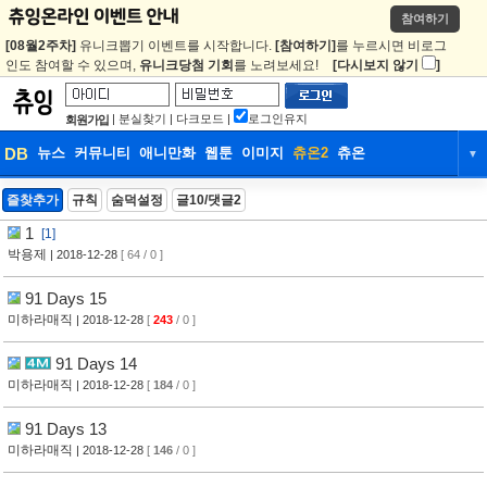
참여하기
[08월2주차]
유니크뽑기 이벤트를 시작합니다.
[참여하기]
를 누르시면 비로그
인도 참여할 수 있으며,
유니크당첨 기회
를 노려보세요!
[다시보지 않기
]
|
분실찾기
|
다크모드
|
로그인유지
회원가입
DB
뉴스
커뮤니티
애니만화
웹툰
이미지
츄온2
츄온
▼
DB
뉴스
커뮤니티
애니만화
즐찾추가
규칙
숨덕설정
글10/댓글2
1
[1]
웹툰
이미지
츄온2
츄온
박용제
| 2018-12-28
[ 64 / 0 ]
91 Days 15
미하라매직
| 2018-12-28
[
243
/ 0 ]
91 Days 14
미하라매직
| 2018-12-28
[
184
/ 0 ]
91 Days 13
미하라매직
| 2018-12-28
[
146
/ 0 ]