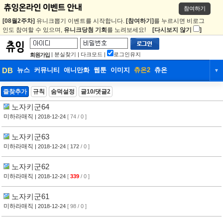
참여하기
[08월2주차]
유니크뽑기 이벤트를 시작합니다.
[참여하기]
를 누르시면 비로그
인도 참여할 수 있으며,
유니크당첨 기회
를 노려보세요!
[다시보지 않기
]
|
분실찾기
|
다크모드
|
로그인유지
회원가입
DB
뉴스
커뮤니티
애니만화
웹툰
이미지
츄온2
츄온
▼
DB
뉴스
커뮤니티
애니만화
즐찾추가
규칙
숨덕설정
글10/댓글2
노자키군64
웹툰
이미지
츄온2
츄온
미하라매직
| 2018-12-24
[ 74 / 0 ]
노자키군63
미하라매직
| 2018-12-24
[
172
/ 0 ]
노자키군62
미하라매직
| 2018-12-24
[
339
/ 0 ]
노자키군61
미하라매직
| 2018-12-24
[ 98 / 0 ]