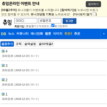
참여하기
[08월2주차]
유니크뽑기 이벤트를 시작합니다.
[참여하기]
를 누르시면 비로그
인도 참여할 수 있으며,
유니크당첨 기회
를 노려보세요!
[다시보지 않기
]
|
분실찾기
|
다크모드
|
로그인유지
회원가입
DB
뉴스
커뮤니티
애니만화
웹툰
이미지
츄온2
츄온
▼
DB
뉴스
커뮤니티
애니만화
즐찾추가
규칙
숨덕설정
글10/댓글2
4
웹툰
이미지
츄온2
츄온
크라모르
| 2018-12-23
[ 91 / 0 ]
3
크라모르
| 2018-12-23
[ 69 / 0 ]
2
크라모르
| 2018-12-23
[ 58 / 0 ]
1
크라모르
| 2018-12-23
[ 79 / 0 ]