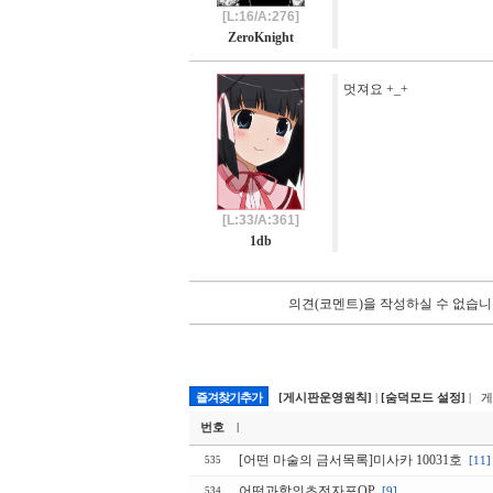
[L:16/A:276]
ZeroKnight
멋져요 +_+
[L:33/A:361]
1db
의견(코멘트)을 작성하실 수 없습니
즐겨찾기추가
[게시판운영원칙]
|
[숨덕모드 설정]
| 
번호
|
[어떤 마술의 금서목록]미사카 10031호
[11]
535
어떤과학의초전자포OP
[9]
534