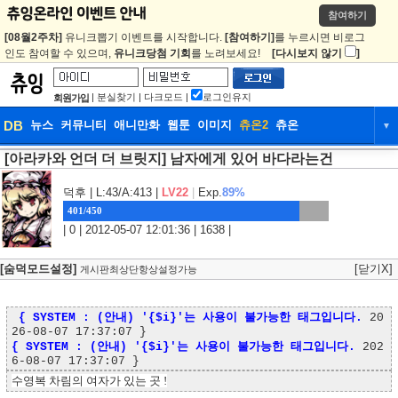
참여하기
[08월2주차]
유니크뽑기 이벤트를 시작합니다.
[참여하기]
를 누르시면 비로그
인도 참여할 수 있으며,
유니크당첨 기회
를 노려보세요!
[다시보지 않기
]
|
분실찾기
|
다크모드
|
로그인유지
회원가입
DB
뉴스
커뮤니티
애니만화
웹툰
이미지
츄온2
츄온
▼
[아라카와 언더 더 브릿지] 남자에게 있어 바다라는건
DB
뉴스
커뮤니티
애니만화
웹툰
이미지
츄온2
츄온
덕후
| L:43/A:413 |
LV22
|
Exp.
89%
401/450
| 0 | 2012-05-07 12:01:36 | 1638 |
[숨덕모드설정]
[닫기X]
게시판최상단항상설정가능
{ SYSTEM : (안내) '{$i}'는 사용이 불가능한 태그입니다.
20
26-08-07 17:37:07 }
{ SYSTEM : (안내) '{$i}'는 사용이 불가능한 태그입니다.
202
6-08-07 17:37:07 }
수영복 차림의 여자가 있는 곳 !