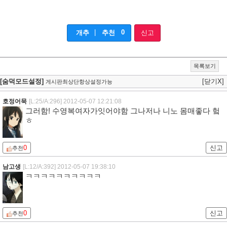
|
0
개추
추천
신고
목록보기
[숨덕모드설정]
[닫기X]
게시판최상단항상설정가능
호정어묵
[L:25/A:296]
2012-05-07 12:21:08
그러함! 수영복여자가잇어야함 그나저나 니노 몸매좋다 헠
ㅎ
0
신고
추천
남고생
[L:12/A:392]
2012-05-07 19:38:10
ㅋㅋㅋㅋㅋㅋㅋㅋㅋㅋ
0
신고
추천