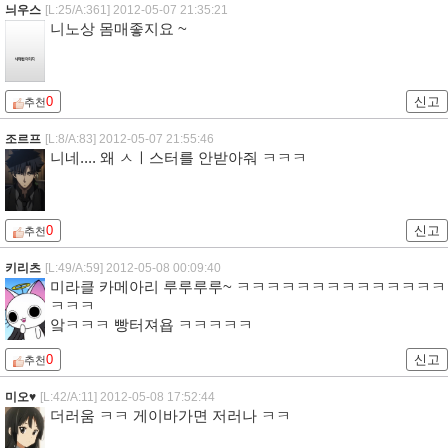
늬우스
[L:25/A:361]
2012-05-07 21:35:21
니노상 몸매좋지요 ~
0
신고
추천
조르프
[L:8/A:83]
2012-05-07 21:55:46
니네.... 왜 ㅅㅣ스터를 안받아줘 ㅋㅋㅋ
0
신고
추천
키리츠
[L:49/A:59]
2012-05-08 00:09:40
미라클 카메아리 루루루루~ ㅋㅋㅋㅋㅋㅋㅋㅋㅋㅋㅋㅋㅋㅋ
ㅋㅋㅋ
앜ㅋㅋㅋ 빵터져욥 ㅋㅋㅋㅋㅋ
0
신고
추천
미오♥
[L:42/A:11]
2012-05-08 17:52:44
더러움 ㅋㅋ 게이바가면 저러나 ㅋㅋ