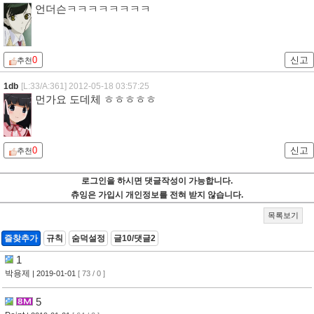
언더슨ㅋㅋㅋㅋㅋㅋㅋㅋ
0
신고
추천
1db
[L:33/A:361]
2012-05-18 03:57:25
먼가요 도데체 ㅎㅎㅎㅎㅎ
0
신고
추천
로그인을 하시면 댓글작성이 가능합니다.
츄잉은 가입시 개인정보를 전혀 받지 않습니다.
목록보기
즐찾추가
규칙
숨덕설정
글10/댓글2
1
박용제
| 2019-01-01
[ 73 / 0 ]
5