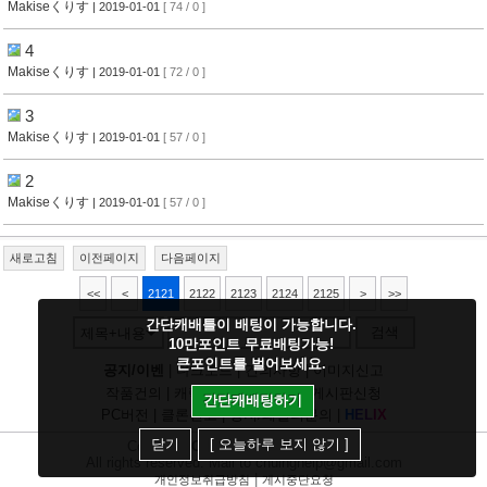
Makiseくりす
| 2019-01-01
[ 74 / 0 ]
4
Makiseくりす
| 2019-01-01
[ 72 / 0 ]
3
Makiseくりす
| 2019-01-01
[ 57 / 0 ]
2
Makiseくりす
| 2019-01-01
[ 57 / 0 ]
새로고침
이전페이지
다음페이지
<<
<
2121
2122
2123
2124
2125
>
>>
간단캐배틀이 배팅이 가능합니다.
검색
제목+내용
10만포인트 무료배팅가능!
큰포인트를 벌어보세요.
공지/이벤
|
다크모드
|
건의사항
|
이미지신고
작품건의
|
캐릭건의
|
기타디비
|
게시판신청
간단캐배팅하기
PC버전
|
클론신고
|
정지/패널티문의
|
H
E
L
I
X
닫기
[ 오늘하루 보지 않기 ]
Copyright
CHUING
Communications.
All rights reserved. Mail to chuinghelp@gmail.com
|
개인정보취급방침
게시중단요청