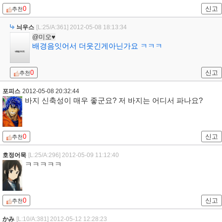
0
신고
추천
늬우스
[L:25/A:361]
2012-05-08 18:13:34
@미오♥
배경음잇어서 더웃긴게아닌가요 ㅋㅋㅋ
0
신고
추천
포피스
2012-05-08 20:32:44
바지 신축성이 매우 좋군요? 저 바지는 어디서 파나요?
0
신고
추천
호정어묵
[L:25/A:296]
2012-05-09 11:12:40
ㅋㅋㅋㅋㅋ
0
신고
추천
かみ
[L:10/A:381]
2012-05-12 12:28:23