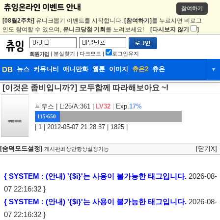
참여하기
[08월2주차]
유니크뽑기 이벤트를 시작합니다.
[참여하기]
를 누르시면 비로그
인도 참여할 수 있으며,
유니크당첨 기회
를 노려보세요!
[다시보지 않기
]
|
분실찾기
|
다크모드
|
로그인유지
회원가입
DB
뉴스
커뮤니티
애니만화
웹툰
이미지
츄온2
츄온
▼
[이것은 좀비입니까?] 모두함께 따라해보아요 ~!
DB
뉴스
커뮤니티
애니만화
웹툰
이미지
츄온2
츄온
늬우스
| L:25/A:361 |
LV32
|
Exp.
17%
115/650
| 1 | 2012-05-07 21:28:37 | 1825 |
[숨덕모드설정]
[닫기X]
게시판최상단항상설정가능
{ SYSTEM : (안내) '{$i}'는 사용이 불가능한 태그입니다.
2026-08-
07 22:16:32 }
{ SYSTEM : (안내) '{$i}'는 사용이 불가능한 태그입니다.
2026-08-
07 22:16:32 }