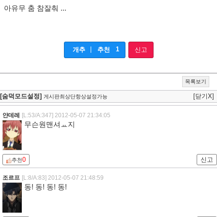
아유무 춤 참잘춰 ...
|
1
개추
추천
신고
목록보기
[숨덕모드설정]
[닫기X]
게시판최상단항상설정가능
얀데레
[L:53/A:347]
2012-05-07 21:34:05
무슨원맨셔ㅛ지
0
신고
추천
조르프
[L:8/A:83]
2012-05-07 21:48:59
동! 동! 동! 동!