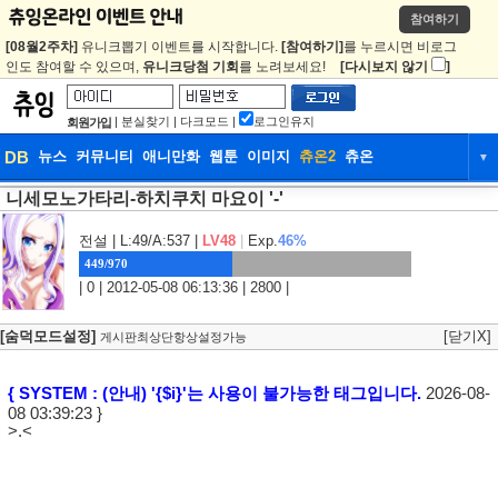
참여하기
[08월2주차]
유니크뽑기 이벤트를 시작합니다.
[참여하기]
를 누르시면 비로그
인도 참여할 수 있으며,
유니크당첨 기회
를 노려보세요!
[다시보지 않기
]
|
분실찾기
|
다크모드
|
로그인유지
회원가입
DB
뉴스
커뮤니티
애니만화
웹툰
이미지
츄온2
츄온
▼
니세모노가타리-하치쿠치 마요이 '-'
DB
뉴스
커뮤니티
애니만화
웹툰
이미지
츄온2
츄온
전설
| L:49/A:537 |
LV48
|
Exp.
46%
449/970
| 0 | 2012-05-08 06:13:36 | 2800 |
[숨덕모드설정]
[닫기X]
게시판최상단항상설정가능
{ SYSTEM : (안내) '{$i}'는 사용이 불가능한 태그입니다.
2026-08-
08 03:39:23 }
>.<