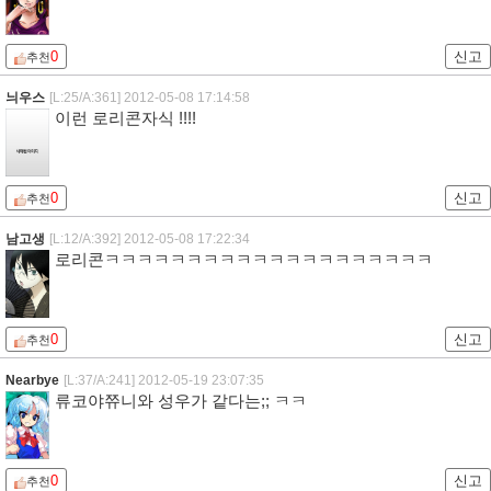
0
신고
추천
늬우스
[L:25/A:361]
2012-05-08 17:14:58
이런 로리콘자식 !!!!
0
신고
추천
남고생
[L:12/A:392]
2012-05-08 17:22:34
로리콘ㅋㅋㅋㅋㅋㅋㅋㅋㅋㅋㅋㅋㅋㅋㅋㅋㅋㅋㅋㅋ
0
신고
추천
Nearbye
[L:37/A:241]
2012-05-19 23:07:35
류코야쮸니와 성우가 같다는;; ㅋㅋ
0
신고
추천