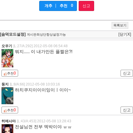
|
0
개추
추천
신고
목록보기
[숨덕모드설정]
[닫기X]
게시판최상단항상설정가능
오우기
[L:27/A:292]
2012-05-08 06:54:48
뭐지..... 이 내가만든 플짤은?!
0
신고
추천
둥지
[L:8/A:66]
2012-05-08 10:03:16
하치쿠지이이이잉이ㅣ이이~
0
신고
추천
히메사마
[L:43/A:453]
2012-05-08 13:28:43
전설님껀 전부 엑박이야 ㅠㅠ