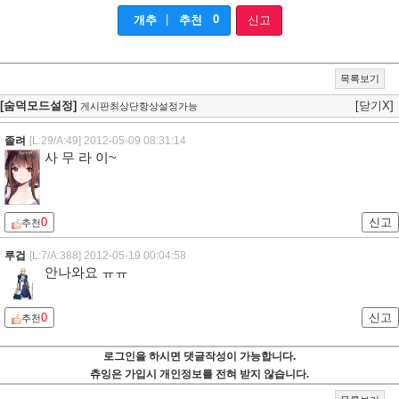
|
0
개추
추천
신고
목록보기
[숨덕모드설정]
[닫기X]
게시판최상단항상설정가능
졸려
[L:29/A:49]
2012-05-09 08:31:14
사 무 라 이~
0
신고
추천
루겁
[L:7/A:388]
2012-05-19 00:04:58
안나와요 ㅠㅠ
0
신고
추천
로그인을 하시면 댓글작성이 가능합니다.
츄잉은 가입시 개인정보를 전혀 받지 않습니다.