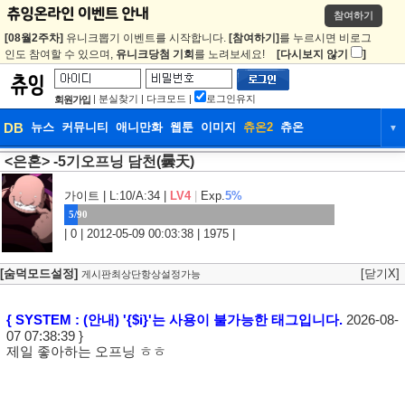
참여하기
[08월2주차]
유니크뽑기 이벤트를 시작합니다.
[참여하기]
를 누르시면 비로그
인도 참여할 수 있으며,
유니크당첨 기회
를 노려보세요!
[다시보지 않기
]
|
분실찾기
|
다크모드
|
로그인유지
회원가입
DB
뉴스
커뮤니티
애니만화
웹툰
이미지
츄온2
츄온
▼
<은혼> -5기오프닝 담천(曇天)
DB
뉴스
커뮤니티
애니만화
웹툰
이미지
츄온2
츄온
가이트
| L:10/A:34 |
LV4
|
Exp.
5%
5/90
| 0 | 2012-05-09 00:03:38 | 1975 |
[숨덕모드설정]
[닫기X]
게시판최상단항상설정가능
{ SYSTEM : (안내) '{$i}'는 사용이 불가능한 태그입니다.
2026-08-
07 07:38:39 }
제일 좋아하는 오프닝 ㅎㅎ