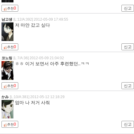
0
신고
추천
남고생
[L:12/A:392]
2012-05-09 17:49:55
저 마안 갔고 싶다
0
신고
추천
코노링
[L:7/A:36]
2012-05-09 21:04:02
ㅎㅎ 이거 보면서 아주 후련했던..ㅋㅋ
0
신고
추천
かみ
[L:10/A:381]
2012-05-12 12:18:29
엄마 나 저거 사줘
0
신고
추천