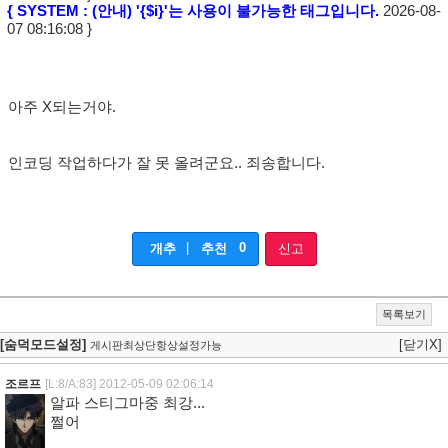
{ SYSTEM : (안내) '{$i}'는 사용이 불가능한 태그입니다.
2026-08-
07 08:16:08 }
아주 X되는거야.
인코딩 작업하다가 잘 못 올려군요.. 죄송합니다.
|
0
개추
추천
신고
목록보기
[숨덕모드설정]
[닫기X]
게시판최상단항상설정가능
조르프
[L:8/A:83]
2012-05-09 02:06:14
알파 스티그마중 최강...
쩔어