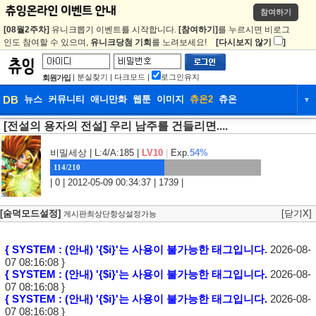
참여하기
[08월2주차]
유니크뽑기 이벤트를 시작합니다.
[참여하기]
를 누르시면 비로그
인도 참여할 수 있으며,
유니크당첨 기회
를 노려보세요!
[다시보지 않기
]
|
분실찾기
|
다크모드
|
로그인유지
회원가입
DB
뉴스
커뮤니티
애니만화
웹툰
이미지
츄온2
츄온
▼
[전설의 용자의 전설] 우리 남주를 건들리면....
DB
뉴스
커뮤니티
애니만화
웹툰
이미지
츄온2
츄온
비밀세상
| L:4/A:185 |
LV10
|
Exp.
54%
114/210
| 0 | 2012-05-09 00:34:37 | 1739 |
[숨덕모드설정]
[닫기X]
게시판최상단항상설정가능
{ SYSTEM : (안내) '{$i}'는 사용이 불가능한 태그입니다.
2026-08-
07 08:16:08 }
{ SYSTEM : (안내) '{$i}'는 사용이 불가능한 태그입니다.
2026-08-
07 08:16:08 }
{ SYSTEM : (안내) '{$i}'는 사용이 불가능한 태그입니다.
2026-08-
07 08:16:08 }