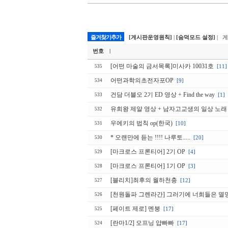
즐겨찾기추가
[게시판운영원칙]
|
[숨덕모드 설정]
| 
번호
|
[어떤 마술의 금서목록]미사카 10031호
[11]
535
어떤과학의초전자포OP
[9]
534
건담 더블오 2기 ED 영상 + Find the way
[1]
533
유희왕 제알 영상 + 남자고교생의 일상 노래
532
우에키의 법칙 op(한국)
[10]
531
* 오랜만에 듣는 !!!! 나루토.....
[20]
530
[마크로스 프론티어] 2기 OP
[4]
529
[마크로스 프론티어] 1기 OP
[3]
528
[블리치]최후의 월하천충
[12]
527
[천원돌파 그렌라간] 그러기에 너희들은 
526
[페이트 제로] 멘붕
[17]
525
[란마1/2] 오프닝 얍빠빠
[17]
524