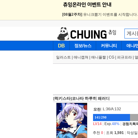
[08월2주차]
유니크뽑기 이벤트를 시작합니다
DB
정보/뉴스
커뮤니티
애니/
일러스트
|
애니캡쳐
|
애니플짤
|
CG
|
피규프라
|
[럭키스타]코나타 하루히 패러디
|
L:36/A:132
모란
141/290
LV14
|
Exp.
48%
|
경험치획득
추천
0
|
조회
1,591
|
작성일 2