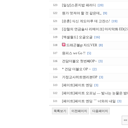
[일상]스폰지밥 패러디
[20]
523
뭔가 멋져야 할 것 같은데,,
[9]
522
[은혼] 식신 게도마루 데 고쟌스!
[19]
521
[강철의 연금술사 리메이크] 마지막화 ED(2기
520
[엑셀월드] 오글오글
[16]
519
드래곤볼gt 자드VER
[8]
518
원피스 we Go !!
[5]
517
건담더블오 첫번째OP~
[3]
516
* 건담 더블오 OP ~
[2]
515
가정교사히트맨리본OP
[3]
514
[페이트]페이트 엔딩
[3]
513
[페이트]페이트 오프닝 ― 빛나는 눈물은 
512
[페이트]페이트 엔딩 ￣ 너와의 내일
[3]
511
목록보기
이전페이지
다음페이지
<<