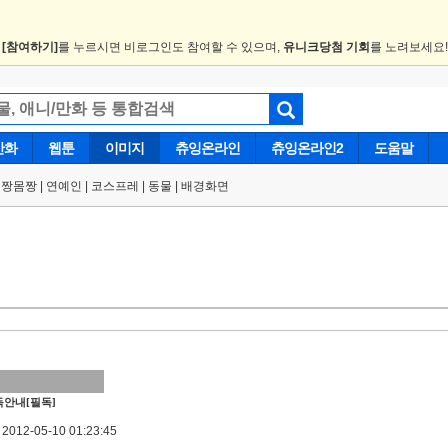
.
[참여하기]
를 누르시면 비로그인도 참여할 수 있으며,
유니크당첨 기회
를 노려보세요
만화
웹툰
이미지
츄잉온라인
츄잉온라인2
도움말
얼짱몸짱
|
연예인
|
코스프레
|
동물
|
배경화면
안내[필독]
012-05-10 01:23:45