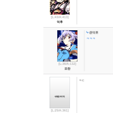
[L:43/A:413]
덕후
@덕후
ㅋㅋㅋ
[L:36/A:132]
모란
ㅋㄷ
[L:25/A:361]