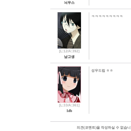
늬우스
ㅋㅋㅋㅋㅋㅋㅋㅋㅋ
[L:12/A:392]
남고생
성우드립 ㅎㅎ
[L:33/A:361]
1db
의견(코멘트)을 작성하실 수 없습니