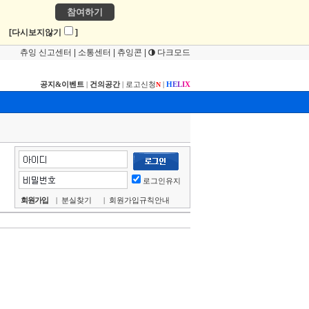
참여하기
!
[다시보지않기
]
츄잉 신고센터
|
소통센터
|
츄잉콘
|
다크모드
공지&이벤트
|
건의공간
|
로고신청
|
H
E
L
I
X
N
로그인유지
회원가입
|
분실찾기
|
회원가입규칙안내