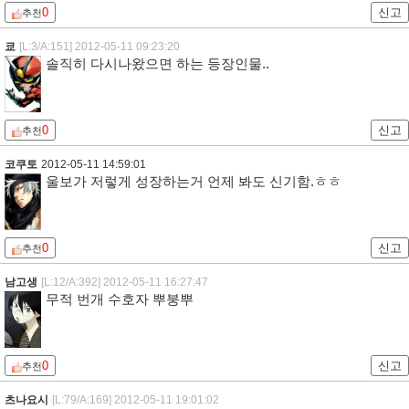
0
신고
추천
쿄
[L:3/A:151]
2012-05-11 09:23:20
솔직히 다시나왔으면 하는 등장인물..
0
신고
추천
코쿠토
2012-05-11 14:59:01
울보가 저렇게 성장하는거 언제 봐도 신기함.ㅎㅎ
0
신고
추천
남고생
[L:12/A:392]
2012-05-11 16:27:47
무적 번개 수호자 뿌붕뿌
0
신고
추천
츠나요시
[L:79/A:169]
2012-05-11 19:01:02