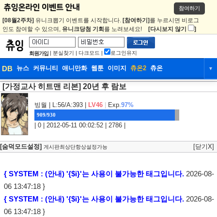
참여하기
[08월2주차]
유니크뽑기 이벤트를 시작합니다.
[참여하기]
를 누르시면 비로그
인도 참여할 수 있으며,
유니크당첨 기회
를 노려보세요!
[다시보지 않기
]
|
분실찾기
|
다크모드
|
로그인유지
회원가입
DB
뉴스
커뮤니티
애니만화
웹툰
이미지
츄온2
츄온
▼
[가정교사 히트맨 리본] 20년 후 람보
DB
뉴스
커뮤니티
애니만화
웹툰
이미지
츄온2
츄온
빙월
| L:56/A:393 |
LV46
|
Exp.
97%
909/930
| 0 | 2012-05-11 00:02:52 | 2786 |
[숨덕모드설정]
[닫기X]
게시판최상단항상설정가능
{ SYSTEM : (안내) '{$i}'는 사용이 불가능한 태그입니다.
2026-08-
06 13:47:18 }
{ SYSTEM : (안내) '{$i}'는 사용이 불가능한 태그입니다.
2026-08-
06 13:47:18 }