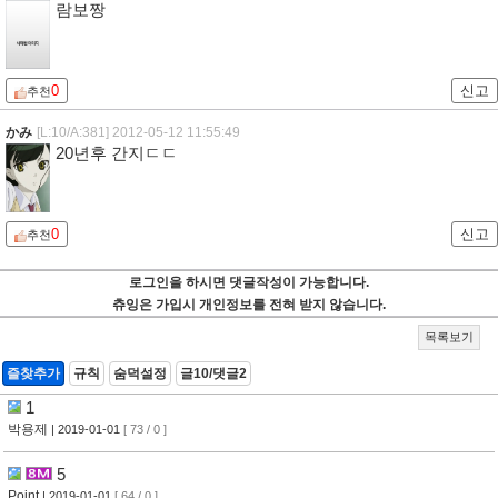
람보짱
0
신고
추천
かみ
[L:10/A:381]
2012-05-12 11:55:49
20년후 간지ㄷㄷ
0
신고
추천
로그인을 하시면 댓글작성이 가능합니다.
츄잉은 가입시 개인정보를 전혀 받지 않습니다.
목록보기
즐찾추가
규칙
숨덕설정
글10/댓글2
1
박용제
| 2019-01-01
[ 73 / 0 ]
5
Point
| 2019-01-01
[ 64 / 0 ]