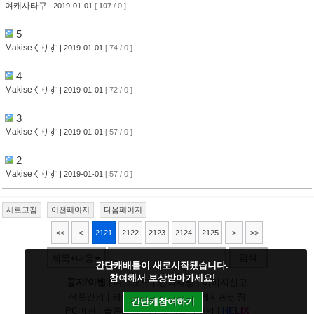
여캐사타구
| 2019-01-01
[
107
/ 0 ]
5
Makiseくりす
| 2019-01-01
[ 74 / 0 ]
4
Makiseくりす
| 2019-01-01
[ 72 / 0 ]
3
Makiseくりす
| 2019-01-01
[ 57 / 0 ]
2
Makiseくりす
| 2019-01-01
[ 57 / 0 ]
새로고침
이전페이지
다음페이지
<<
<
2121
2122
2123
2124
2125
>
>>
검색
제목+내용
간단캐배틀이 새로시작됐습니다.
참여해서 보상받아가세요!
공지/이벤
|
다크모드
|
건의사항
|
이미지신고
작품건의
|
캐릭건의
|
기타디비
|
게시판신청
간단캐참여하기
PC버전
|
클론신고
|
정지/패널티문의
|
H
E
L
I
X