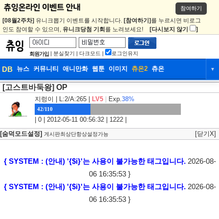
참여하기
[08월2주차]
유니크뽑기 이벤트를 시작합니다.
[참여하기]
를 누르시면 비로그
인도 참여할 수 있으며,
유니크당첨 기회
를 노려보세요!
[다시보지 않기
]
|
분실찾기
|
다크모드
|
로그인유지
회원가입
DB
뉴스
커뮤니티
애니만화
웹툰
이미지
츄온2
츄온
▼
[고스트바둑왕] OP
DB
뉴스
커뮤니티
애니만화
지렁이
| L:2/A:265 |
LV5
|
Exp.
38%
웹툰
이미지
츄온2
츄온
42/110
| 0 | 2012-05-11 00:56:32 | 1222 |
[숨덕모드설정]
[닫기X]
게시판최상단항상설정가능
{ SYSTEM : (안내) '{$i}'는 사용이 불가능한 태그입니다.
2026-08-
06 16:35:53 }
{ SYSTEM : (안내) '{$i}'는 사용이 불가능한 태그입니다.
2026-08-
06 16:35:53 }