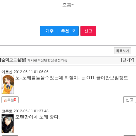
으흠~
|
0
개추
추천
신고
목록보기
[숨덕모드설정]
[닫기X]
게시판최상단항상설정가능
에로신
2012-05-11 01:06:06
노..노래를들을수있는데 화질이..;;;;;OTL 글이안보일정도
0
신고
추천
코쿠토
2012-05-11 01:37:48
오랜만이네 노래 좋다.