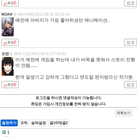
0
신고
추천
NOAH
[L:46/A:443]
2012-05-11 02:23:43
예전에 아버지가 가장 좋아하셨던 애니메이션..
0
신고
추천
모란
[L:36/A:132]
2012-05-11 07:19:03
이거 예전에 게임을 하는데 내가 바둑을 못둬서 스토리 진행
이 안됨......
한국 잘생기고 강하게 그렸다고 면도칼 편지받으신 작가분.
0
신고
추천
로그인을 하시면 댓글작성이 가능합니다.
츄잉은 가입시 개인정보를 전혀 받지 않습니다.
목록보기
즐찾추가
규칙
숨덕설정
글10/댓글2
1