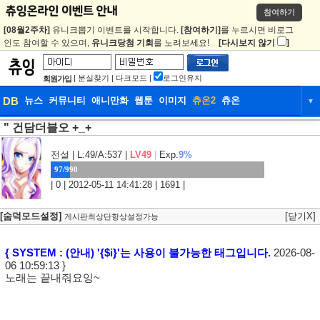
참여하기
[08월2주차]
유니크뽑기 이벤트를 시작합니다.
[참여하기]
를 누르시면 비로그
인도 참여할 수 있으며,
유니크당첨 기회
를 노려보세요!
[다시보지 않기
]
|
분실찾기
|
다크모드
|
로그인유지
회원가입
DB
뉴스
커뮤니티
애니만화
웹툰
이미지
츄온2
츄온
▼
" 건담더블오 +_+
DB
뉴스
커뮤니티
애니만화
웹툰
이미지
츄온2
츄온
전설
| L:49/A:537 |
LV49
|
Exp.
9%
97/990
| 0 | 2012-05-11 14:41:28 | 1691 |
[숨덕모드설정]
[닫기X]
게시판최상단항상설정가능
{ SYSTEM : (안내) '{$i}'는 사용이 불가능한 태그입니다.
2026-08-
06 10:59:13 }
노래는 끝내줘요잉~