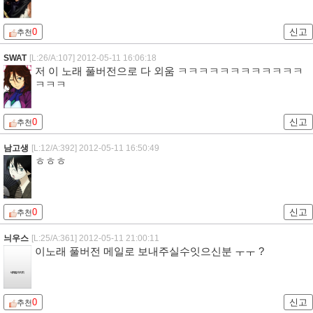
0
신고
추천
SWAT
[L:26/A:107]
2012-05-11 16:06:18
저 이 노래 풀버전으로 다 외움 ㅋㅋㅋㅋㅋㅋㅋㅋㅋㅋㅋㅋ
ㅋㅋㅋ
0
신고
추천
남고생
[L:12/A:392]
2012-05-11 16:50:49
ㅎㅎㅎ
0
신고
추천
늬우스
[L:25/A:361]
2012-05-11 21:00:11
이노래 풀버전 메일로 보내주실수잇으신분 ㅜㅜ ?
0
신고
추천