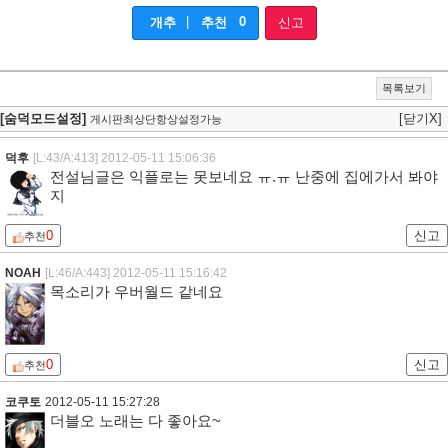
|
0
개추
추천
신고
목록보기
[숨덕모드설정]
[닫기X]
게시판최상단항상설정가능
덕후
[L:43/A:413]
2012-05-11 15:06:36
전설님글은 익플로는 못보네요 ㅠ.ㅠ 난중에 집에가서 봐야
지
0
신고
추천
NOAH
[L:46/A:443]
2012-05-11 15:16:42
목소리가 우버월드 같네요
0
신고
추천
코쿠토
2012-05-11 15:27:28
더블오 노래는 다 좋아요~