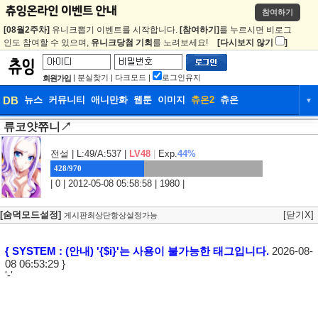
참여하기
[08월2주차]
유니크뽑기 이벤트를 시작합니다.
[참여하기]
를 누르시면 비로그
인도 참여할 수 있으며,
유니크당첨 기회
를 노려보세요!
[다시보지 않기
]
|
분실찾기
|
다크모드
|
로그인유지
회원가입
DB
뉴스
커뮤니티
애니만화
웹툰
이미지
츄온2
츄온
▼
류코얏쮸니↗
DB
뉴스
커뮤니티
애니만화
웹툰
이미지
츄온2
츄온
전설
| L:49/A:537 |
LV48
|
Exp.
44%
428/970
| 0 | 2012-05-08 05:58:58 | 1980 |
[숨덕모드설정]
[닫기X]
게시판최상단항상설정가능
{ SYSTEM : (안내) '{$i}'는 사용이 불가능한 태그입니다.
2026-08-
08 06:53:29 }
'-'