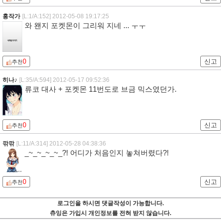
홍작가
[L:1/A:152]
2012-05-08 19:17:25
와 왠지 포켓몬이 그리워 지네 ... ㅜㅜ
0
신고
추천
히나♪
[L:35/A:594]
2012-05-17 09:52:36
류코 대사 + 포켓몬 11번도로 브금 믹스였던가.
0
신고
추천
깎깎
[L:11/A:314]
2012-05-28 04:38:36
_~_~_~_~_?! 어디가 처음인지 놓쳐버렸다?!
0
신고
추천
로그인을 하시면 댓글작성이 가능합니다.
츄잉은 가입시 개인정보를 전혀 받지 않습니다.