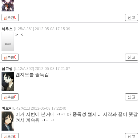
0
신고
추천
늬우스
[L:25/A:361]
2012-05-08 17:15:39
>_<
0
신고
추천
남고생
[L:12/A:392]
2012-05-08 17:21:07
왠지모를 중독감
0
신고
추천
미오♥
[L:42/A:11]
2012-05-08 17:22:40
이거 저번에 본거네 ㅋㅋ 아 중독성 쩔지 ... 시작과 끝이 헷갈
려서 계속됨 ㅋㅋㅋ
0
신고
추천