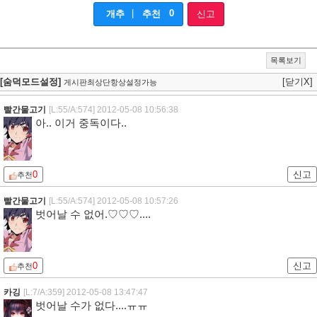
|
0
개추
추천
신고
목록보기
[숨덕모드설정]
[닫기X]
게시판최상단항상설정가능
빨간물고기
[L:55/A:574]
2012-05-08 10:56:38
아.. 이거 중독이다..
0
신고
추천
빨간물고기
[L:55/A:574]
2012-05-08 10:57:26
벗어날 수 없어.♡♡♡....
0
신고
추천
카깅
[L:7/A:359]
2012-05-08 13:47:47
벗어날 수가 없다....ㅠㅠ