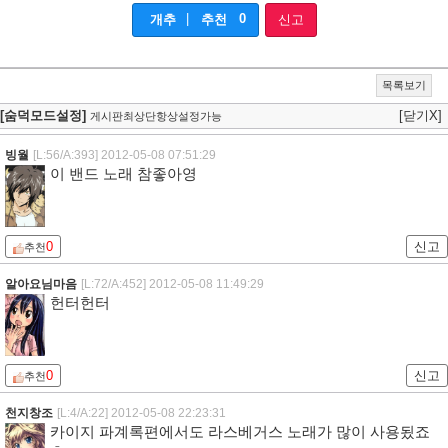
|
0
개추
추천
신고
목록보기
[숨덕모드설정]
[닫기X]
게시판최상단항상설정가능
빙월
[L:56/A:393]
2012-05-08 07:51:29
이 밴드 노래 참좋아영
0
신고
추천
알아요님마음
[L:72/A:452]
2012-05-08 11:49:29
헌터헌터
0
신고
추천
천지창조
[L:4/A:22]
2012-05-08 22:23:31
카이지 파계록편에서도 라스베거스 노래가 많이 사용됬죠