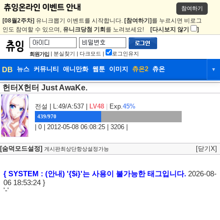
참여하기
[08월2주차]
유니크뽑기 이벤트를 시작합니다.
[참여하기]
를 누르시면 비로그
인도 참여할 수 있으며,
유니크당첨 기회
를 노려보세요!
[다시보지 않기
]
|
분실찾기
|
다크모드
|
로그인유지
회원가입
DB
뉴스
커뮤니티
애니만화
웹툰
이미지
츄온2
츄온
▼
헌터X헌터 Just AwaKe.
DB
뉴스
커뮤니티
애니만화
웹툰
이미지
츄온2
츄온
전설
| L:49/A:537 |
LV48
|
Exp.
45%
439/970
| 0 | 2012-05-08 06:08:25 | 3206 |
[숨덕모드설정]
[닫기X]
게시판최상단항상설정가능
{ SYSTEM : (안내) '{$i}'는 사용이 불가능한 태그입니다.
2026-08-
06 18:53:24 }
'-'