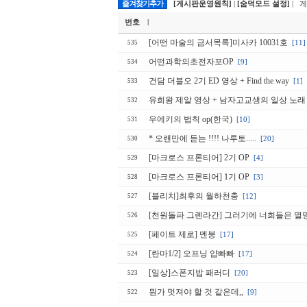
즐겨찾기추가
[게시판운영원칙]
|
[숨덕모드 설정]
| 
번호
|
[어떤 마술의 금서목록]미사카 10031호
[11]
535
어떤과학의초전자포OP
[9]
534
건담 더블오 2기 ED 영상 + Find the way
[1]
533
유희왕 제알 영상 + 남자고교생의 일상 노래
532
우에키의 법칙 op(한국)
[10]
531
* 오랜만에 듣는 !!!! 나루토.....
[20]
530
[마크로스 프론티어] 2기 OP
[4]
529
[마크로스 프론티어] 1기 OP
[3]
528
[블리치]최후의 월하천충
[12]
527
[천원돌파 그렌라간] 그러기에 너희들은 
526
[페이트 제로] 멘붕
[17]
525
[란마1/2] 오프닝 얍빠빠
[17]
524
[일상]스폰지밥 패러디
[20]
523
뭔가 멋져야 할 것 같은데,,
[9]
522