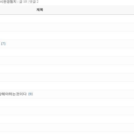
게시판경험치 :
글 10 | 댓글 2
제목
[7]
멸망해야하는것이다
[9]