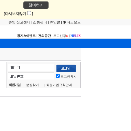
참여하기
!
[다시보지않기
]
츄잉 신고센터
|
소통센터
|
츄잉콘
|
다크모드
공지&이벤트
|
건의공간
|
로고신청
|
H
E
L
I
X
N
로그인유지
회원가입
|
분실찾기
|
회원가입규칙안내