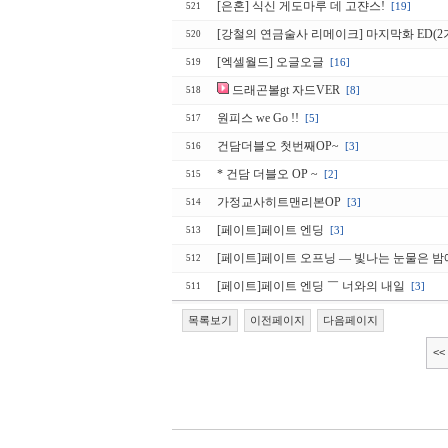
[은혼] 식신 게도마루 데 고쟌스!
[19]
521
[강철의 연금술사 리메이크] 마지막화 ED(2기
520
[엑셀월드] 오글오글
[16]
519
드래곤볼gt 자드VER
[8]
518
원피스 we Go !!
[5]
517
건담더블오 첫번째OP~
[3]
516
* 건담 더블오 OP ~
[2]
515
가정교사히트맨리본OP
[3]
514
[페이트]페이트 엔딩
[3]
513
[페이트]페이트 오프닝 ― 빛나는 눈물은 
512
[페이트]페이트 엔딩 ￣ 너와의 내일
[3]
511
목록보기
이전페이지
다음페이지
<<