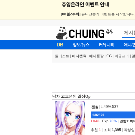
[08월2주차]
유니크뽑기 이벤트를 시작합니다
DB
정보/뉴스
커뮤니티
애니/
일러스트
|
애니캡쳐
|
애니플짤
|
CG
|
피규프라
|
남자 고교생의 일상Op
|
L:49/A:537
전설
686/970
LV48
|
Exp.
70%
|
경험치획득
추천
1
|
조회
1,395
|
작성일 2