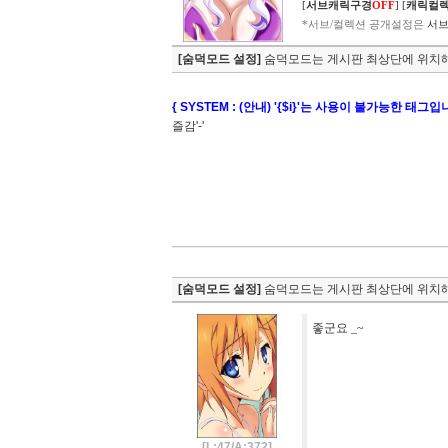
[
서브캐릭구경
OFF
]
[
캐릭컬
*서브/컬렉션 공개설정은
서브
[숨덕모드 설정]
숨덕모드는 게시판 최상단에 위치해
{ SYSTEM : (안내) '{$i}'는 사용이 불가능한 태그입
즐감'-'
[숨덕모드 설정]
숨덕모드는 게시판 최상단에 위치해
좋군요 _~
[L:47/A:372]