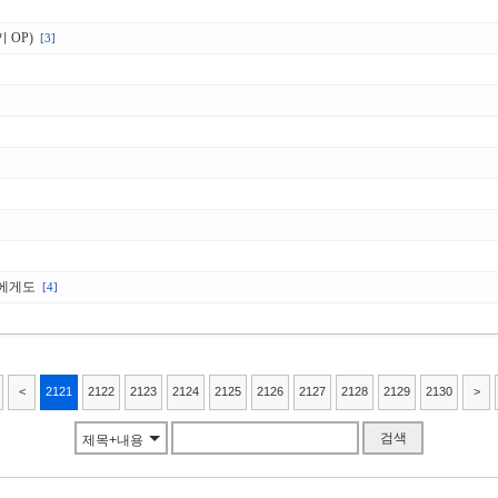
 OP)
[3]
밤에게도
[4]
<
2121
2122
2123
2124
2125
2126
2127
2128
2129
2130
>
검색
제목+내용