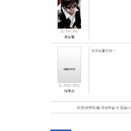
[L:7/A:36]
코노링
오프닝좋지요 ~
[L:25/A:361]
늬우스
의견(코멘트)을 작성하실 수 없습니