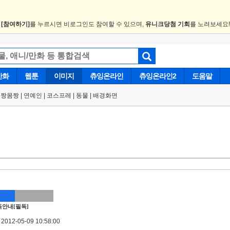
.
[참여하기]
를 누르시면 비로그인도 참여할 수 있으며,
유니크당첨 기회
를 노려보세요
만화
웹툰
이미지
츄잉온라인
츄잉온라인2
도움말
얼짱몸짱
|
연예인
|
코스프레
|
동물
|
배경화면
안내[필독]
012-05-09 10:58:00