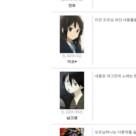
언트
이건 오프닝 보단 내용물
[L:42/A:11]
미오♥
내용은 개그인데 노래는
[L:12/A:392]
남고생
오프닝하나는 다른작품 같다