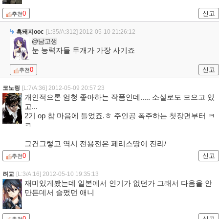
0
신고
추천
흑돼지ooc
[L:35/A:312]
2012-05-10 21:26:12
@남고생
눈 능력자들 두개가 가장 사기죠
0
신고
추천
코노링
[L:7/A:36]
2012-05-09 20:57:23
개인적으론 엄청 좋아하는 작품인데..... 소설로도 모으고 있
고...
2기 op 참 마음에 들었죠.ㅎ 주인공 폭주하는 첫장면부터 ㅋ
ㅋ
그건그렇고 역시 전용전은 페리스땅이 진리/
0
신고
추천
려교
[L:3/A:16]
2012-05-10 19:35:13
재미있게봤는데 일본에서 인기가 없던가 그래서 다음을 안
만든데서 슬펐던 애니
0
신고