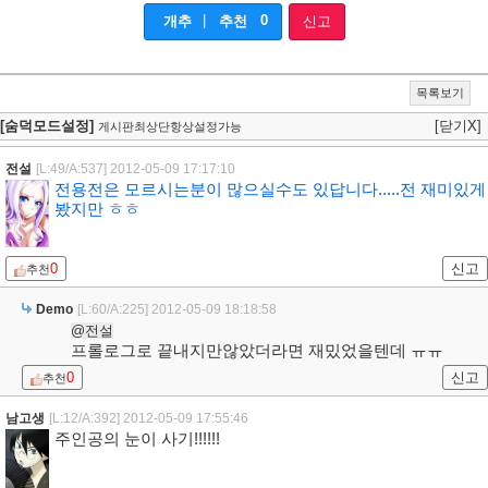
|
0
개추
추천
신고
목록보기
[숨덕모드설정]
[닫기X]
게시판최상단항상설정가능
전설
[L:49/A:537]
2012-05-09 17:17:10
전용전은 모르시는분이 많으실수도 있답니다.....전 재미있게
봤지만 ㅎㅎ
0
신고
추천
Demo
[L:60/A:225]
2012-05-09 18:18:58
@전설
프롤로그로 끝내지만않았더라면 재밌었을텐데 ㅠㅠ
0
신고
추천
남고생
[L:12/A:392]
2012-05-09 17:55:46
주인공의 눈이 사기!!!!!!