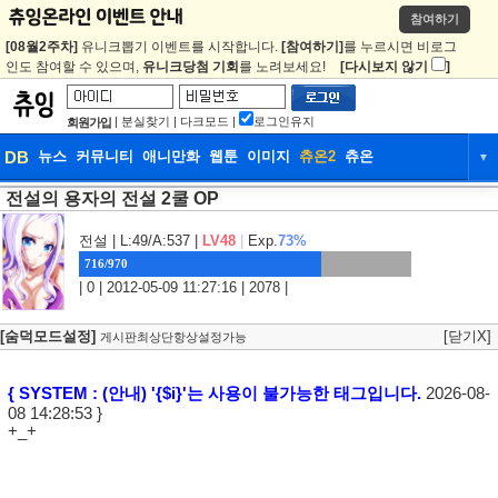
참여하기
[08월2주차]
유니크뽑기 이벤트를 시작합니다.
[참여하기]
를 누르시면 비로그
인도 참여할 수 있으며,
유니크당첨 기회
를 노려보세요!
[다시보지 않기
]
|
분실찾기
|
다크모드
|
로그인유지
회원가입
DB
뉴스
커뮤니티
애니만화
웹툰
이미지
츄온2
츄온
▼
전설의 용자의 전설 2쿨 OP
DB
뉴스
커뮤니티
애니만화
웹툰
이미지
츄온2
츄온
전설
| L:49/A:537 |
LV48
|
Exp.
73%
716/970
| 0 | 2012-05-09 11:27:16 | 2078 |
[숨덕모드설정]
[닫기X]
게시판최상단항상설정가능
{ SYSTEM : (안내) '{$i}'는 사용이 불가능한 태그입니다.
2026-08-
08 14:28:53 }
+_+