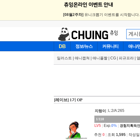
[08월2주차]
유니크뽑기 이벤트를 시작합니다
DB
정보/뉴스
커뮤니티
애니/
일러스트
|
애니캡쳐
|
애니플짤
|
CG
|
피규프라
|
[레이브] 1기 OP
|
L:2/A:265
지렁이
1/110
LV5
|
Exp.
0%
|
경험치획득안
추천
0
|
조회
1,595
|
작성일 2