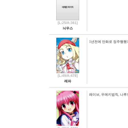
[L:25/A:361]
늬우스
1년전에 만화로 정주행했
[L:49/A:478]
레파
레이브, 우에키법칙, 나