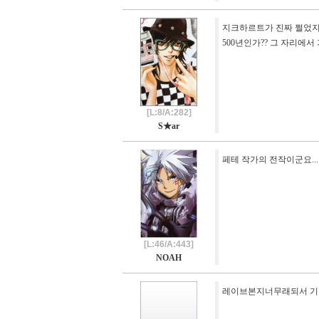
지크하르트가 진짜 쩔었
500년인가?? 그 자리에서 
[L:8/A:282]
S★ar
페테 작가의 전작이군요..
[L:46/A:443]
NOAH
레이브본지너무래되서 기억