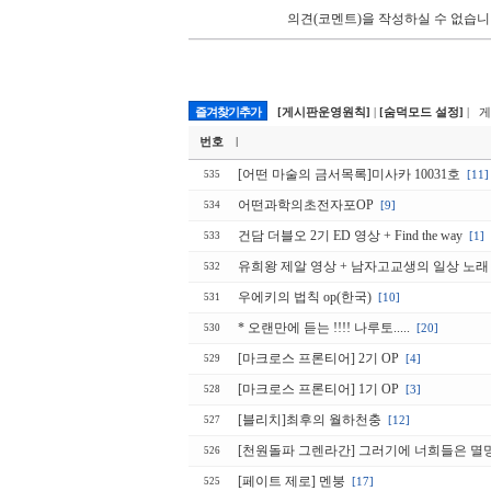
의견(코멘트)을 작성하실 수 없습니
즐겨찾기추가
[게시판운영원칙]
|
[숨덕모드 설정]
| 
번호
|
[어떤 마술의 금서목록]미사카 10031호
[11]
535
어떤과학의초전자포OP
[9]
534
건담 더블오 2기 ED 영상 + Find the way
[1]
533
유희왕 제알 영상 + 남자고교생의 일상 노래
532
우에키의 법칙 op(한국)
[10]
531
* 오랜만에 듣는 !!!! 나루토.....
[20]
530
[마크로스 프론티어] 2기 OP
[4]
529
[마크로스 프론티어] 1기 OP
[3]
528
[블리치]최후의 월하천충
[12]
527
[천원돌파 그렌라간] 그러기에 너희들은 
526
[페이트 제로] 멘붕
[17]
525