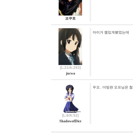
코쿠토
아이거 잼있게봤었는데
[L:21/A:293]
jucwa
우오.. 더빙판 오프닝은 첨
[L:6/A:52]
ShadowofDice