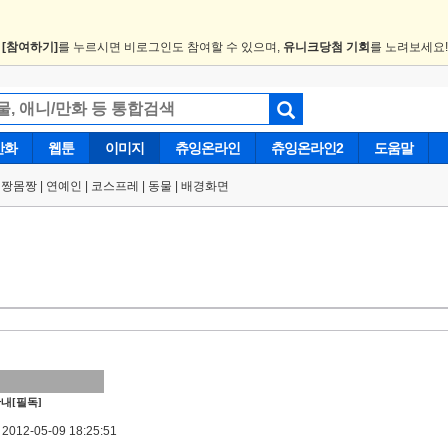
.
[참여하기]
를 누르시면 비로그인도 참여할 수 있으며,
유니크당첨 기회
를 노려보세요
만화
웹툰
이미지
츄잉온라인
츄잉온라인2
도움말
얼짱몸짱
|
연예인
|
코스프레
|
동물
|
배경화면
내[필독]
012-05-09 18:25:51