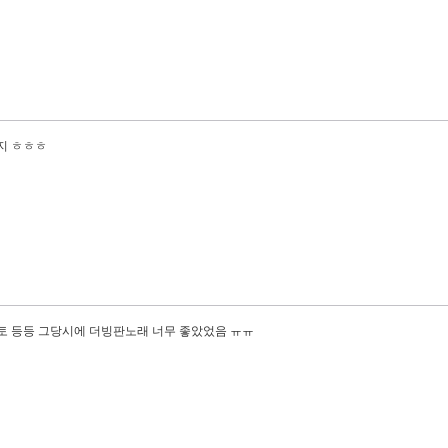
지 ㅎㅎㅎ
루토 등등 그당시에 더빙판노래 너무 좋았었음 ㅠㅠ