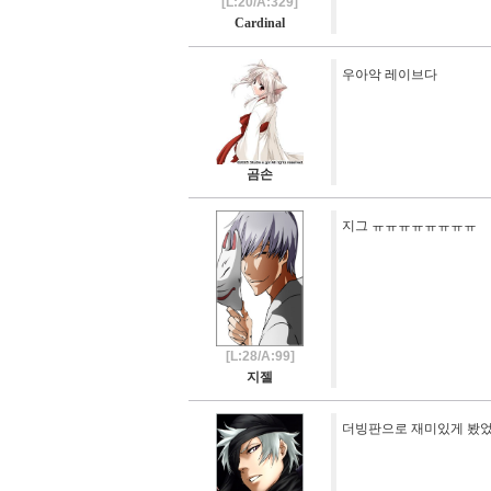
[L:20/A:329]
Cardinal
우아악 레이브다
곰손
지그 ㅠㅠㅠㅠㅠㅠㅠㅠ
[L:28/A:99]
지젤
더빙판으로 재미있게 봤