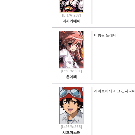
[L:1/A:237]
미사키메이
더빙판 노래네
[L:50/A:301]
츤데레
레이브에서 지크 간지나
[L:26/A:365]
샤프마스터