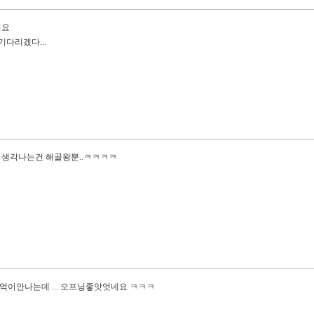
지요
기다리겠다...
. 생각나는건 해골왕뿐..ㅋㅋㅋㅋ
이안나는데 ... 오프닝좋앗엇네요 ㅋㅋㅋ