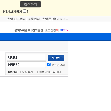
참여하기
!
[다시보지않기
]
츄잉 신고센터
|
소통센터
|
츄잉콘
|
다크모드
공지&이벤트
|
건의공간
|
로고신청
|
H
E
L
I
X
N
로그인유지
회원가입
|
분실찾기
|
회원가입규칙안내