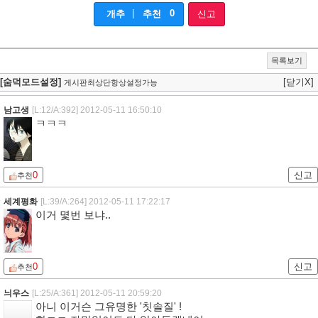
|
0
개추
추천
신고
목록보기
[숨덕모드설정]
[닫기X]
게시판최상단항상설정가능
남고생
[L:12/A:392]
2012-05-11 16:50:10
ㅋㅋㅋ
0
신고
추천
세계평화
[L:39/A:264]
2012-05-11 17:22:17
이거 몇번 보냐..
0
신고
추천
늬우스
[L:25/A:361]
2012-05-11 20:59:20
아니 이거슨 그유명한 '칫솔질' !