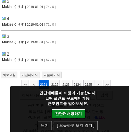
5
Makiseくりす
| 2019-01-01
[ 74 / 0 ]
4
Makiseくりす
| 2019-01-01
[ 72 / 0 ]
3
Makiseくりす
| 2019-01-01
[ 57 / 0 ]
2
Makiseくりす
| 2019-01-01
[ 57 / 0 ]
새로고침
이전페이지
다음페이지
<<
<
2121
2122
2123
2124
2125
>
>>
간단캐배틀이 배팅이 가능합니다.
검색
제목+내용
10만포인트 무료배팅가능!
큰포인트를 벌어보세요.
공지/이벤
|
다크모드
|
건의사항
|
이미지신고
작품건의
|
캐릭건의
|
기타디비
|
게시판신청
간단캐배팅하기
PC버전
|
클론신고
|
정지/패널티문의
|
H
E
L
I
X
닫기
[ 오늘하루 보지 않기 ]
Copyright
CHUING
Communications.
All rights reserved. Mail to chuinghelp@gmail.com