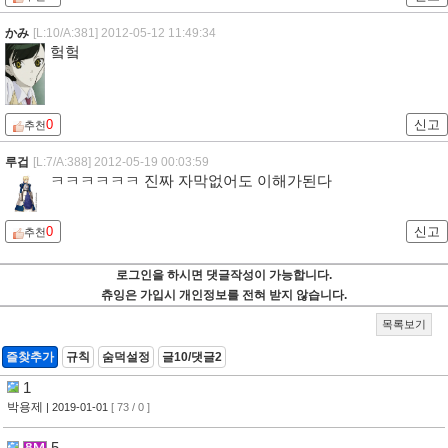
かみ
[L:10/A:381]
2012-05-12 11:49:34
헠헠
0
신고
추천
루겁
[L:7/A:388]
2012-05-19 00:03:59
ㅋㅋㅋㅋㅋㅋ 진짜 자막없어도 이해가된다
0
신고
추천
로그인을 하시면 댓글작성이 가능합니다.
츄잉은 가입시 개인정보를 전혀 받지 않습니다.
목록보기
즐찾추가
규칙
숨덕설정
글10/댓글2
1
박용제
| 2019-01-01
[ 73 / 0 ]
5