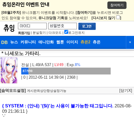
참여하기
[08월2주차]
유니크뽑기 이벤트를 시작합니다.
[참여하기]
를 누르시면 비로그
인도 참여할 수 있으며,
유니크당첨 기회
를 노려보세요!
[다시보지 않기
]
|
분실찾기
|
다크모드
|
로그인유지
회원가입
DB
뉴스
커뮤니티
애니만화
웹툰
이미지
츄온2
츄온
▼
* 니세모노 가타리.
DB
뉴스
커뮤니티
애니만화
웹툰
이미지
츄온2
츄온
전설
| L:49/A:537 |
LV49
|
Exp.
8%
87/990
| 0 | 2012-05-11 14:39:04 | 2368 |
[숨덕모드설정]
[닫기X]
게시판최상단항상설정가능
{ SYSTEM : (안내) '{$i}'는 사용이 불가능한 태그입니다.
2026-08-
09 21:36:11 }
'-'