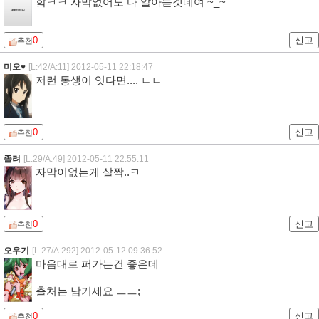
핰ㅋㅋ 자막없어도 다 알아듣겟네여 ~_~
0
신고
추천
미오♥
[L:42/A:11]
2012-05-11 22:18:47
저런 동생이 잇다면.... ㄷㄷ
0
신고
추천
졸려
[L:29/A:49]
2012-05-11 22:55:11
자막이없는게 살짝..ㅋ
0
신고
추천
오우기
[L:27/A:292]
2012-05-12 09:36:52
마음대로 퍼가는건 좋은데
출처는 남기세요 ㅡㅡ;
0
신고
추천