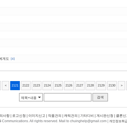
밤에게도
[4]
<
2121
2122
2123
2124
2125
2126
2127
2128
2129
2130
>
검색
제목+내용
의사항
|
로고신청
|
이미지신고
|
작품건의
|
캐릭건의
|
기타디비
|
게시판신청
|
클론신
G
Communications. All rights reserved. Mail to chuinghelp@gmail.com |
개인정보취