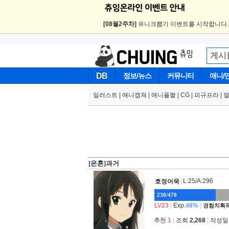
[08월2주차]
유니크뽑기 이벤트를 시작합니다
DB
정보/뉴스
커뮤니티
애니/
일러스트
|
애니캡쳐
|
애니플짤
|
CG
|
피규프라
|
[은혼]과거
|
L:25/A:296
호정어묵
230/470
LV23
|
Exp.
48%
|
경험치획득
추천
1
|
조회
2,268
|
작성일 2