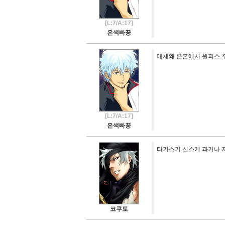
[L:7/A:17]
은색빠꿍
대체왜 은혼에서 원피스
[L:7/A:17]
은색빠꿍
타가스기 신스케 과거나 지
코쿠토