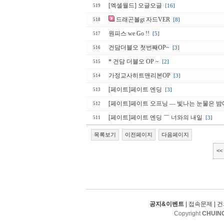
[엑셀월드] 오글오글
[16]
519
드래곤볼gt 자드VER
[8]
518
원피스 we Go !!
[5]
517
건담더블오 첫번째OP~
[3]
516
* 건담 더블오 OP ~
[2]
515
가정교사히트맨리본OP
[3]
514
[페이트]페이트 엔딩
[3]
513
[페이트]페이트 오프닝 ― 빛나는 눈물은 
512
[페이트]페이트 엔딩 ￣ 너와의 내일
[3]
511
목록보기
이전페이지
다음페이지
<<
공지&이벤트
|
접속문제
|
건
Copyright
CHUIN