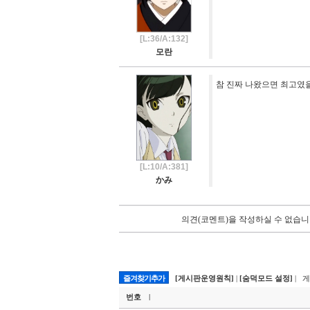
[L:36/A:132]
모란
참 진짜 나왔으면 최고였을..
[L:10/A:381]
かみ
의견(코멘트)을 작성하실 수 없습니
즐겨찾기추가
[게시판운영원칙]
|
[숨덕모드 설정]
| 
번호
|