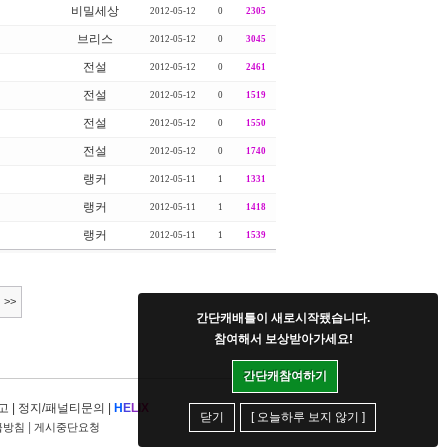
비밀세상
2012-05-12
0
2305
브리스
2012-05-12
0
3045
전설
2012-05-12
0
2461
전설
2012-05-12
0
1519
전설
2012-05-12
0
1550
전설
2012-05-12
0
1740
랭커
2012-05-11
1
1331
랭커
2012-05-11
1
1418
랭커
2012-05-11
1
1539
>>
간단캐배틀이 새로시작됐습니다.
참여해서 보상받아가세요!
간단캐참여하기
고
|
정지/패널티문의
|
H
E
L
I
X
닫기
[ 오늘하루 보지 않기 ]
|
급방침
게시중단요청