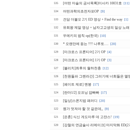
[어떤 마술의 금서목록]미사카 10031호
[11]
535
어떤과학의초전자포OP
[9]
534
건담 더블오 2기 ED 영상 + Find the way
[1]
533
유희왕 제알 영상 + 남자고교생의 일상 노래
532
우에키의 법칙 op(한국)
[10]
531
* 오랜만에 듣는 !!!! 나루토.....
[20]
530
[마크로스 프론티어] 2기 OP
[4]
529
[마크로스 프론티어] 1기 OP
[3]
528
[블리치]최후의 월하천충
[12]
527
[천원돌파 그렌라간] 그러기에 너희들은 
526
[페이트 제로] 멘붕
[17]
525
[란마1/2] 오프닝 얍빠빠
[17]
524
[일상]스폰지밥 패러디
[20]
523
뭔가 멋져야 할 것 같은데,,
[9]
522
[은혼] 식신 게도마루 데 고쟌스!
[19]
521
[강철의 연금술사 리메이크] 마지막화 ED(2기
520