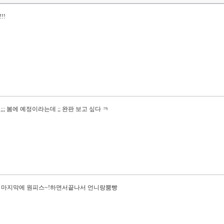
!!
;; 봄에 예정이라는데 ;; 완판 보고 싶다 ㅋ
 마지막에 원피스~!하면서끝나서 언니랑뿜빵