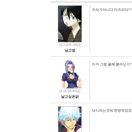
즈라가아니다 카즈라다!!!!
[L:12/A:392]
남고생
이거 그럼 올해 봄아닌가? ;
[L:27/A:443]
날고싶은닭
낚시라는것에 한방먹었죠