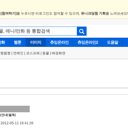
.
[참여하기]
를 누르시면 비로그인도 참여할 수 있으며,
유니크당첨 기회
를 노려보세요
만화
웹툰
이미지
츄잉온라인
츄잉온라인2
도움말
얼짱몸짱
|
연예인
|
코스프레
|
동물
|
배경화면
안내[필독]
012-05-11 16:41:26