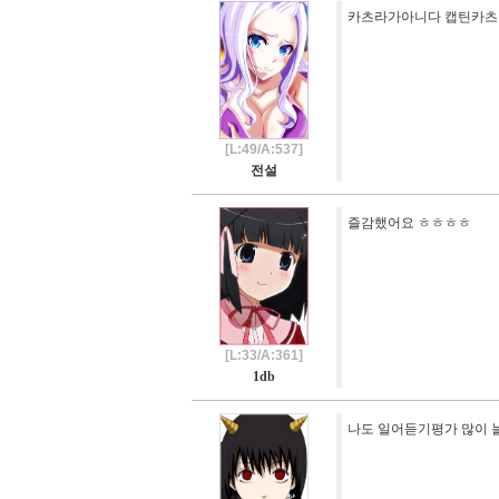
카츠라가아니다 캡틴카츠
[L:49/A:537]
전설
즐감했어요 ㅎㅎㅎㅎ
[L:33/A:361]
1db
나도 일어듣기평가 많이 