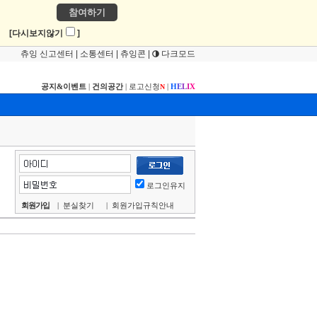
참여하기
!
[다시보지않기
]
츄잉 신고센터
|
소통센터
|
츄잉콘
|
다크모드
공지&이벤트
|
건의공간
|
로고신청
|
H
E
L
I
X
N
로그인유지
회원가입
|
분실찾기
|
회원가입규칙안내