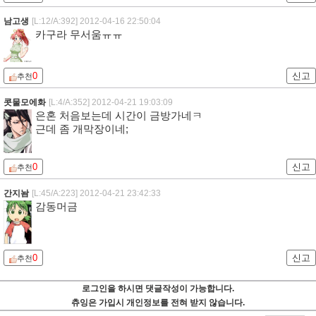
남고생
[L:12/A:392]
2012-04-16 22:50:04
카구라 무서움ㅠㅠ
0
신고
추천
콧물모에화
[L:4/A:352]
2012-04-21 19:03:09
은혼 처음보는데 시간이 금방가네ㅋ
근데 좀 개막장이네;
0
신고
추천
간지놤
[L:45/A:223]
2012-04-21 23:42:33
감동머금
0
신고
추천
로그인을 하시면 댓글작성이 가능합니다.
츄잉은 가입시 개인정보를 전혀 받지 않습니다.