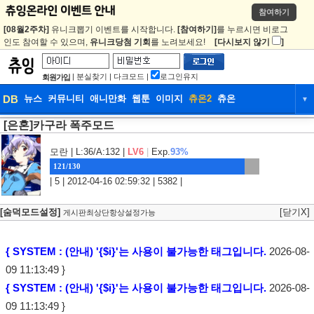
참여하기
[08월2주차]
유니크뽑기 이벤트를 시작합니다.
[참여하기]
를 누르시면 비로그
인도 참여할 수 있으며,
유니크당첨 기회
를 노려보세요!
[다시보지 않기
]
|
분실찾기
|
다크모드
|
로그인유지
회원가입
DB
뉴스
커뮤니티
애니만화
웹툰
이미지
츄온2
츄온
▼
[은혼]카구라 폭주모드
DB
뉴스
커뮤니티
애니만화
웹툰
이미지
츄온2
츄온
모란
| L:36/A:132 |
LV6
|
Exp.
93%
121/130
| 5 | 2012-04-16 02:59:32 | 5382 |
[숨덕모드설정]
[닫기X]
게시판최상단항상설정가능
{ SYSTEM : (안내) '{$i}'는 사용이 불가능한 태그입니다.
2026-08-
09 11:13:49 }
{ SYSTEM : (안내) '{$i}'는 사용이 불가능한 태그입니다.
2026-08-
09 11:13:49 }