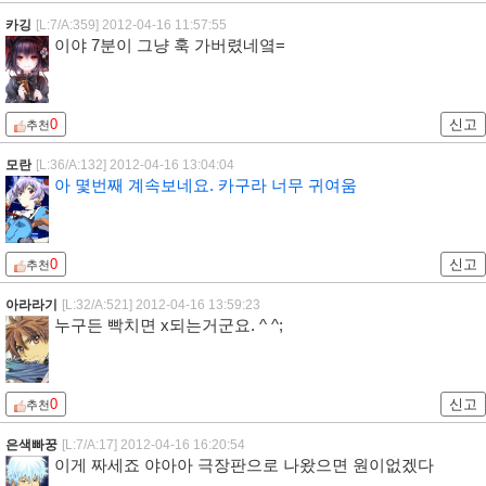
카깅
[L:7/A:359]
2012-04-16 11:57:55
이야 7분이 그냥 훅 가버렸네옄=
0
신고
추천
모란
[L:36/A:132]
2012-04-16 13:04:04
아 몇번째 계속보네요. 카구라 너무 귀여움
0
신고
추천
아라라기
[L:32/A:521]
2012-04-16 13:59:23
누구든 빡치면 x되는거군요. ^ ^;
0
신고
추천
은색빠꿍
[L:7/A:17]
2012-04-16 16:20:54
이게 짜세죠 야아아 극장판으로 나왔으면 원이없겠다