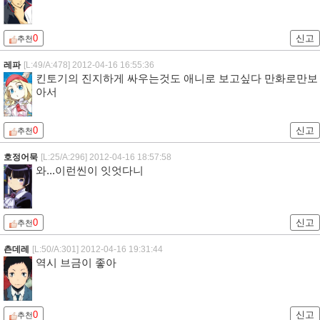
0
신고
추천
레파
[L:49/A:478]
2012-04-16 16:55:36
킨토기의 진지하게 싸우는것도 애니로 보고싶다 만화로만보
아서
0
신고
추천
호정어묵
[L:25/A:296]
2012-04-16 18:57:58
와...이런씬이 잇엇다니
0
신고
추천
츤데레
[L:50/A:301]
2012-04-16 19:31:44
역시 브금이 좋아
0
신고
추천