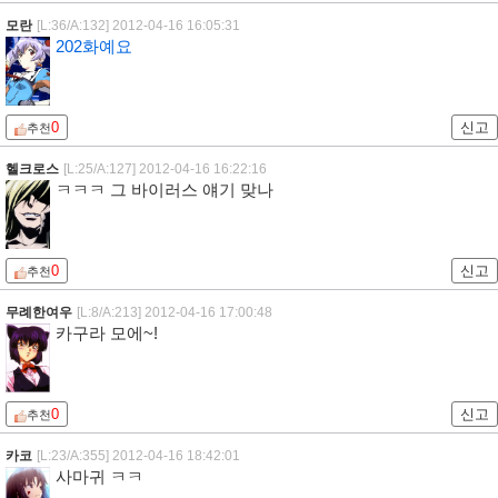
모란
[L:36/A:132]
2012-04-16 16:05:31
202화예요
0
신고
추천
헬크로스
[L:25/A:127]
2012-04-16 16:22:16
ㅋㅋㅋ 그 바이러스 얘기 맞나
0
신고
추천
무례한여우
[L:8/A:213]
2012-04-16 17:00:48
카구라 모에~!
0
신고
추천
카코
[L:23/A:355]
2012-04-16 18:42:01
사마귀 ㅋㅋ