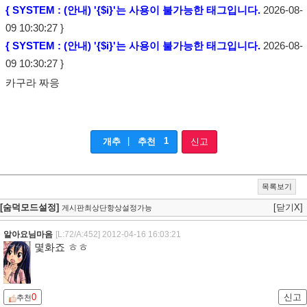
{ SYSTEM : (안내) '{$i}'는 사용이 불가능한 태그입니다.
2026-08-
09 10:30:27 }
{ SYSTEM : (안내) '{$i}'는 사용이 불가능한 태그입니다.
2026-08-
09 10:30:27 }
카구라 짜응
|
1
개추
추천
신고
목록보기
[숨덕모드설정]
[닫기X]
게시판최상단항상설정가능
알아요님마음
[L:72/A:452]
2012-04-16 16:03:21
몇화죠 ㅎㅎ
0
신고
추천