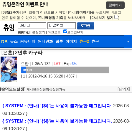
참여하기
[08월2주차]
유니크뽑기 이벤트를 시작합니다.
[참여하기]
를 누르시면 비로그
인도 참여할 수 있으며,
유니크당첨 기회
를 노려보세요!
[다시보지 않기
]
|
분실찾기
|
다크모드
|
로그인유지
회원가입
DB
뉴스
커뮤니티
애니만화
웹툰
이미지
츄온2
츄온
▼
[은혼] 2년후 카구라.
DB
뉴스
커뮤니티
애니만화
웹툰
이미지
츄온2
츄온
모란
| L:36/A:132 |
LV7
|
Exp.
6%
10/150
| 1 | 2012-04-16 15:36:20 | 4367 |
[숨덕모드설정]
[닫기X]
게시판최상단항상설정가능
{ SYSTEM : (안내) '{$i}'는 사용이 불가능한 태그입니다.
2026-08-
09 10:30:27 }
{ SYSTEM : (안내) '{$i}'는 사용이 불가능한 태그입니다.
2026-08-
09 10:30:27 }