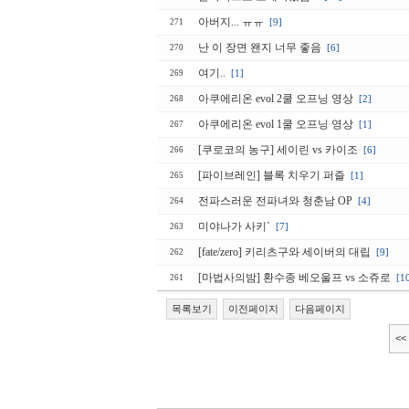
아버지... ㅠㅠ
[9]
271
난 이 장면 왠지 너무 좋음
[6]
270
여기..
[1]
269
아쿠에리온 evol 2쿨 오프닝 영상
[2]
268
아쿠에리온 evol 1쿨 오프닝 영상
[1]
267
[쿠로코의 농구] 세이린 vs 카이조
[6]
266
[파이브레인] 블록 치우기 퍼즐
[1]
265
전파스러운 전파녀와 청춘남 OP
[4]
264
미야나가 사키`
[7]
263
[fate/zero] 키리츠구와 세이버의 대립
[9]
262
[마법사의밤] 환수종 베오울프 vs 소쥬로
[1
261
목록보기
이전페이지
다음페이지
<<