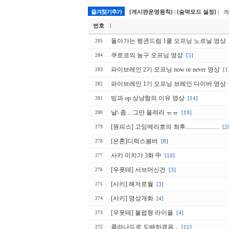
즐겨찾기추가
[게시판운영원칙]
|
[숨덕모드 설정]
| 
번호
|
돌아가는 펭귄드럼 1쿨 오프닝 노르닐 영상
285
쿠로코의 농구 오프닝 영상
[5]
284
파이브레인 2기 오프닝 now or never 영상
[1
283
파이브레인 1기 오프닝 브레인 다이버 영상
282
빙과 op 상냥함의 이유 영상
[14]
281
날\ 좀... 그만 울려라 ㅠㅠ
[19]
280
[원피스] 고잉메리호의 최후......................
[2
279
[은혼]디럭스봄버
[8]
278
사키 이치가 3화 中
[10]
277
[우폿테] 서브머신건
[3]
276
[사키] 해저로월
[3]
275
[사키] 영상개화
[4]
274
[우폿테] 불펍형 라이플
[4]
273
클라나드로 도배하겠음 ..
[11]
272