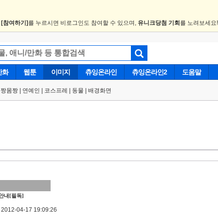
.
[참여하기]
를 누르시면 비로그인도 참여할 수 있으며,
유니크당첨 기회
를 노려보세요
만화
웹툰
이미지
츄잉온라인
츄잉온라인2
도움말
얼짱몸짱
|
연예인
|
코스프레
|
동물
|
배경화면
안내[필독]
012-04-17 19:09:26