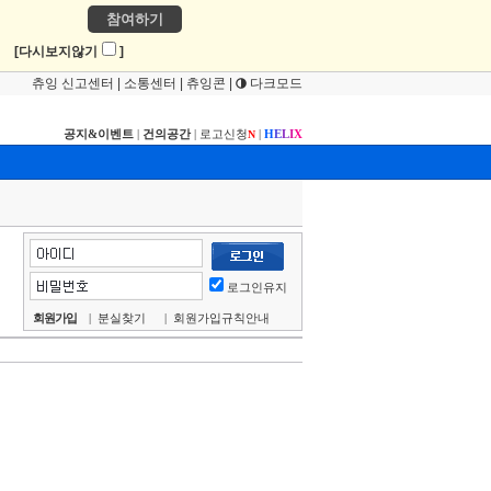
참여하기
!
[다시보지않기
]
츄잉 신고센터
|
소통센터
|
츄잉콘
|
다크모드
공지&이벤트
|
건의공간
|
로고신청
|
H
E
L
I
X
N
로그인유지
회원가입
|
분실찾기
|
회원가입규칙안내