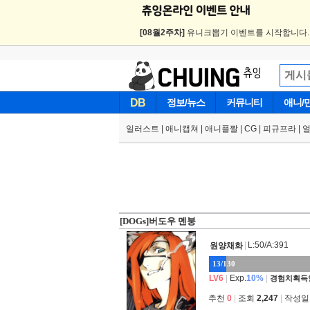
[08월2주차]
유니크뽑기 이벤트를 시작합니다
DB
정보/뉴스
커뮤니티
애니/
일러스트
|
애니캡쳐
|
애니플짤
|
CG
|
피규프라
|
[DOGs]버도우 멘붕
|
L:50/A:391
원양채화
13/130
LV6
|
Exp.
10%
|
경험치획득
추천
0
|
조회
2,247
|
작성일 2