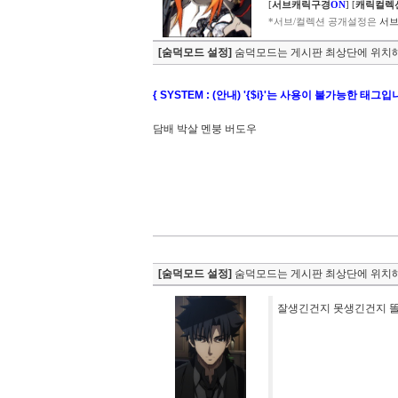
[
서브캐릭구경
ON
]
[
캐릭컬렉
*서브/컬렉션 공개설정은
서브
[숨덕모드 설정]
숨덕모드는 게시판 최상단에 위치해
{ SYSTEM : (안내) '{$i}'는 사용이 불가능한 태그입
담배 박살 멘붕 버도우
[숨덕모드 설정]
숨덕모드는 게시판 최상단에 위치해
잘생긴건지 못생긴건지 