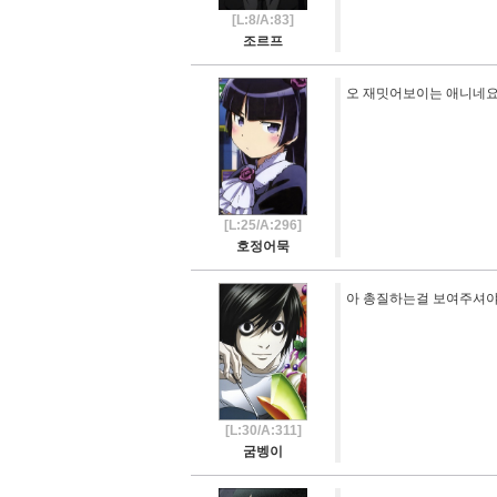
[L:8/A:83]
조르프
오 재밋어보이는 애니네
[L:25/A:296]
호정어묵
아 총질하는걸 보여주셔
[L:30/A:311]
굼벵이