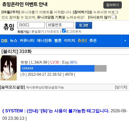
참여하기
[08월2주차]
유니크뽑기 이벤트를 시작합니다.
[참여하기]
를 누르시면 비로그
인도 참여할 수 있으며,
유니크당첨 기회
를 노려보세요!
[다시보지 않기
]
|
분실찾기
|
다크모드
|
로그인유지
회원가입
DB
뉴스
커뮤니티
애니만화
웹툰
이미지
츄온2
츄온
▼
[블리치] 310화
DB
뉴스
커뮤니티
애니만화
웹툰
이미지
츄온2
츄온
렛쨩
| L:34/A:99 |
LV30
|
Exp.
86%
529/610
| 0 | 2012-04-17 22:28:52 | 4979 |
[숨덕모드설정]
[닫기X]
게시판최상단항상설정가능
{ SYSTEM : (안내) '{$i}'는 사용이 불가능한 태그입니다.
2026-08-
09 23:36:13 }