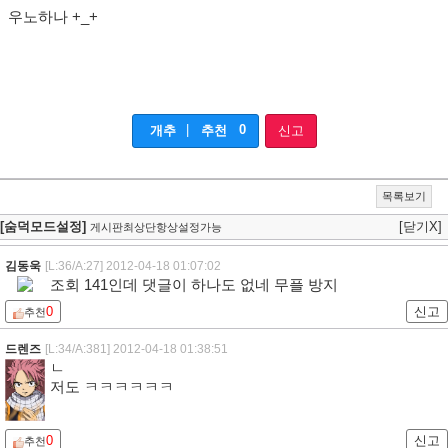
우노하나 +_+
|
0
개추
추천
신고
목록보기
[숨덕모드설정]
[닫기X]
게시판최상단항상설정가능
김동욱
[L:36/A:27]
2012-04-18 01:07:02
조회 141인데 댓글이 하나도 없네 무플 방지
0
신고
추천
드렌즈
[L:34/A:381]
2012-04-18 01:38:51
ㄴ
저도 ㅋㅋㅋㅋㅋㅋ
0
신고
추천