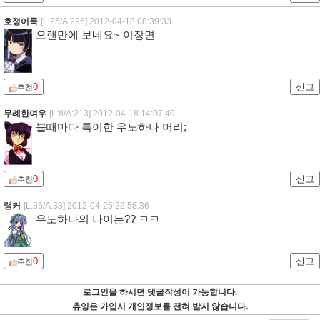
호정어묵
[L:25/A:296]
2012-04-18 08:39:33
오랜만에 보네요~ 이장면
0
신고
추천
무례한여우
[L:8/A:213]
2012-04-18 14:07:40
볼때마다 특이한 우노하나 머리;
0
신고
추천
랭커
[L:35/A:33]
2012-04-25 22:58:36
우노하나의 나이는?? ㅋㅋ
0
신고
추천
로그인을 하시면 댓글작성이 가능합니다.
츄잉은 가입시 개인정보를 전혀 받지 않습니다.