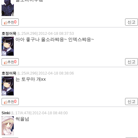
0
신고
추천
호정어묵
[L:25/A:296]
2012-04-18 08:37:53
아아 좋구나 올소라쨔응~ 인덱스쨔응~
0
신고
추천
호정어묵
[L:25/A:296]
2012-04-18 08:38:06
는 토우마 개xx
0
신고
추천
Sinki
[L:17/A:478]
2012-04-18 08:48:00
썩을넘