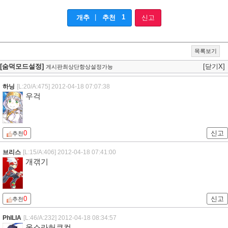
|
1
개추
추천
신고
목록보기
[숨덕모드설정]
[닫기X]
게시판최상단항상설정가능
하닝
[L:20/A:475]
2012-04-18 07:07:38
우걱
0
신고
추천
브리스
[L:15/A:406]
2012-04-18 07:41:00
개갞기
0
신고
추천
PhILIA
[L:46/A:232]
2012-04-18 08:34:57
올소라허쿠컼