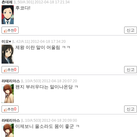
츤데레
[L:50/A:301]
2012-04-18 17:21:34
후코다!
0
신고
추천
미오♥
[L:42/A:11]
2012-04-18 17:34:20
제왕 이란 말이 어울림 ㅋㅋ
0
신고
추천
라테리아스
[L:10/A:503]
2012-04-18 20:07:20
왠지 부러우다는 말이나온당 ㅋ
0
신고
추천
라테리아스
[L:10/A:503]
2012-04-18 20:09:00
이제보니 올소라도 몸이 좋군 ㅋ