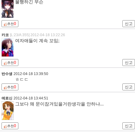
불행하긴 무슨
0
신고
추천
카코
[L:23/A:355]
2012-04-18 13:22:26
여자애들이 계속 꼬임;
0
신고
추천
반수생
2012-04-18 13:39:50
ㅎㄷㄷ
0
신고
추천
에로신
2012-04-18 13:44:51
그보다 왜 문이잠겨있을거란생각을 안하냐...
0
신고
추천