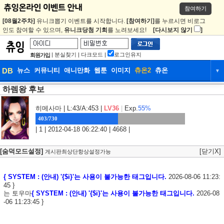
참여하기
[08월2주차]
유니크뽑기 이벤트를 시작합니다.
[참여하기]
를 누르시면 비로그
인도 참여할 수 있으며,
유니크당첨 기회
를 노려보세요!
[다시보지 않기
]
|
분실찾기
|
다크모드
|
로그인유지
회원가입
DB
뉴스
커뮤니티
애니만화
웹툰
이미지
츄온2
츄온
▼
하렘왕 후보
DB
뉴스
커뮤니티
애니만화
웹툰
이미지
츄온2
츄온
히메사마
| L:43/A:453 |
LV36
|
Exp.
55%
403/730
| 1 | 2012-04-18 06:22:40 | 4668 |
[숨덕모드설정]
[닫기X]
게시판최상단항상설정가능
{ SYSTEM : (안내) '{$i}'는 사용이 불가능한 태그입니다.
2026-08-06 11:23:
45 }
는 토우마
{ SYSTEM : (안내) '{$i}'는 사용이 불가능한 태그입니다.
2026-08
-06 11:23:45 }