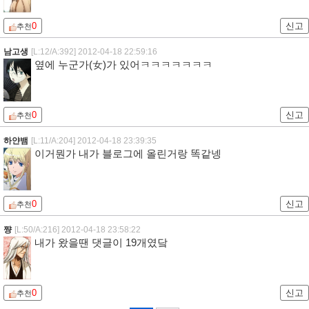
0
신고
추천
남고생
[L:12/A:392]
2012-04-18 22:59:16
옆에 누군가(女)가 있어ㅋㅋㅋㅋㅋㅋㅋ
0
신고
추천
하얀뱀
[L:11/A:204]
2012-04-18 23:39:35
이거뭔가 내가 블로그에 올린거랑 똑같넹
0
신고
추천
쨩
[L:50/A:216]
2012-04-18 23:58:22
내가 왔을땐 댓글이 19개였닼
0
신고
추천