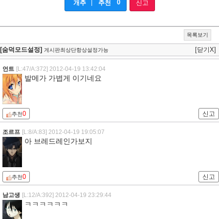
|
0
개추
추천
신고
목록보기
[숨덕모드설정]
[닫기X]
게시판최상단항상설정가능
언트
[L:47/A:372]
2012-04-19 13:42:04
발메가 가볍게 이기네요
0
신고
추천
조르프
[L:8/A:83]
2012-04-19 19:05:07
아 브레드레인가보지
0
신고
추천
남고생
[L:12/A:392]
2012-04-19 23:29:44
ㅋㅋㅋㅋㅋㅋ