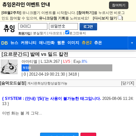
참여하기
[08월2주차]
유니크뽑기 이벤트를 시작합니다.
[참여하기]
를 누르시면 비로그
인도 참여할 수 있으며,
유니크당첨 기회
를 노려보세요!
[다시보지 않기
]
|
분실찾기
|
다크모드
|
로그인유지
회원가입
DB
뉴스
커뮤니티
애니만화
웹툰
이미지
츄온2
츄온
▼
[요르문간드] 발메 vs 밀드 칼전
DB
뉴스
커뮤니티
애니만화
아마티엘
| L:12/A:267 |
LV5
|
Exp.
8%
웹툰
이미지
츄온2
츄온
9/110
| 0 | 2012-04-19 00:21:30 | 3418 |
[숨덕모드설정]
[닫기X]
게시판최상단항상설정가능
{ SYSTEM : (안내) '{$i}'는 사용이 불가능한 태그입니다.
2026-08-06 11:24:
13 }
이번 화는 볼 게 그닥...