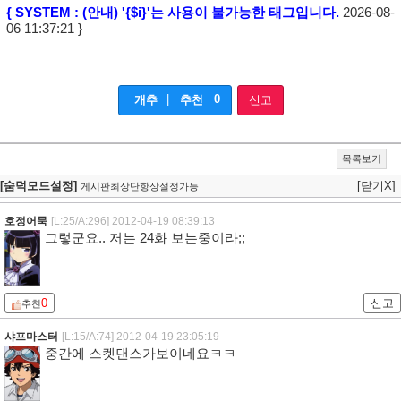
{ SYSTEM : (안내) '{$i}'는 사용이 불가능한 태그입니다.
2026-08-
06 11:37:21 }
|
0
개추
추천
신고
목록보기
[숨덕모드설정]
[닫기X]
게시판최상단항상설정가능
호정어묵
[L:25/A:296]
2012-04-19 08:39:13
그렇군요.. 저는 24화 보는중이라;;
0
신고
추천
샤프마스터
[L:15/A:74]
2012-04-19 23:05:19
중간에 스켓댄스가보이네요ㅋㅋ