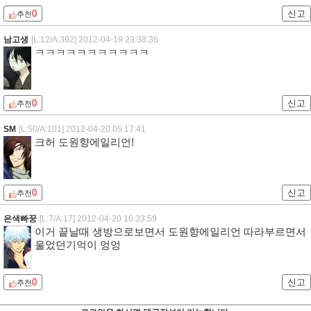
0
신고
추천
남고생
[L:12/A:392]
2012-04-19 23:38:36
ㅋㅋㅋㅋㅋㅋㅋㅋㅋㅋㅋ
0
신고
추천
SM
[L:50/A:101]
2012-04-20 05:17:41
크허 도원향에일리언!
0
신고
추천
은색빠꿍
[L:7/A:17]
2012-04-20 16:33:59
이거 끝날때 생방으로보면서 도원향에일리언 따라부르면서
울었던기억이 엉엉
0
신고
추천