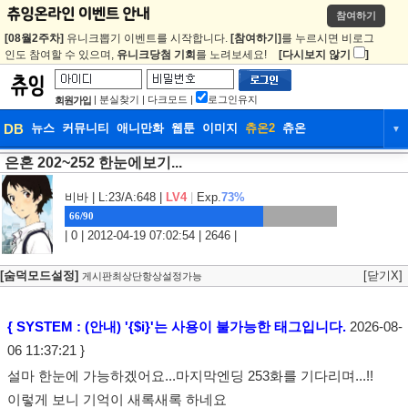
참여하기
[08월2주차]
유니크뽑기 이벤트를 시작합니다.
[참여하기]
를 누르시면 비로그
인도 참여할 수 있으며,
유니크당첨 기회
를 노려보세요!
[다시보지 않기
]
|
분실찾기
|
다크모드
|
로그인유지
회원가입
DB
뉴스
커뮤니티
애니만화
웹툰
이미지
츄온2
츄온
▼
은혼 202~252 한눈에보기...
DB
뉴스
커뮤니티
애니만화
웹툰
이미지
츄온2
츄온
비바
| L:23/A:648 |
LV4
|
Exp.
73%
66/90
| 0 | 2012-04-19 07:02:54 | 2646 |
[숨덕모드설정]
[닫기X]
게시판최상단항상설정가능
{ SYSTEM : (안내) '{$i}'는 사용이 불가능한 태그입니다.
2026-08-
06 11:37:21 }
설마 한눈에 가능하겠어요...마지막엔딩 253화를 기다리며...!!
이렇게 보니 기억이 새록새록 하네요