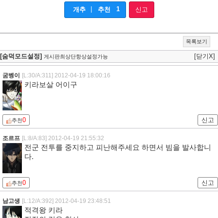
|
1
개추
추천
신고
목록보기
[숨덕모드설정]
[닫기X]
게시판최상단항상설정가능
굼벵이
[L:30/A:311]
2012-04-19 18:00:16
키라보살 어이구
0
신고
추천
조르프
[L:8/A:83]
2012-04-19 21:55:32
전군 전투를 중지하고 피난해주세요 하면서 빔을 발사합니
다.
0
신고
추천
남고생
[L:12/A:392]
2012-04-19 23:48:51
적격왕 키라