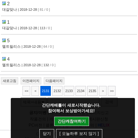
2
대갈맞나
| 2018-12-28
[ 81 / 0 ]
1
대갈맞나
| 2018-12-28
[
113
/ 0 ]
5
멜트릴리스
| 2018-12-28
[ 64 / 0 ]
4
멜트릴리스
| 2018-12-28
[
132
/ 0 ]
새로고침
이전페이지
다음페이지
<<
<
2131
2132
2133
2134
2135
>
>>
검색
제목+내용
간단캐배틀이 새로시작됐습니다.
참여해서 보상받아가세요!
공지/이벤
|
다크모드
|
건의사항
|
이미지신고
작품건의
|
캐릭건의
|
기타디비
|
게시판신청
간단캐참여하기
PC버전
|
클론신고
|
정지/패널티문의
|
H
E
L
I
X
닫기
[ 오늘하루 보지 않기 ]
Copyright
CHUING
Communications.