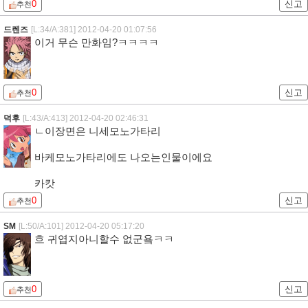
0
신고
추천
드렌즈
[L:34/A:381]
2012-04-20 01:07:56
이거 무슨 만화임?ㅋㅋㅋㅋ
0
신고
추천
덕후
[L:43/A:413]
2012-04-20 02:46:31
ㄴ이장면은 니세모노가타리
바케모노가타리에도 나오는인물이에요
카캇
0
신고
추천
SM
[L:50/A:101]
2012-04-20 05:17:20
흐 귀엽지아니할수 없군욬ㅋㅋ
0
신고
추천