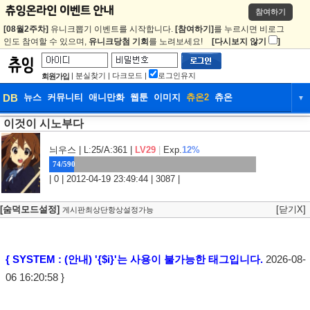
참여하기
[08월2주차]
유니크뽑기 이벤트를 시작합니다.
[참여하기]
를 누르시면 비로그
인도 참여할 수 있으며,
유니크당첨 기회
를 노려보세요!
[다시보지 않기
]
|
분실찾기
|
다크모드
|
로그인유지
회원가입
DB
뉴스
커뮤니티
애니만화
웹툰
이미지
츄온2
츄온
▼
이것이 시노부다
DB
뉴스
커뮤니티
애니만화
웹툰
이미지
츄온2
츄온
늬우스
| L:25/A:361 |
LV29
|
Exp.
12%
74/590
| 0 | 2012-04-19 23:49:44 | 3087 |
[숨덕모드설정]
[닫기X]
게시판최상단항상설정가능
{ SYSTEM : (안내) '{$i}'는 사용이 불가능한 태그입니다.
2026-08-
06 16:20:58 }