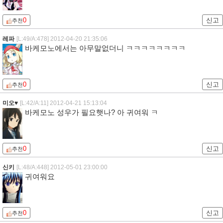
0
신고
추천
레파
[L:49/A:478]
2012-04-20 21:35:06
바케모노에서는 아무말없더니 ㅋㅋㅋㅋㅋㅋㅋㅋ
0
신고
추천
미오♥
[L:42/A:11]
2012-04-21 15:13:04
바케모노 성우가 필요햇나? 아 귀여워 ㅋ
0
신고
추천
신키
[L:48/A:448]
2012-05-01 23:00:00
귀여워요
0
신고
추천