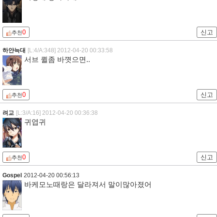
0
신고
추천
하얀늑대
[L:4/A:348]
2012-04-20 00:33:58
서브 퀼좀 바꼇으면..
0
신고
추천
려교
[L:3/A:16]
2012-04-20 00:36:38
귀엽귀
0
신고
추천
Gospel
2012-04-20 00:56:13
바케모노때랑은 달라져서 말이많아졌어