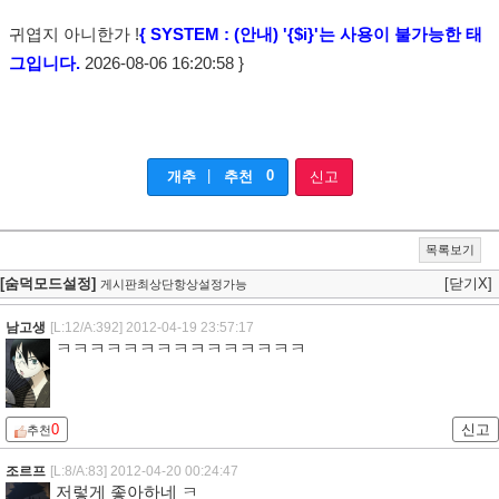
귀엽지 아니한가 !
{ SYSTEM : (안내) '{$i}'는 사용이 불가능한 태
그입니다.
2026-08-06 16:20:58 }
|
0
개추
추천
신고
목록보기
[숨덕모드설정]
[닫기X]
게시판최상단항상설정가능
남고생
[L:12/A:392]
2012-04-19 23:57:17
ㅋㅋㅋㅋㅋㅋㅋㅋㅋㅋㅋㅋㅋㅋㅋ
0
신고
추천
조르프
[L:8/A:83]
2012-04-20 00:24:47
저렇게 좋아하네 ㅋ