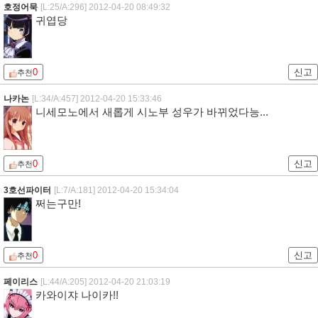
호정어묵
[L:25/A:296]
2012-04-20 08:49:32
귀엽당
0
신고
추천
나카논
[L:34/A:457]
2012-04-20 15:33:46
니세모노에서 새롭게 시노부 성우가 바뀌었다능...
0
신고
추천
3호선파이터
[L:7/A:181]
2012-04-20 15:34:04
쩌는구만!
0
신고
추천
페이리스
[L:44/A:205]
2012-04-20 21:03:19
카와이쟈 나이카!!