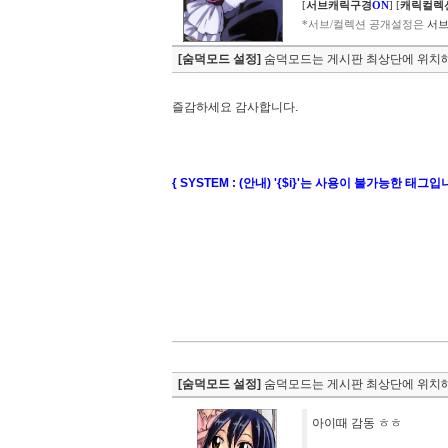
[
서브캐릭구경
ON
]
[
캐릭컬렉
*서브/컬렉션 공개설정은
서브
[숨덕모드 설정]
숨덕모드는 게시판 최상단에 위치해
즐감하세요 감사합니다.
{ SYSTEM : (안내) '{$i}'는 사용이 불가능한 태그입
[숨덕모드 설정]
숨덕모드는 게시판 최상단에 위치해
아이때 감동 ㅎㅎ