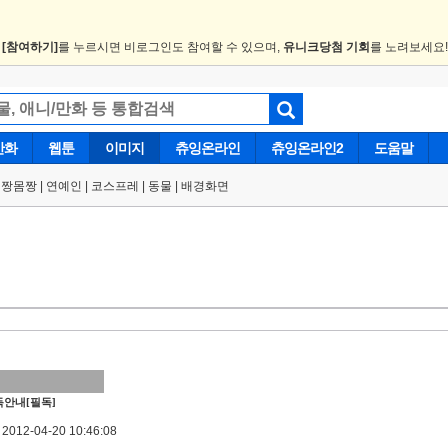
.
[참여하기]
를 누르시면 비로그인도 참여할 수 있으며,
유니크당첨 기회
를 노려보세요
만화
웹툰
이미지
츄잉온라인
츄잉온라인2
도움말
얼짱몸짱
|
연예인
|
코스프레
|
동물
|
배경화면
안내[필독]
012-04-20 10:46:08