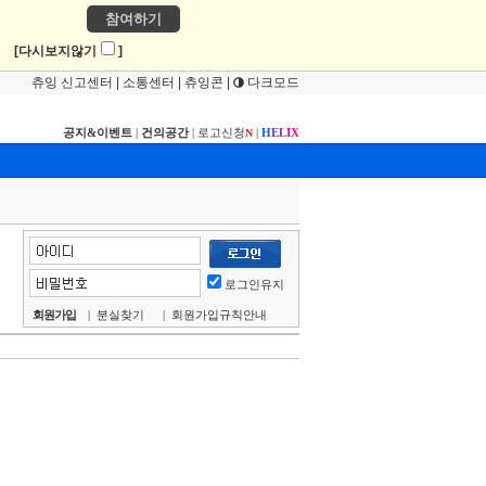
참여하기
!
[다시보지않기
]
츄잉 신고센터
|
소통센터
|
츄잉콘
|
다크모드
공지&이벤트
|
건의공간
|
로고신청
|
H
E
L
I
X
N
로그인유지
회원가입
|
분실찾기
|
회원가입규칙안내