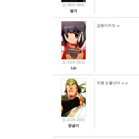
[L:46/A:484]
엘자
감동이지요 ㅠ
[L:33/A:361]
1db
우왕 눈물난다 ㅠㅠ
[L:23/A:203]
앵굴이