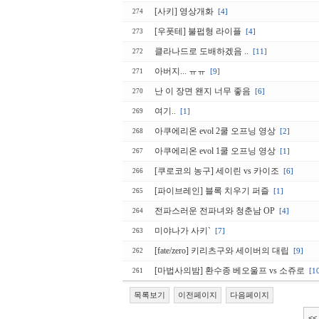
[사키] 영상개화
[4]
274
[우폿테] 불펍형 라이플
[4]
273
클라나드로 도배하겠음 ..
[11]
272
아버지... ㅠㅠ
[9]
271
난 이 장면 왠지 너무 좋음
[6]
270
여기..
[1]
269
아쿠에리온 evol 2쿨 오프닝 영상
[2]
268
아쿠에리온 evol 1쿨 오프닝 영상
[1]
267
[쿠로코의 농구] 세이린 vs 카이조
[6]
266
[파이브레인] 블록 치우기 퍼즐
[1]
265
전파스러운 전파녀와 청춘남 OP
[4]
264
미야나가 사키`
[7]
263
[fate/zero] 키리츠구와 세이버의 대립
[9]
262
[마법사의밤] 환수종 베오울프 vs 소쥬로
[1
261
목록보기
이전페이지
다음페이지
<<