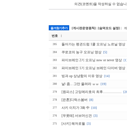
의견(코멘트)을 작성하실 수 없습니
즐겨찾기추가
[게시판운영원칙]
|
[숨덕모드 설정]
| 
번호
|
돌아가는 펭귄드럼 1쿨 오프닝 노르닐 영상
285
쿠로코의 농구 오프닝 영상
[5]
284
파이브레인 2기 오프닝 now or never 영상
[1
283
파이브레인 1기 오프닝 브레인 다이버 영상
282
빙과 op 상냥함의 이유 영상
[14]
281
날\ 좀... 그만 울려라 ㅠㅠ
[19]
280
[원피스] 고잉메리호의 최후......................
[2
279
[은혼]디럭스봄버
[8]
278
사키 이치가 3화 中
[10]
277
[우폿테] 서브머신건
[3]
276
[사키] 해저로월
[3]
275