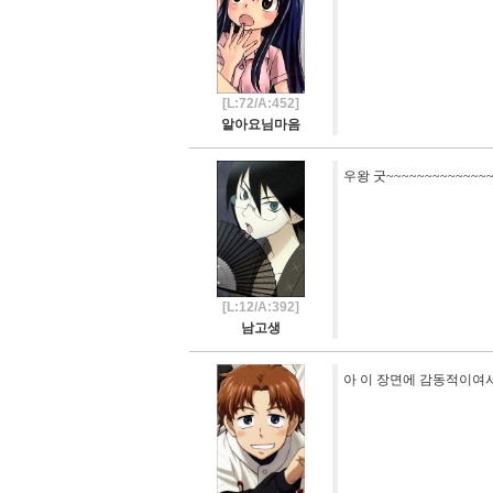
[L:72/A:452]
알아요님마음
우왕 굿~~~~~~~~~~~~~~
[L:12/A:392]
남고생
아 이 장면에 감동적이여서 