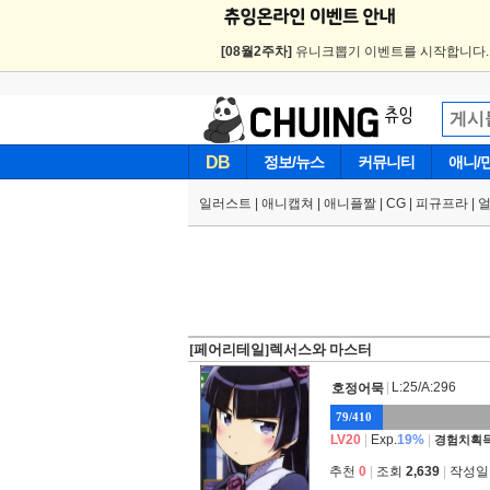
[08월2주차]
유니크뽑기 이벤트를 시작합니다
DB
정보/뉴스
커뮤니티
애니/
일러스트
|
애니캡쳐
|
애니플짤
|
CG
|
피규프라
|
[페어리테일]렉서스와 마스터
|
L:25/A:296
호정어묵
79/410
LV20
|
Exp.
19%
|
경험치획득
추천
0
|
조회
2,639
|
작성일 2